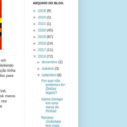
ARQUIVO DO BLOG
►
2026
(9)
►
2024
(1)
►
2021
(1)
►
2020
(45)
►
2019
(87)
►
2018
(14)
►
2017
(11)
▼
2016
(72)
r um
►
dezembro
(2)
Nintendo
►
outubro
(3)
ção tinha
▼
setembro
(8)
dos para
Por que não
podemos ter
Zeldas
vel,
legais?
ask meros
Game Design
 nos
em uma
te
mesa de
Pinball
Review:
Undertale
tem mais