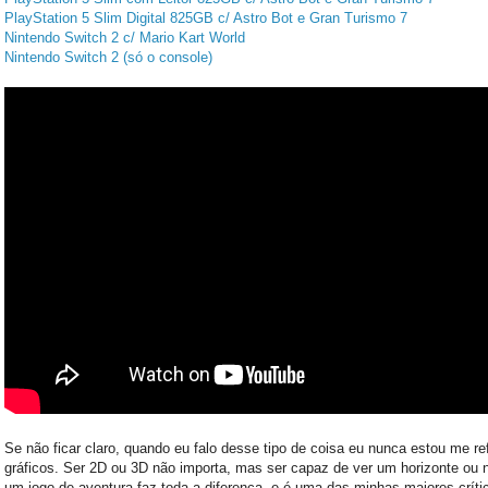
PlayStation 5 Slim Digital 825GB c/ Astro Bot e Gran Turismo 7
Nintendo Switch 2 c/ Mario Kart World
Nintendo Switch 2 (só o console)
Se não ficar claro, quando eu falo desse tipo de coisa eu nunca estou me re
gráficos. Ser 2D ou 3D não importa, mas ser capaz de ver um horizonte ou
um jogo de aventura faz toda a diferença, e é uma das minhas maiores críti