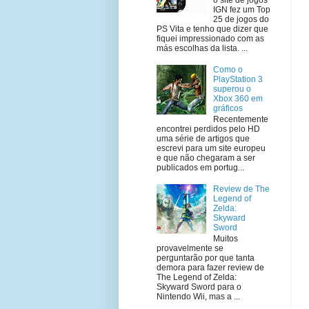
IGN fez um Top
25 de jogos do
PS Vita e tenho que dizer que
fiquei impressionado com as
más escolhas da lista. ...
Como o
PlayStation 3
superou o
Xbox 360 em
gráficos
Recentemente
encontrei perdidos pelo HD
uma série de artigos que
escrevi para um site europeu
e que não chegaram a ser
publicados em portug...
Review de The
Legend of
Zelda:
Skyward
Sword
Muitos
provavelmente se
perguntarão por que tanta
demora para fazer review de
The Legend of Zelda:
Skyward Sword para o
Nintendo Wii, mas a ...