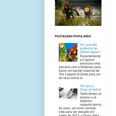
POSTAGENS POPULARES
Por que não
podemos ter
Zeldas legais?
Recentemente
a Capcom
anunciou uma
parceria com a Nintendo para
trazer um pacote especial de
The Legend of Zelda para um
de seus novos jo...
Por que o
Ouya vai falhar
Tanto tempo se
passou e já
estamos
naquela época
de novo, um novo console
está para ser lançado em
junho de 2013, o Ouya. Para