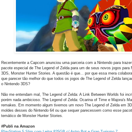
Recentemente a Capcom anunciou uma parceria com a Nintendo para traze
pacote especial de The Legend of Zelda para um de seus novos jogos para 
3DS, Monster Hunter Stories. A questão é que... por que essa mera colabora
que parecer tão melhor do que todos os jogos de The Legend of Zelda lança
o Nintendo 3DS?
Não me entendam mal, The Legend of Zelda: A Link Between Worlds foi incrí
porém nada ambicioso. The Legend of Zelda: Ocarina of Time e Majora's M
remakes. Em momento algum tivemos um novo The Legend of Zelda em 3D
moldes desses do Nintendo 64 ou que sequer parecessem como esse paco
temático de Monster Hunter Stories.
#Publi na Amazon
PlayStation 5 Slim com Leitor 825GB c/ Astro Bot e Gran Turismo 7