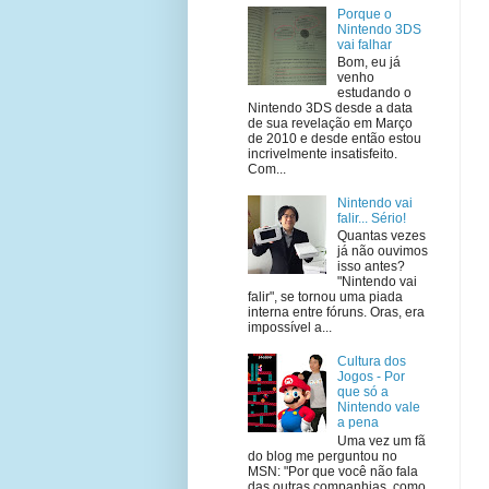
Porque o
Nintendo 3DS
vai falhar
Bom, eu já
venho
estudando o
Nintendo 3DS desde a data
de sua revelação em Março
de 2010 e desde então estou
incrivelmente insatisfeito.
Com...
Nintendo vai
falir... Sério!
Quantas vezes
já não ouvimos
isso antes?
"Nintendo vai
falir", se tornou uma piada
interna entre fóruns. Oras, era
impossível a...
Cultura dos
Jogos - Por
que só a
Nintendo vale
a pena
Uma vez um fã
do blog me perguntou no
MSN: "Por que você não fala
das outras companhias, como