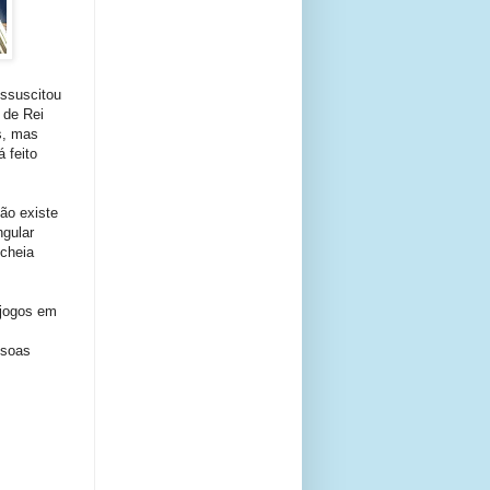
essuscitou
 de Rei
s, mas
 feito
ão existe
ngular
 cheia
 jogos em
s
ssoas