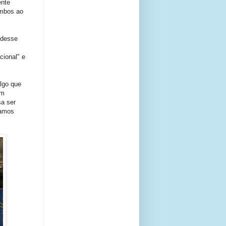
ente
ambos ao
 desse
s
cional" e
lgo que
em
sa ser
vamos