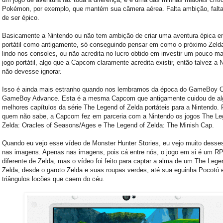
Pokémon, por exemplo, que mantém sua câmera aérea. Falta ambição, falt
de ser épico.
Basicamente a Nintendo ou não tem ambição de criar uma aventura épica 
portátil como antigamente, só conseguindo pensar em como o próximo Zelda
lindo nos consoles, ou não acredita no lucro obtido em investir um pouco 
jogo portátil, algo que a Capcom claramente acredita existir, então talvez a 
não devesse ignorar.
Isso é ainda mais estranho quando nos lembramos da época do GameBoy C
GameBoy Advance. Esta é a mesma Capcom que antigamente cuidou de al
melhores capítulos da série The Legend of Zelda portáteis para a Nintendo. 
quem não sabe, a Capcom fez em parceria com a Nintendo os jogos The Le
Zelda: Oracles of Seasons/Ages e The Legend of Zelda: The Minish Cap.
Quando eu vejo esse vídeo de Monster Hunter Stories, eu vejo muito desse
nas imagens. Apenas nas imagens, pois cá entre nós, o jogo em si é um 
diferente de Zelda, mas o vídeo foi feito para captar a alma de um The Lege
Zelda, desde o garoto Zelda e suas roupas verdes, até sua eguinha Pocotó 
triângulos locões que caem do céu.