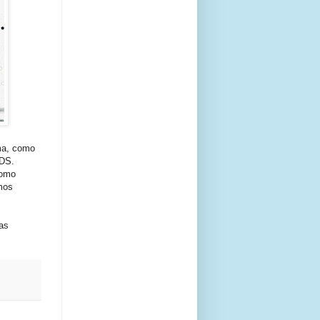
ma, como
3DS.
como
mos
as