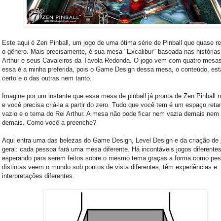
Este aqui é Zen Pinball, um jogo de uma ótima série de Pinball que quase r
o gênero. Mais precisamente, é sua mesa "Excalibur" baseada nas histórias
Arthur e seus Cavaleiros da Távola Redonda. O jogo vem com quatro mesa
essa é a minha preferida, pois o Game Design dessa mesa, o conteúdo, está
certo e o das outras nem tanto.
Imagine por um instante que essa mesa de pinball já pronta de Zen Pinball n
e você precisa criá-la a partir do zero. Tudo que você tem é um espaço reta
vazio e o tema do Rei Arthur. A mesa não pode ficar nem vazia demais nem
demais. Como você a preenche?
Aqui entra uma das belezas do Game Design, Level Design e da criação de
geral: cada pessoa fará uma mesa diferente. Há incontáveis jogos diferente
esperando para serem feitos sobre o mesmo tema graças a forma como pe
distintas veem o mundo sob pontos de vista diferentes, têm experiências e
interpretações diferentes.