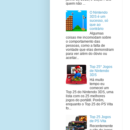
quem não ...
O Nintendo
3DS é um
sucesso, só
que ao
contrário
Algumas
coisas me incomodam sobre
o comportamento das
pessoas, como a falta de
vontade que elas demonstram
para ver além do óbvio ou
aceitar...
Top 25* Jogos
de Nintendo
3DS
Há muito
tempo eu
comecei um
Top 25 do Nintendo 3DS, uma
lista com os 25 melhores
jogos do portátil. Porém,
enquanto o Top 25 do PS Vita
fo...
Top 25 Jogos
de PS Vita
Recentemente
o site de jogos