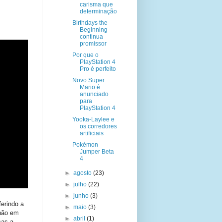
carisma que
determinação
Birthdays the
Beginning
continua
promissor
Por que o
PlayStation 4
Pro é perfeito
Novo Super
Mario é
anunciado
para
PlayStation 4
Yooka-Laylee e
os corredores
artificiais
Pokémon
Jumper Beta
4
►
agosto
(23)
►
julho
(22)
►
junho
(3)
ferindo a
►
maio
(3)
 não em
►
abril
(1)
cas a