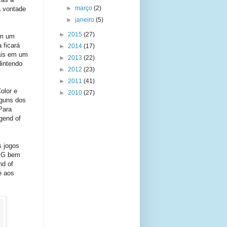
►
março
(2)
a vontade
►
janeiro
(5)
►
2015
(27)
em um
 ficará
►
2014
(17)
mais em um
►
2013
(22)
Nintendo
►
2012
(23)
►
2011
(41)
olor e
►
2010
(27)
guns dos
Para
gend of
s jogos
RPG bem
nd of
e aos