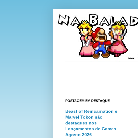
POSTAGEM EM DESTAQUE
Beast of Reincarnation e
Marvel Tokon são
destaques nos
Lançamentos de Games
Agosto 2026