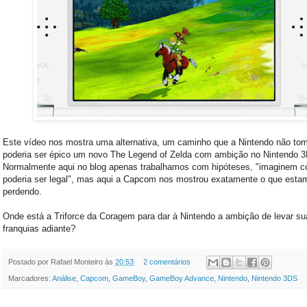
Este vídeo nos mostra uma alternativa, um caminho que a Nintendo não to
poderia ser épico um novo The Legend of Zelda com ambição no Nintendo 
Normalmente aqui no blog apenas trabalhamos com hipóteses, "imaginem 
poderia ser legal", mas aqui a Capcom nos mostrou exatamente o que esta
perdendo.
Onde está a Triforce da Coragem para dar à Nintendo a ambição de levar su
franquias adiante?
Postado por
Rafael Monteiro
às
20:53
2 comentários
Marcadores:
Análise
,
Capcom
,
GameBoy
,
GameBoy Advance
,
Nintendo
,
Nintendo 3DS