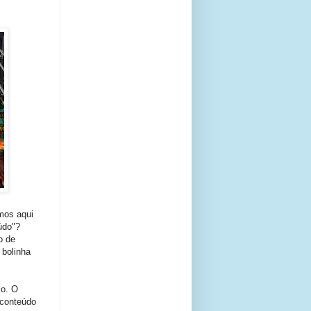
amos aqui
údo"?
o de
 bolinha
ço. O
 conteúdo