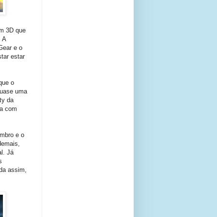
em 3D que
. A
Gear e o
tar estar
que o
 quase uma
ty da
ia com
mbro e o
demais,
l. Já
s
nda assim,