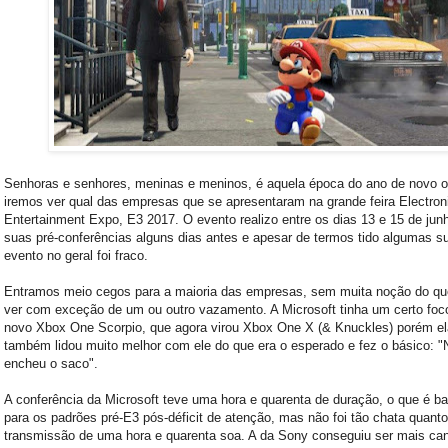
Senhoras e senhores, meninas e meninos, é aquela época do ano de novo 
iremos ver qual das empresas que se apresentaram na grande feira Electron
Entertainment Expo, E3 2017. O evento realizo entre os dias 13 e 15 de jun
suas pré-conferências alguns dias antes e apesar de termos tido algumas s
evento no geral foi fraco.
Entramos meio cegos para a maioria das empresas, sem muita noção do qu
ver com exceção de um ou outro vazamento. A Microsoft tinha um certo fo
novo Xbox One Scorpio, que agora virou Xbox One X (& Knuckles) porém el
também lidou muito melhor com ele do que era o esperado e fez o básico: "
encheu o saco".
A conferência da Microsoft teve uma hora e quarenta de duração, o que é ba
para os padrões pré-E3 pós-déficit de atenção, mas não foi tão chata quant
transmissão de uma hora e quarenta soa. A da Sony conseguiu ser mais can