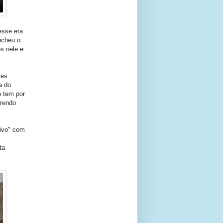
esse era
ncheu o
s nele e
les
a do
o tem por
rrendo
sivo" com
ta