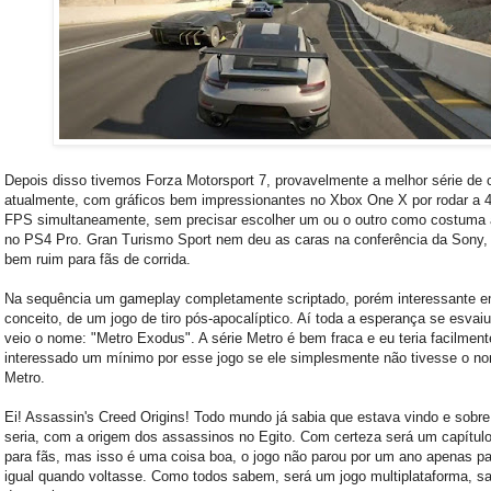
Depois disso tivemos Forza Motorsport 7, provavelmente a melhor série de c
atualmente, com gráficos bem impressionantes no Xbox One X por rodar a 
FPS simultaneamente, sem precisar escolher um ou o outro como costuma 
no PS4 Pro. Gran Turismo Sport nem deu as caras na conferência da Sony,
bem ruim para fãs de corrida.
Na sequência um gameplay completamente scriptado, porém interessante 
conceito, de um jogo de tiro pós-apocalíptico. Aí toda a esperança se esvai
veio o nome: "Metro Exodus". A série Metro é bem fraca e eu teria facilmen
interessado um mínimo por esse jogo se ele simplesmente não tivesse o n
Metro.
Ei! Assassin's Creed Origins! Todo mundo já sabia que estava vindo e sobre
seria, com a origem dos assassinos no Egito. Com certeza será um capítulo
para fãs, mas isso é uma coisa boa, o jogo não parou por um ano apenas par
igual quando voltasse. Como todos sabem, será um jogo multiplataforma, s