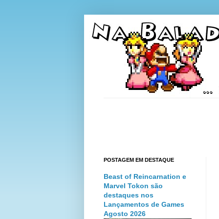
POSTAGEM EM DESTAQUE
Beast of Reincarnation e
Marvel Tokon são
destaques nos
Lançamentos de Games
Agosto 2026