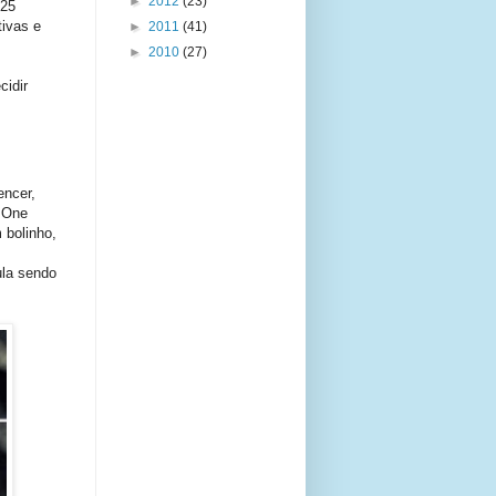
►
2012
(23)
 25
ivas e
►
2011
(41)
►
2010
(27)
idir
encer,
x One
 bolinho,
ula sendo