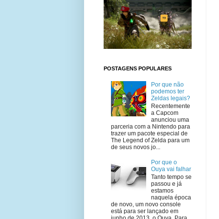
POSTAGENS POPULARES
Por que não
podemos ter
Zeldas legais?
Recentemente
a Capcom
anunciou uma
parceria com a Nintendo para
trazer um pacote especial de
The Legend of Zelda para um
de seus novos jo...
Por que o
Ouya vai falhar
Tanto tempo se
passou e já
estamos
naquela época
de novo, um novo console
está para ser lançado em
junho de 2013, o Ouya. Para