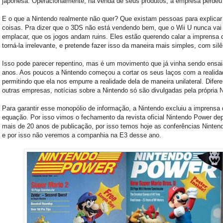
japonesa. Operacionalmente, na venda de seus produtos, a empresa perdeu 
E o que a Nintendo realmente não quer? Que existam pessoas para explicar
coisas. Pra dizer que o 3DS não está vendendo bem, que o Wii U nunca vai
emplacar, que os jogos andam ruins. Eles estão querendo calar a imprensa 
torná-la irrelevante, e pretende fazer isso da maneira mais simples, com silê
Isso pode parecer repentino, mas é um movimento que já vinha sendo ensa
anos. Aos poucos a Nintendo começou a cortar os seus laços com a realida
permitindo que ela nos empurre a realidade dela de maneira unilateral. Difer
outras empresas, notícias sobre a Nintendo só são divulgadas pela própria 
Para garantir esse monopólio de informação, a Nintendo excluiu a imprensa 
equação. Por isso vimos o fechamento da revista oficial Nintendo Power de
mais de 20 anos de publicação, por isso temos hoje as conferências Nintend
e por isso não veremos a companhia na E3 desse ano.