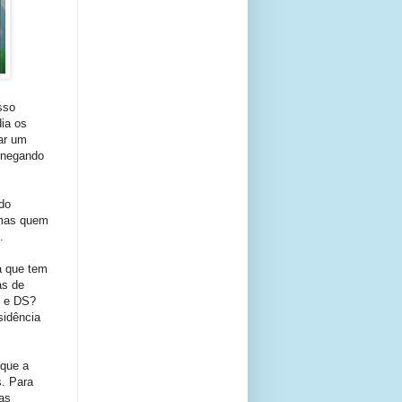
sso
ia os
ar um
 negando
do
 mas quem
.
a que tem
as de
i e DS?
sidência
 que a
s. Para
as