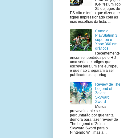
IGN fez um Top
25 de jogos do
PS Vita e tenho que dizer que
fiquei impressionado com as
más escolhas da lista. ...
Como o
PlayStation 3
superou o
Xbox 360 em
gráficos
Recentemente
encontrei perdidos pelo HD
uma série de artigos que
escrevi para um site europeu
e que não chegaram a ser
publicados em portug...
Review de The
Legend of
Zelda:
Skyward
Sword
Muitos
provavelmente se
perguntarão por que tanta
demora para fazer review de
The Legend of Zelda:
Skyward Sword para o
Nintendo Wii, mas a ...