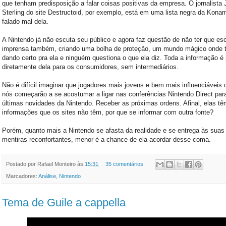
que tenham predisposição a falar coisas positivas da empresa. O jornalista 
Sterling do site Destructoid, por exemplo, está em uma lista negra da Konam
falado mal dela.
A Nintendo já não escuta seu público e agora faz questão de não ter que esc
imprensa também, criando uma bolha de proteção, um mundo mágico onde 
dando certo pra ela e ninguém questiona o que ela diz. Toda a informação é
diretamente dela para os consumidores, sem intermediários.
Não é difícil imaginar que jogadores mais jovens e bem mais influenciáveis 
nós começarão a se acostumar a ligar nas conferências Nintendo Direct para
últimas novidades da Nintendo. Receber as próximas ordens. Afinal, elas tê
informações que os sites não têm, por que se informar com outra fonte?
Porém, quanto mais a Nintendo se afasta da realidade e se entrega às suas 
mentiras reconfortantes, menor é a chance de ela acordar desse coma.
Postado por
Rafael Monteiro
às
15:31
35 comentários
Marcadores:
Análise
,
Nintendo
Tema de Guile a cappella