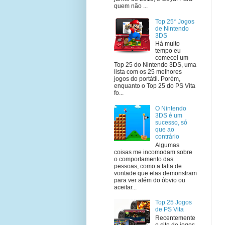
quem não ...
Top 25* Jogos
de Nintendo
3DS
Há muito
tempo eu
comecei um
Top 25 do Nintendo 3DS, uma
lista com os 25 melhores
jogos do portátil. Porém,
enquanto o Top 25 do PS Vita
fo...
O Nintendo
3DS é um
sucesso, só
que ao
contrário
Algumas
coisas me incomodam sobre
o comportamento das
pessoas, como a falta de
vontade que elas demonstram
para ver além do óbvio ou
aceitar...
Top 25 Jogos
de PS Vita
Recentemente
o site de jogos