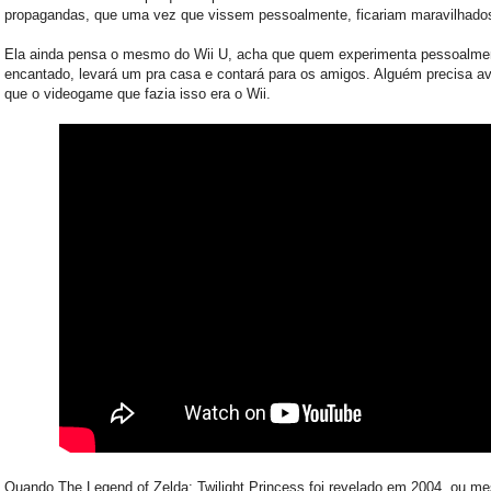
propagandas, que uma vez que vissem pessoalmente, ficariam maravilhado
Ela ainda pensa o mesmo do Wii U, acha que quem experimenta pessoalmen
encantado, levará um pra casa e contará para os amigos. Alguém precisa av
que o videogame que fazia isso era o Wii.
Quando The Legend of Zelda: Twilight Princess foi revelado em 2004, ou m