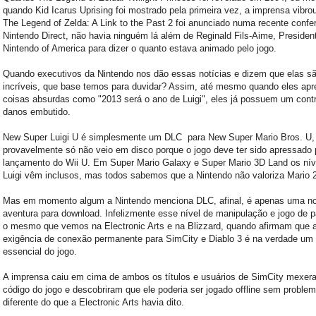
quando Kid Icarus Uprising foi mostrado pela primeira vez, a imprensa vibr
The Legend of Zelda: A Link to the Past 2 foi anunciado numa recente confe
Nintendo Direct, não havia ninguém lá além de Reginald Fils-Aime, Presiden
Nintendo of America para dizer o quanto estava animado pelo jogo.
Quando executivos da Nintendo nos dão essas notícias e dizem que elas s
incríveis, que base temos para duvidar? Assim, até mesmo quando eles ap
coisas absurdas como "2013 será o ano de Luigi", eles já possuem um contr
danos embutido.
New Super Luigi U é simplesmente um DLC para New Super Mario Bros. U,
provavelmente só não veio em disco porque o jogo deve ter sido apressado 
lançamento do Wii U. Em Super Mario Galaxy e Super Mario 3D Land os nív
Luigi vêm inclusos, mas todos sabemos que a Nintendo não valoriza Mario 
Mas em momento algum a Nintendo menciona DLC, afinal, é apenas uma n
aventura para download. Infelizmente esse nível de manipulação e jogo de p
o mesmo que vemos na Electronic Arts e na Blizzard, quando afirmam que 
exigência de conexão permanente para SimCity e Diablo 3 é na verdade um
essencial do jogo.
A imprensa caiu em cima de ambos os títulos e usuários de SimCity mexe
código do jogo e descobriram que ele poderia ser jogado offline sem proble
diferente do que a Electronic Arts havia dito.