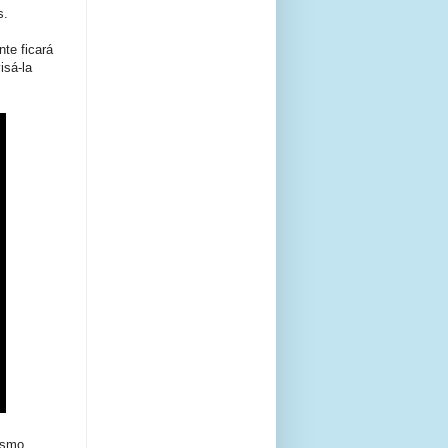
s.
te ficará
isá-la
esmo