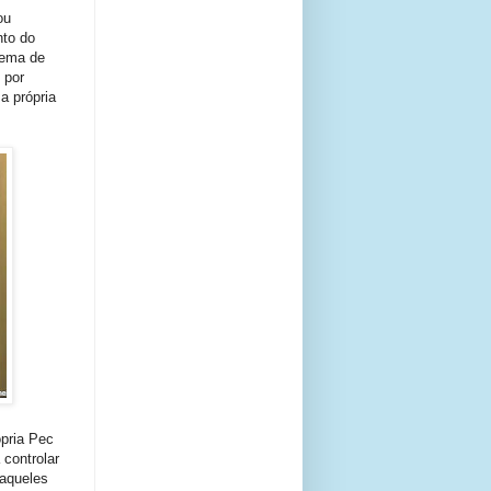
ou
nto do
tema de
 por
a própria
ópria Pec
controlar
 aqueles