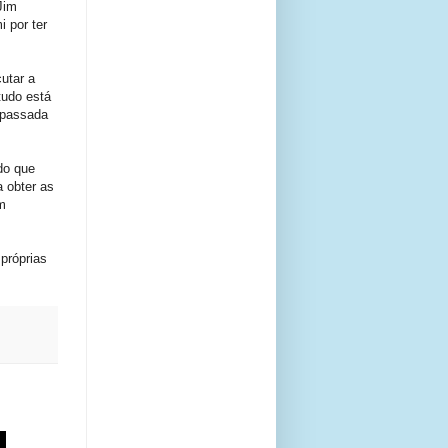
Jim
i por ter
utar a
tudo está
 passada
do que
 obter as
m
próprias