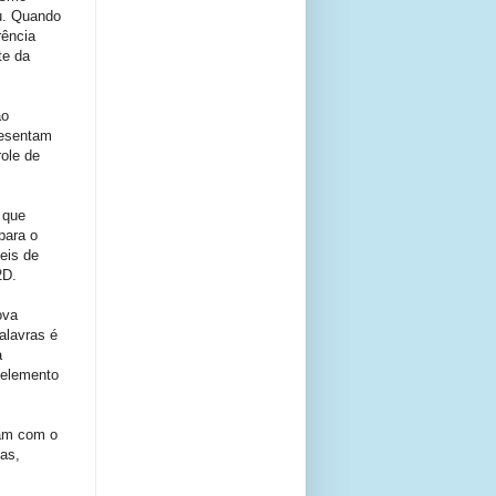
ou. Quando
rência
te da
ão
resentam
ole de
 que
para o
eis de
2D.
ova
alavras é
a
 elemento
ram com o
mas,