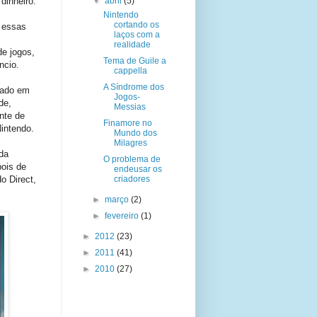
dinheiro.
▼
abril
(5)
Nintendo
cortando os
 essas
laços com a
realidade
de jogos,
Tema de Guile a
ncio.
cappella
A Síndrome dos
iado em
Jogos-
de,
Messias
ente de
Finamore no
Nintendo.
Mundo dos
Milagres
da
O problema de
pois de
endeusar os
o Direct,
criadores
►
março
(2)
►
fevereiro
(1)
►
2012
(23)
►
2011
(41)
►
2010
(27)