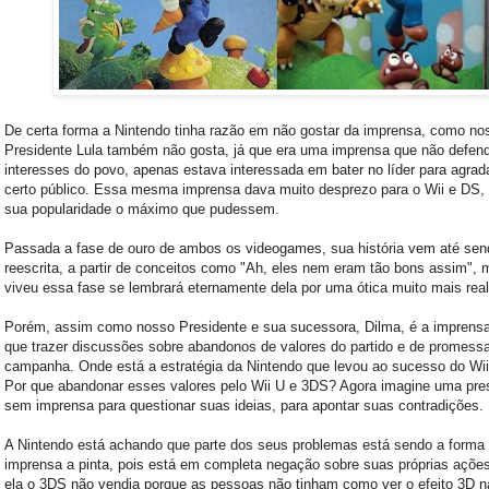
De certa forma a Nintendo tinha razão em não gostar da imprensa, como no
Presidente Lula também não gosta, já que era uma imprensa que não defend
interesses do povo, apenas estava interessada em bater no líder para agrad
certo público. Essa mesma imprensa dava muito desprezo para o Wii e DS,
sua popularidade o máximo que pudessem.
Passada a fase de ouro de ambos os videogames, sua história vem até sen
reescrita, a partir de conceitos como "Ah, eles nem eram tão bons assim",
viveu essa fase se lembrará eternamente dela por uma ótica muito mais real
Porém, assim como nosso Presidente e sua sucessora, Dilma, é a imprens
que trazer discussões sobre abandonos de valores do partido e de promess
campanha. Onde está a estratégia da Nintendo que levou ao sucesso do Wi
Por que abandonar esses valores pelo Wii U e 3DS? Agora imagine uma pre
sem imprensa para questionar suas ideias, para apontar suas contradições.
A Nintendo está achando que parte dos seus problemas está sendo a forma
imprensa a pinta, pois está em completa negação sobre suas próprias açõe
ela o 3DS não vendia porque as pessoas não tinham como ver o efeito 3D n