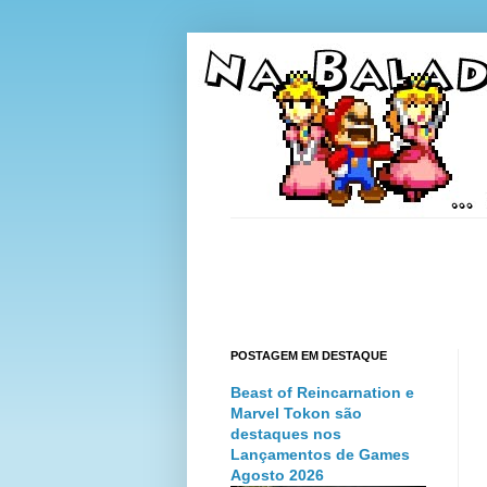
POSTAGEM EM DESTAQUE
Beast of Reincarnation e
Marvel Tokon são
destaques nos
Lançamentos de Games
Agosto 2026