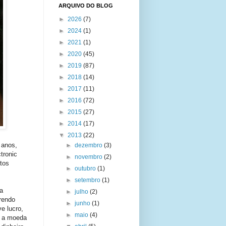
ARQUIVO DO BLOG
►
2026
(7)
►
2024
(1)
►
2021
(1)
►
2020
(45)
►
2019
(87)
►
2018
(14)
►
2017
(11)
►
2016
(72)
►
2015
(27)
►
2014
(17)
▼
2013
(22)
 anos,
►
dezembro
(3)
tronic
►
novembro
(2)
tos
►
outubro
(1)
►
setembro
(1)
da
►
julho
(2)
rendo
►
junho
(1)
e lucro,
►
maio
(4)
, a moeda