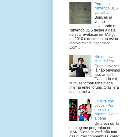
Porque o
Nintendo 3DS
vai falhar
Bom, eu já
venho
estudando o
Nintendo 3DS desde a data
de sua revelação em Março
de 2010 e desde então estou
incrivelmente insatisfeito.
Com...
Nintendo vai
falir... Sério!
Quantas vezes
já não ouvimos
isso antes?
"Nintendo vai
falir", se tornou uma piada
interna entre fóruns. Oras, era
impossível a...
Cultura dos
Jogos - Por
que só a
Nintendo vale
a pena
Uma vez um fã
do blog me perguntou no
MSN: "Por que você não fala
das outras companhias, como