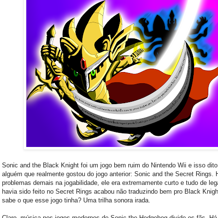
Sonic and the Black Knight foi um jogo bem ruim do Nintendo Wii e isso dito
alguém que realmente gostou do jogo anterior: Sonic and the Secret Rings. 
problemas demais na jogabilidade, ele era extremamente curto e tudo de leg
havia sido feito no Secret Rings acabou não traduzindo bem pro Black Knig
sabe o que esse jogo tinha? Uma trilha sonora irada.
Claro, música nos jogos modernos de Sonic the Hedgehog divide os fãs. H