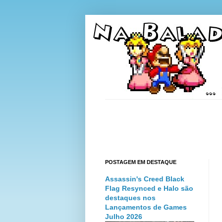
POSTAGEM EM DESTAQUE
Assassin's Creed Black
Flag Resynced e Halo são
destaques nos
Lançamentos de Games
Julho 2026