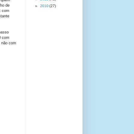
nho de
►
2010
(27)
t com
tante
passo
0 com
z não com