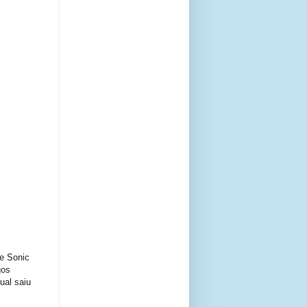
e Sonic
gos
ual saiu