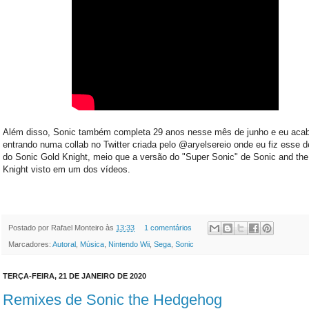
Além disso, Sonic também completa 29 anos nesse mês de junho e eu acab
entrando numa collab no Twitter criada pelo @aryelsereio onde eu fiz esse 
do Sonic Gold Knight, meio que a versão do "Super Sonic" de Sonic and the
Knight visto em um dos vídeos.
Postado por
Rafael Monteiro
às
13:33
1 comentários
Marcadores:
Autoral
,
Música
,
Nintendo Wii
,
Sega
,
Sonic
TERÇA-FEIRA, 21 DE JANEIRO DE 2020
Remixes de Sonic the Hedgehog