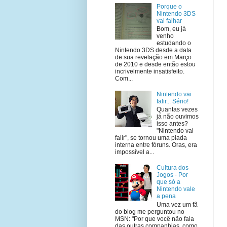
Porque o
Nintendo 3DS
vai falhar
Bom, eu já
venho
estudando o
Nintendo 3DS desde a data
de sua revelação em Março
de 2010 e desde então estou
incrivelmente insatisfeito.
Com...
Nintendo vai
falir... Sério!
Quantas vezes
já não ouvimos
isso antes?
"Nintendo vai
falir", se tornou uma piada
interna entre fóruns. Oras, era
impossível a...
Cultura dos
Jogos - Por
que só a
Nintendo vale
a pena
Uma vez um fã
do blog me perguntou no
MSN: "Por que você não fala
das outras companhias, como