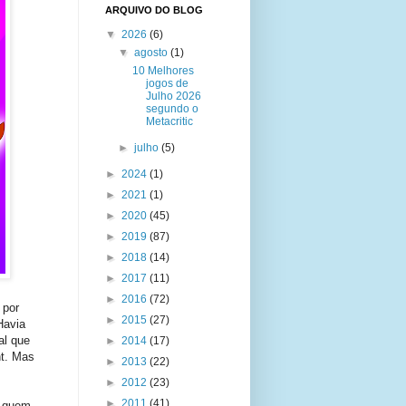
ARQUIVO DO BLOG
▼
2026
(6)
▼
agosto
(1)
10 Melhores
jogos de
Julho 2026
segundo o
Metacritic
►
julho
(5)
►
2024
(1)
►
2021
(1)
►
2020
(45)
►
2019
(87)
►
2018
(14)
►
2017
(11)
►
2016
(72)
 por
►
2015
(27)
Havia
al que
►
2014
(17)
ht. Mas
►
2013
(22)
►
2012
(23)
►
2011
(41)
á quem