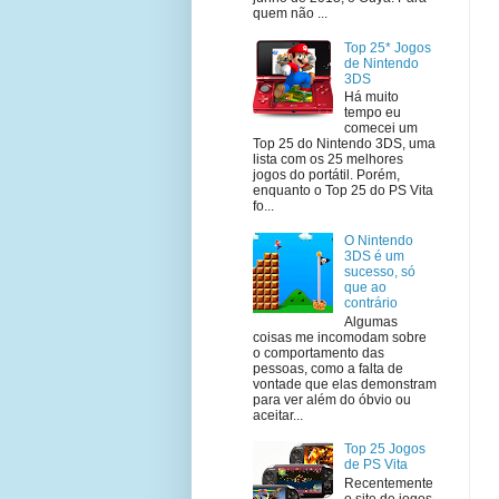
quem não ...
Top 25* Jogos
de Nintendo
3DS
Há muito
tempo eu
comecei um
Top 25 do Nintendo 3DS, uma
lista com os 25 melhores
jogos do portátil. Porém,
enquanto o Top 25 do PS Vita
fo...
O Nintendo
3DS é um
sucesso, só
que ao
contrário
Algumas
coisas me incomodam sobre
o comportamento das
pessoas, como a falta de
vontade que elas demonstram
para ver além do óbvio ou
aceitar...
Top 25 Jogos
de PS Vita
Recentemente
o site de jogos