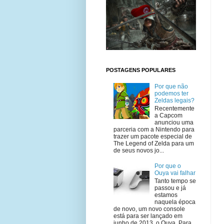
POSTAGENS POPULARES
Por que não
podemos ter
Zeldas legais?
Recentemente
a Capcom
anunciou uma
parceria com a Nintendo para
trazer um pacote especial de
The Legend of Zelda para um
de seus novos jo...
Por que o
Ouya vai falhar
Tanto tempo se
passou e já
estamos
naquela época
de novo, um novo console
está para ser lançado em
junho de 2013, o Ouya. Para