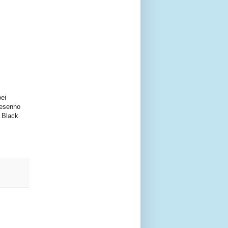
ei
desenho
 Black