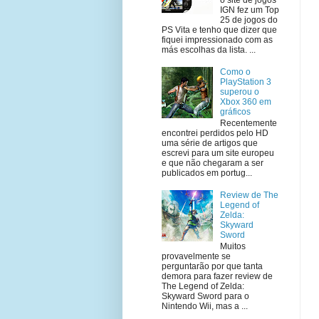
IGN fez um Top
25 de jogos do
PS Vita e tenho que dizer que
fiquei impressionado com as
más escolhas da lista. ...
Como o
PlayStation 3
superou o
Xbox 360 em
gráficos
Recentemente
encontrei perdidos pelo HD
uma série de artigos que
escrevi para um site europeu
e que não chegaram a ser
publicados em portug...
Review de The
Legend of
Zelda:
Skyward
Sword
Muitos
provavelmente se
perguntarão por que tanta
demora para fazer review de
The Legend of Zelda:
Skyward Sword para o
Nintendo Wii, mas a ...