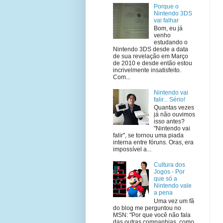
Porque o
Nintendo 3DS
vai falhar
Bom, eu já
venho
estudando o
Nintendo 3DS desde a data
de sua revelação em Março
de 2010 e desde então estou
incrivelmente insatisfeito.
Com...
Nintendo vai
falir... Sério!
Quantas vezes
já não ouvimos
isso antes?
"Nintendo vai
falir", se tornou uma piada
interna entre fóruns. Oras, era
impossível a...
Cultura dos
Jogos - Por
que só a
Nintendo vale
a pena
Uma vez um fã
do blog me perguntou no
MSN: "Por que você não fala
das outras companhias, como