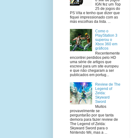
IGN fez um Top
25 de jogos do
PS Vita e tenho que dizer que
fiquei impressionado com as
más escolhas da lista. ...
Como o
PlayStation 3
superou o
Xbox 360 em
gráficos
Recentemente
encontrei perdidos pelo HD
uma série de artigos que
escrevi para um site europeu
e que não chegaram a ser
publicados em portug...
Review de The
Legend of
Zelda:
Skyward
Sword
Muitos
provavelmente se
perguntarão por que tanta
demora para fazer review de
The Legend of Zelda:
Skyward Sword para o
Nintendo Wii, mas a ...