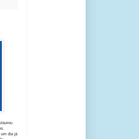
staurou
os.
 um dia já