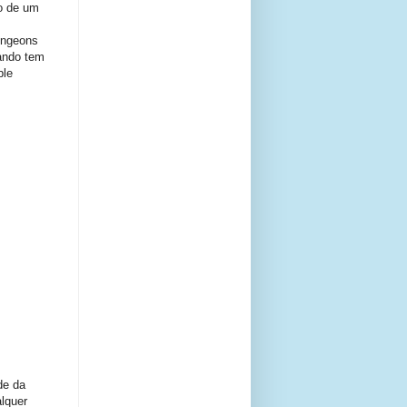
io de um
ungeons
uando tem
ble
de da
alquer