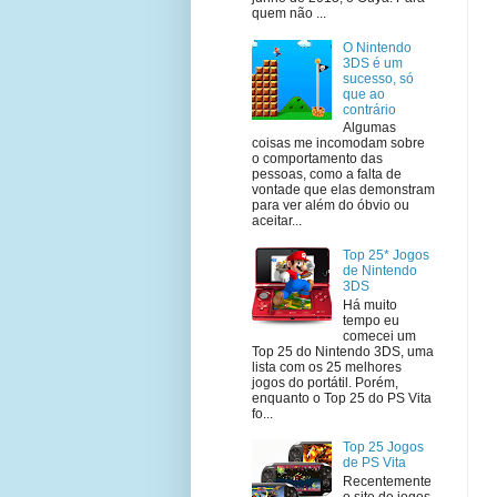
quem não ...
O Nintendo
3DS é um
sucesso, só
que ao
contrário
Algumas
coisas me incomodam sobre
o comportamento das
pessoas, como a falta de
vontade que elas demonstram
para ver além do óbvio ou
aceitar...
Top 25* Jogos
de Nintendo
3DS
Há muito
tempo eu
comecei um
Top 25 do Nintendo 3DS, uma
lista com os 25 melhores
jogos do portátil. Porém,
enquanto o Top 25 do PS Vita
fo...
Top 25 Jogos
de PS Vita
Recentemente
o site de jogos