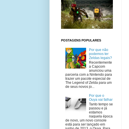
POSTAGENS POPULARES
Por que não
podemos ter
Zeldas legais?
Recentemente
a Capcom
anunciou uma
parceria com a Nintendo para
trazer um pacote especial de
The Legend of Zelda para um
de seus novos jo...
Por que o
Ouya vai falhar
Tanto tempo se
passou e já
estamos
naquela época
de novo, um novo console
está para ser lançado em
junho de 2013, o Ouya. Para