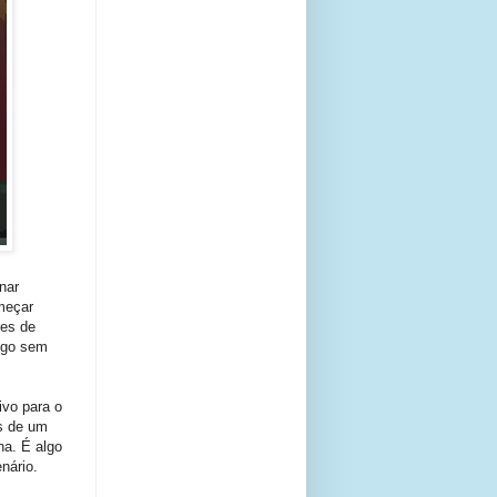
nar
meçar
res de
ogo sem
ivo para o
s de um
na. É algo
nário.