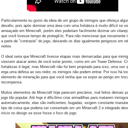
Particularmente eu gosto da ideia de um grupo de inimigos que ofereça alg
desafio, pois após dominar uma área com uma fortaleza é muito difícil se se
ameaçado em Minecraft, porém eles poderiam facilmente dizimar um vilarej
que você tivesse tempo de protegê-lo. Para não mencionar que novamente i
a parte de "contraste" do jogo, deixando os dias igualmente perigosos em re
noites.
O ideal seria que Minecraft tivesse etapas mais demarcadas para que inimi
viessem atacar antes de você estar pronto, como em um Tower Defense. Cr
fortalezas é legal, mas Minecraft não foi bem projetado para isso, uma vez 
erga uma defesa ao seu redor, os inimigos não podem entrar. Por isso há to
elemento de mineração para que você tenha que se expor ao perigo em troc
recompensa.
Muitos elementos de Minecraft hoje parecem precários, mal feitos demais p
jogo tão popular. Até hoje é dificílimo criar armadilhas para matarem inimigo
automaticamente, elas são ineficientes, bugadas, exigem constante manut
tipo de coisa que poderia ser consertado em um Minecraft 2 e integrado des
início no design se esse fosse o foco do jogo.