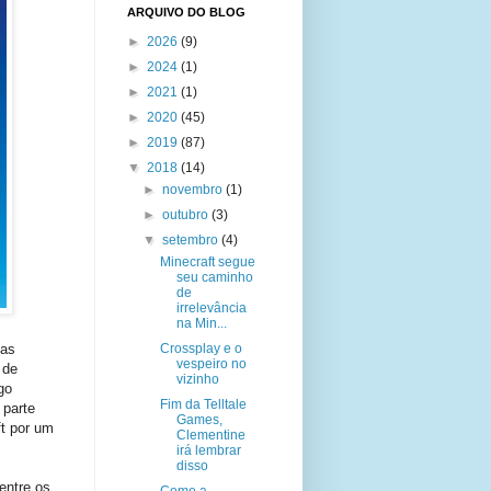
ARQUIVO DO BLOG
►
2026
(9)
►
2024
(1)
►
2021
(1)
►
2020
(45)
►
2019
(87)
▼
2018
(14)
►
novembro
(1)
►
outubro
(3)
▼
setembro
(4)
Minecraft segue
seu caminho
de
irrelevância
na Min...
 as
Crossplay e o
vespeiro no
 de
vizinho
go
Fim da Telltale
 parte
Games,
t por um
Clementine
irá lembrar
disso
entre os