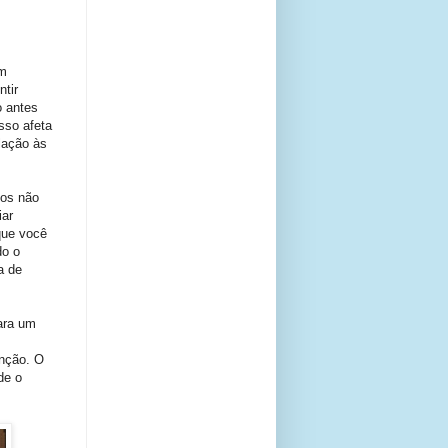
um
ntir
o antes
sso afeta
lação às
gos não
iar
que você
do o
a de
ara um
s
enção. O
de o