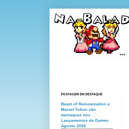
POSTAGEM EM DESTAQUE
Beast of Reincarnation e
Marvel Tokon são
destaques nos
Lançamentos de Games
Agosto 2026