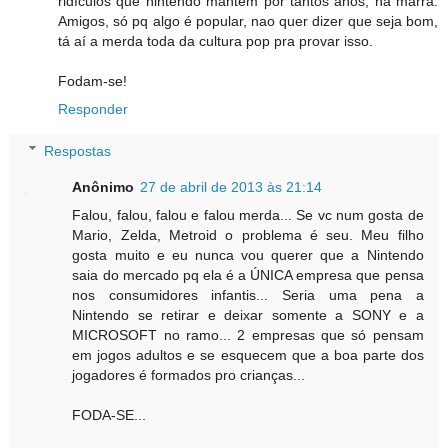
ridículos que nintendo mantem por tantos anos, na marra.
Amigos, só pq algo é popular, nao quer dizer que seja bom,
tá aí a merda toda da cultura pop pra provar isso.
Fodam-se!
Responder
Respostas
Anônimo
27 de abril de 2013 às 21:14
Falou, falou, falou e falou merda... Se vc num gosta de
Mario, Zelda, Metroid o problema é seu. Meu filho
gosta muito e eu nunca vou querer que a Nintendo
saia do mercado pq ela é a ÚNICA empresa que pensa
nos consumidores infantis... Seria uma pena a
Nintendo se retirar e deixar somente a SONY e a
MICROSOFT no ramo... 2 empresas que só pensam
em jogos adultos e se esquecem que a boa parte dos
jogadores é formados pro crianças...
FODA-SE...