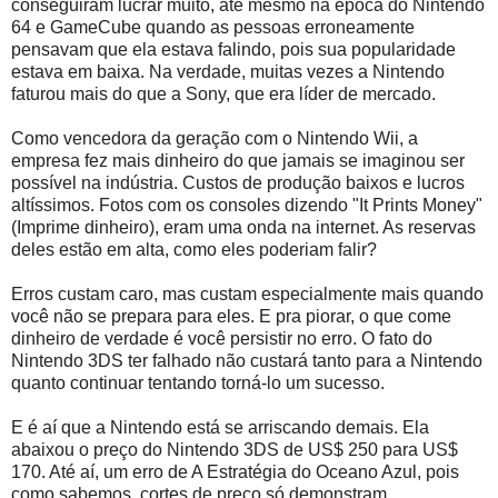
conseguiram lucrar muito, até mesmo na época do Nintendo
64 e GameCube quando as pessoas erroneamente
pensavam que ela estava falindo, pois sua popularidade
estava em baixa. Na verdade, muitas vezes a Nintendo
faturou mais do que a Sony, que era líder de mercado.
Como vencedora da geração com o Nintendo Wii, a
empresa fez mais dinheiro do que jamais se imaginou ser
possível na indústria. Custos de produção baixos e lucros
altíssimos. Fotos com os consoles dizendo "It Prints Money"
(Imprime dinheiro), eram uma onda na internet. As reservas
deles estão em alta, como eles poderiam falir?
Erros custam caro, mas custam especialmente mais quando
você não se prepara para eles. E pra piorar, o que come
dinheiro de verdade é você persistir no erro. O fato do
Nintendo 3DS ter falhado não custará tanto para a Nintendo
quanto continuar tentando torná-lo um sucesso.
E é aí que a Nintendo está se arriscando demais. Ela
abaixou o preço do Nintendo 3DS de US$ 250 para US$
170. Até aí, um erro de A Estratégia do Oceano Azul, pois
como sabemos, cortes de preço só demonstram