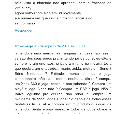
pelo visto a nintendo não aprendeu com o fracasso do
virtual boy
agora voltou com algo em 3d novamente
é a primeira vez que vejo a nintendo lançar algo
sem o mario
Responder
Drowmage
16 de agosto de 2011 às 03:00
nintendo é uma merda, as franquias famosas nao fazem
versão dos seus jogos pra nintendo pq os consoles são, e
sempre foram uns lixos, já bateram tanto na mesma tecla
que quebraram o teclado... mario, zelda, metroid... Sério ?
Sério Nintendo ? Ridículo, monta um pc e joga
companheiro, não sabe merda nenhuma disso ? compra
um Xbox 360 e joga, continua nao sabendo ? Compra um
play3 e joga! Ainda não ? Compra um PSP e joga. Não ?
Baixa joguinho pro celular. Não rolou ? Compra um
minigame de 9999 jogos e joga! Só depois de todas essas
tentativas tu vai ali e compra algum produto qualquer da
nintendo. Senta e joga mário, e todos os jogos óbvios e