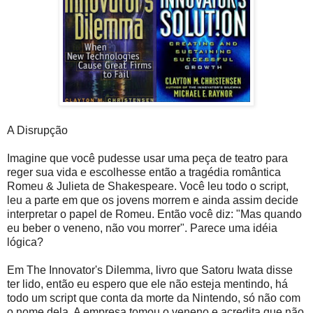
A Disrupção
Imagine que você pudesse usar uma peça de teatro para
reger sua vida e escolhesse então a tragédia romântica
Romeu & Julieta de Shakespeare. Você leu todo o script,
leu a parte em que os jovens morrem e ainda assim decide
interpretar o papel de Romeu. Então você diz: "Mas quando
eu beber o veneno, não vou morrer". Parece uma idéia
lógica?
Em The Innovator's Dilemma, livro que Satoru Iwata disse
ter lido, então eu espero que ele não esteja mentindo, há
todo um script que conta da morte da Nintendo, só não com
o nome dela. A empresa tomou o veneno e acredita que não