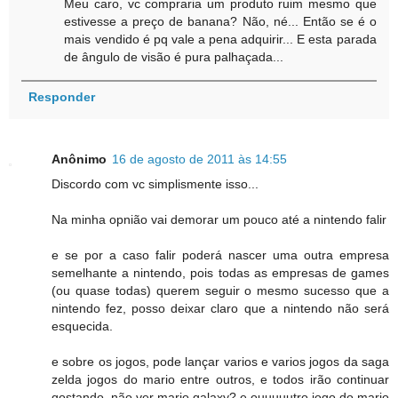
Meu caro, vc compraria um produto ruim mesmo que
estivesse a preço de banana? Não, né... Então se é o
mais vendido é pq vale a pena adquirir... E esta parada
de ângulo de visão é pura palhaçada...
Responder
Anônimo
16 de agosto de 2011 às 14:55
Discordo com vc simplismente isso...
Na minha opnião vai demorar um pouco até a nintendo falir
e se por a caso falir poderá nascer uma outra empresa
semelhante a nintendo, pois todas as empresas de games
(ou quase todas) querem seguir o mesmo sucesso que a
nintendo fez, posso deixar claro que a nintendo não será
esquecida.
e sobre os jogos, pode lançar varios e varios jogos da saga
zelda jogos do mario entre outros, e todos irão continuar
gostando, não ver mario galaxy? e ouuuuutro jogo do mario