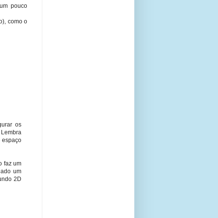
 um pouco
o), como o
gurar os
. Lembra
e espaço
o faz um
 dado um
mundo 2D