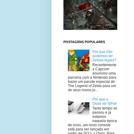
POSTAGENS POPULARES
Por que não
podemos ter
Zeldas legais?
Recentemente
a Capcom
anunciou uma
parceria com a Nintendo para
trazer um pacote especial de
The Legend of Zelda para um
de seus novos jo...
Por que o
Ouya vai falhar
Tanto tempo se
passou e já
estamos
naquela época
de novo, um novo console
está para ser lançado em
junho de 2013, o Ouya. Para