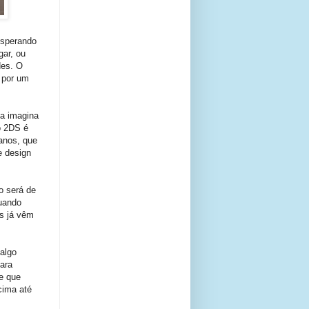
esperando
ar, ou
des. O
 por um
la imagina
o 2DS é
anos, que
e design
o será de
quando
es já vêm
algo
ara
e que
cima até