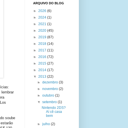
ARQUIVO DO BLOG
►
2026
(6)
►
2024
(1)
►
2021
(1)
►
2020
(45)
►
2019
(87)
►
2018
(14)
►
2017
(11)
►
2016
(72)
►
2015
(27)
►
2014
(17)
▼
2013
(22)
►
dezembro
(3)
ícias:
►
novembro
(2)
i lembrar
►
outubro
(1)
era
▼
setembro
(1)
 Los
Nintendo 2DS?
Aí cê casa
bem
ndo soube
 estarão
►
julho
(2)