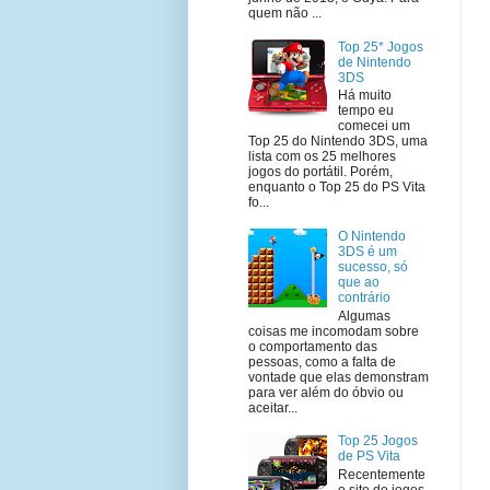
quem não ...
Top 25* Jogos
de Nintendo
3DS
Há muito
tempo eu
comecei um
Top 25 do Nintendo 3DS, uma
lista com os 25 melhores
jogos do portátil. Porém,
enquanto o Top 25 do PS Vita
fo...
O Nintendo
3DS é um
sucesso, só
que ao
contrário
Algumas
coisas me incomodam sobre
o comportamento das
pessoas, como a falta de
vontade que elas demonstram
para ver além do óbvio ou
aceitar...
Top 25 Jogos
de PS Vita
Recentemente
o site de jogos