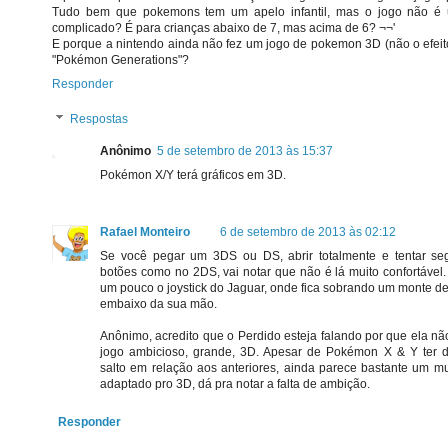
Tudo bem que pokemons tem um apelo infantil, mas o jogo não é
complicado? É para crianças abaixo de 7, mas acima de 6? ¬¬'
E porque a nintendo ainda não fez um jogo de pokemon 3D (não o efeit
"Pokémon Generations"?
Responder
Respostas
Anônimo
5 de setembro de 2013 às 15:37
Pokémon X/Y terá gráficos em 3D.
Rafael Monteiro
6 de setembro de 2013 às 02:12
Se você pegar um 3DS ou DS, abrir totalmente e tentar se
botões como no 2DS, vai notar que não é lá muito confortável
um pouco o joystick do Jaguar, onde fica sobrando um monte d
embaixo da sua mão.
Anônimo, acredito que o Perdido esteja falando por que ela nã
jogo ambicioso, grande, 3D. Apesar de Pokémon X & Y ter
salto em relação aos anteriores, ainda parece bastante um 
adaptado pro 3D, dá pra notar a falta de ambição.
Responder