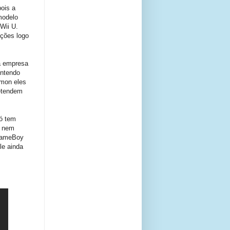
ois a
modelo
Wii U.
ações logo
a empresa
intendo
émon eles
retendem
ó tem
, nem
 GameBoy
e ainda