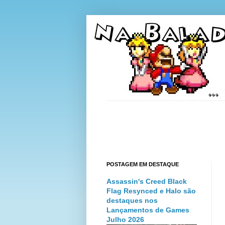
POSTAGEM EM DESTAQUE
Assassin's Creed Black
Flag Resynced e Halo são
destaques nos
Lançamentos de Games
Julho 2026