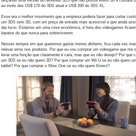
lançando uma versão do Nintendo 3DS que não possui efeito 3D e custará 
ao invés dos US$ 170 do 3DS atual e US$ 200 do 3DS XL.
Esse era o melhor movimento que a empresa poderia fazer para cortar custo
um 3DS sem 3D, com um preço de entrada mais acessível e que ainda ass
dar lucro. Estamos em uma crise econômica, é hora dos videogames ficar
baratos do que nunca para sobreviverem.
Nesses tempos em que queremos gastar menos dinheiro, fica cada vez mais 
relevar erros nos produtos. Por que eu vou comprar um videogame que me o
levar uma função que claramente é cara, mas que eu não desejo? Por que 
um 3DS se eu não quero 3D? Por que comprar um Wii U se eu não quero um
tablet? Por que comprar o Xbox One se eu não quero Kinect?