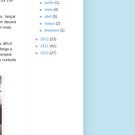
US$ 130
►
junho
(1)
►
maio
(4)
s, lançar
►
abril
(5)
im deverá
►
março
(2)
em mais
►
fevereiro
(1)
►
2012
(23)
difícil
►
2011
(41)
briga a
►
2010
(27)
comprar
 controle