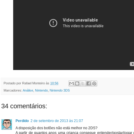
Postado por
Rafael Monteiro
às
10:56
Marcadores:
Análise
,
Nintendo
,
Nintendo 3DS
34 comentários:
Perdido
2 de setembro de 2013 às 21:07
A disposição dos botões não está melhor no 2DS?
A partir de quantos anos uma criança consegue entender/gostar/joga