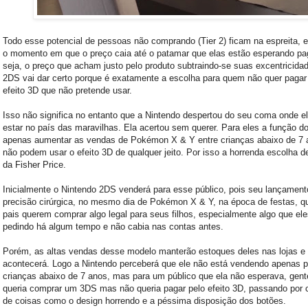
Todo esse potencial de pessoas não comprando (Tier 2) ficam na espreita, 
o momento em que o preço caia até o patamar que elas estão esperando pag
seja, o preço que acham justo pelo produto subtraindo-se suas excentricida
2DS vai dar certo porque é exatamente a escolha para quem não quer pagar
efeito 3D que não pretende usar.
Isso não significa no entanto que a Nintendo despertou do seu coma onde e
estar no país das maravilhas. Ela acertou sem querer. Para eles a função d
apenas aumentar as vendas de Pokémon X & Y entre crianças abaixo de 7 
não podem usar o efeito 3D de qualquer jeito. Por isso a horrenda escolha d
da Fisher Price.
Inicialmente o Nintendo 2DS venderá para esse público, pois seu lançament
precisão cirúrgica, no mesmo dia de Pokémon X & Y, na época de festas, 
pais querem comprar algo legal para seus filhos, especialmente algo que el
pedindo há algum tempo e não cabia nas contas antes.
Porém, as altas vendas desse modelo manterão estoques deles nas lojas e 
acontecerá. Logo a Nintendo perceberá que ele não está vendendo apenas p
crianças abaixo de 7 anos, mas para um público que ela não esperava, gent
queria comprar um 3DS mas não queria pagar pelo efeito 3D, passando por 
de coisas como o design horrendo e a péssima disposição dos botões.