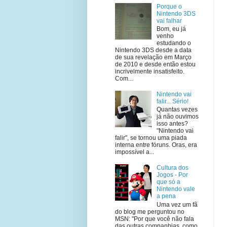
Porque o
Nintendo 3DS
vai falhar
Bom, eu já
venho
estudando o
Nintendo 3DS desde a data
de sua revelação em Março
de 2010 e desde então estou
incrivelmente insatisfeito.
Com...
Nintendo vai
falir... Sério!
Quantas vezes
já não ouvimos
isso antes?
"Nintendo vai
falir", se tornou uma piada
interna entre fóruns. Oras, era
impossível a...
Cultura dos
Jogos - Por
que só a
Nintendo vale
a pena
Uma vez um fã
do blog me perguntou no
MSN: "Por que você não fala
das outras companhias, como