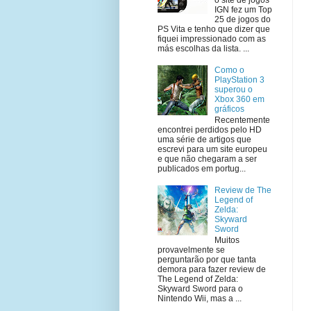
IGN fez um Top
25 de jogos do
PS Vita e tenho que dizer que
fiquei impressionado com as
más escolhas da lista. ...
Como o
PlayStation 3
superou o
Xbox 360 em
gráficos
Recentemente
encontrei perdidos pelo HD
uma série de artigos que
escrevi para um site europeu
e que não chegaram a ser
publicados em portug...
Review de The
Legend of
Zelda:
Skyward
Sword
Muitos
provavelmente se
perguntarão por que tanta
demora para fazer review de
The Legend of Zelda:
Skyward Sword para o
Nintendo Wii, mas a ...