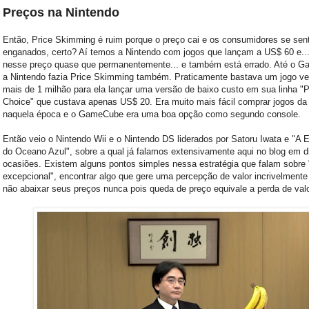
Preços na Nintendo
Então, Price Skimming é ruim porque o preço cai e os consumidores se se
enganados, certo? Aí temos a Nintendo com jogos que lançam a US$ 60 e...
nesse preço quase que permanentemente... e também está errado. Até o 
a Nintendo fazia Price Skimming também. Praticamente bastava um jogo ve
mais de 1 milhão para ela lançar uma versão de baixo custo em sua linha "P
Choice" que custava apenas US$ 20. Era muito mais fácil comprar jogos da
naquela época e o GameCube era uma boa opção como segundo console.
Então veio o Nintendo Wii e o Nintendo DS liderados por Satoru Iwata e "A E
do Oceano Azul", sobre a qual já falamos extensivamente aqui no blog em d
ocasiões. Existem alguns pontos simples nessa estratégia que falam sobre 
excepcional", encontrar algo que gere uma percepção de valor incrivelmente 
não abaixar seus preços nunca pois queda de preço equivale a perda de valo