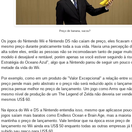
Preço de banana, sacou?
Os jogos do Nintendo Wii e Nintendo DS não caíam de preço, eles ficavam 
mesmo preço durante praticamente toda a sua vida. Havia uma percepção d
alta sobre eles, então as pessoas não se incomodavam tanto de pagar muit
modelo é desejável e rentável, porém apenas se você estiver seguindo à ris
Estratégia do Oceano Azul", algo que a Nintendo parou de seguir um pouco 
metade da vida do Wii.
Por exemplo, como em um produto de "Valor Excepcional" a relação entre va
preço pende mais pelo abstrato e o preço não será reduzido após o lançame
precisa pensar melhor no preço de lançamento. Um jogo como Arms que nã
mesmo nível de produção de um The Legend of Zelda não deveria ser vendi
mesmos US$ 60.
Na época do Wii e DS a Nintendo entendia isso, mesmo que aplicasse pouc
jogos saíam mais baratos como Endless Ocean e Brain Age, mas a maioria 
mantinha o preço de lançamento. Vale lembrar que na época esse preço de
lançamento no Wii ainda era US$ 50 enquanto todas as outras empresas já
subido seu preço para US$ 60.