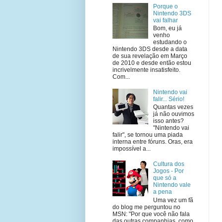
Porque o
Nintendo 3DS
vai falhar
Bom, eu já
venho
estudando o
Nintendo 3DS desde a data
de sua revelação em Março
de 2010 e desde então estou
incrivelmente insatisfeito.
Com...
Nintendo vai
falir... Sério!
Quantas vezes
já não ouvimos
isso antes?
"Nintendo vai
falir", se tornou uma piada
interna entre fóruns. Oras, era
impossível a...
Cultura dos
Jogos - Por
que só a
Nintendo vale
a pena
Uma vez um fã
do blog me perguntou no
MSN: "Por que você não fala
das outras companhias, como