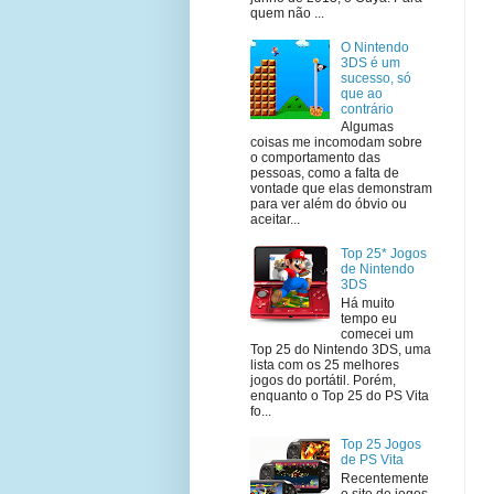
quem não ...
O Nintendo
3DS é um
sucesso, só
que ao
contrário
Algumas
coisas me incomodam sobre
o comportamento das
pessoas, como a falta de
vontade que elas demonstram
para ver além do óbvio ou
aceitar...
Top 25* Jogos
de Nintendo
3DS
Há muito
tempo eu
comecei um
Top 25 do Nintendo 3DS, uma
lista com os 25 melhores
jogos do portátil. Porém,
enquanto o Top 25 do PS Vita
fo...
Top 25 Jogos
de PS Vita
Recentemente
o site de jogos