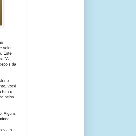
no
e valor
o. Este
ca "A
depois da
lor e
nto, você
o tem o
do pelos
o. Alguns
ainda
 haviam