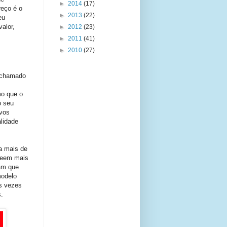
►
2014
(17)
reço é o
►
2013
(22)
eu
alor,
►
2012
(23)
►
2011
(41)
►
2010
(27)
o chamado
mo que o
o seu
ovos
lidade
ra mais de
 veem mais
am que
modelo
s vezes
.