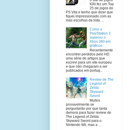
IGN fez um Top
25 de jogos do
PS Vita e tenho que dizer que
fiquei impressionado com as
más escolhas da lista. ...
Como o
PlayStation 3
superou o
Xbox 360 em
gráficos
Recentemente
encontrei perdidos pelo HD
uma série de artigos que
escrevi para um site europeu
e que não chegaram a ser
publicados em portug...
Review de The
Legend of
Zelda:
Skyward
Sword
Muitos
provavelmente se
perguntarão por que tanta
demora para fazer review de
The Legend of Zelda:
Skyward Sword para o
Nintendo Wii, mas a ...