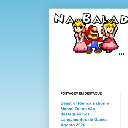
POSTAGEM EM DESTAQUE
Beast of Reincarnation e
Marvel Tokon são
destaques nos
Lançamentos de Games
Agosto 2026