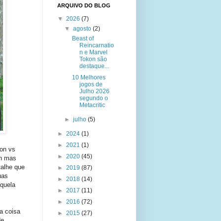
ARQUIVO DO BLOG
▼
2026
(7)
▼
agosto
(2)
Beast of
Reincarnatio
n e Marvel
Tokon são
destaque...
10 Melhores
jogos de
Julho 2026
segundo o
Metacritic
►
julho
(5)
►
2024
(1)
►
2021
(1)
ion vs
►
2020
(45)
on mas
talhe que
►
2019
(87)
uas
►
2018
(14)
quela
►
2017
(11)
►
2016
(72)
a coisa
►
2015
(27)
de