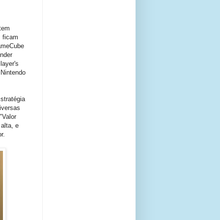
ntem
 ficam
GameCube
nder
layer's
 Nintendo
stratégia
iversas
"Valor
alta, e
r.