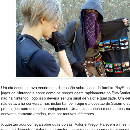
Um dia desse estava vendo uma discussão sobre jogos da família PlayStat
jogos da Nintendo e sobre como os preços caem rapidamente no PlayStati
não na Nintendo, logo isso deveria ser um sinal de valor e qualidade. Um de
não estava na conversa mas incluo também aqui é a questão do Steam e s
promoções com descontos vertiginosos. Uma coisa curiosa é que ambos na
conversa estavam errados, mas por motivos diferentes.
A questão aqui começa sobre duas coisas: Valor e Preço. Parecem a mesm
mas são diferentes. Valor é uma mistura entre o que o seu produto oferece 