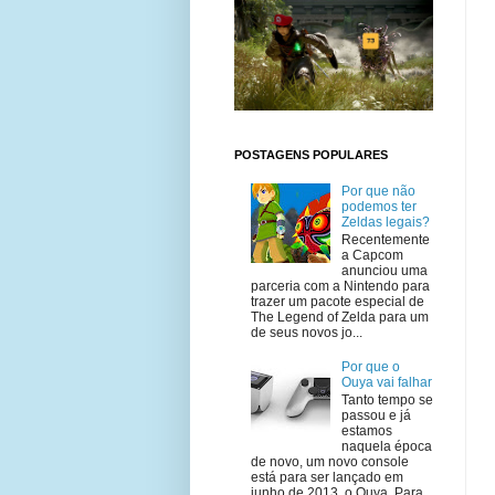
POSTAGENS POPULARES
Por que não
podemos ter
Zeldas legais?
Recentemente
a Capcom
anunciou uma
parceria com a Nintendo para
trazer um pacote especial de
The Legend of Zelda para um
de seus novos jo...
Por que o
Ouya vai falhar
Tanto tempo se
passou e já
estamos
naquela época
de novo, um novo console
está para ser lançado em
junho de 2013, o Ouya. Para