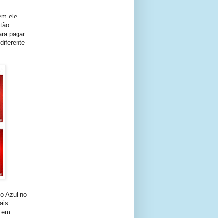
ém ele
tão
ara pagar
diferente
o Azul no
ais
s em