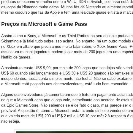
produtos de oceano vermelho como o Wii U, 3DS e Switch, pois isso está d
os jogos da Nintendo muito caros. Muitos fãs da Nintendo atualmente repr
mesmo discurso que fãs da Apple e têm uma lealdade quase elitista à marc
Preços na Microsoft e Game Pass
Assim como a Sony, a Microsoft e as Third Parties no seu console praticam
Skimming e já falei tudo sobre isso acima. No entanto, há um outro modelo 
no Xbox em alta e que precisamos muito falar sobre, o Xbox Game Pass. 
assinatura mensal jogadores podem jogar mais de 200 jogos em uma espéci
Netflix de games.
A assinatura custa US$ 9,99, por mais de 200 jogos que nas lojas são vendi
US$ 60 quando são lançamentos e US$ 30 e US$ 20 quando são remakes o
independentes. Essa conta simplesmente não fecha. Não se sabe exatamen
a Microsoft está pagando aos desenvolvedores, está tudo bem escondido.
Alguns desenvolvedores já comentaram que é feito um pagamento adiantad
no que a Microsoft acha que o jogo vale, semelhante aos acordos de exclus
da Epic Games Store. Não sabemos se é de fato o caso, mas parece ser o
provável. A questão é, como a Microsoft está fazendo dinheiro vendendo u
que valeria mais de US$ 200 a US$ 2 mil a US$ 10 por mês? A resposta é q
não esteja.