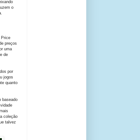
eixando
oduzem o
a.
 Price
de preços
Por uma
e de
dos por
u jogos
te quanto
o baseado
ividade
 mais
ma coleção
ue talvez