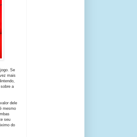
jogo. Se
 vez mais
intendo,
 sobre a
valor dele
Até mesmo
ombas
te seu
róximo do