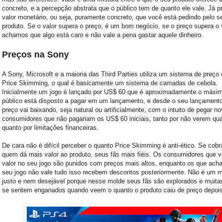
concreto, e a percepção abstrata que o público tem de quanto ele vale. Já p
valor monetário, ou seja, puramente concreto, que você está pedindo pelo s
produto. Se o valor supera o preço, é um bom negócio, se o preço supera o v
achamos que algo está caro e não vale a pena gastar aquele dinheiro.
Preços na Sony
A Sony, Microsoft e a maioria das Third Parties utiliza um sistema de preç
Price Skimming, o qual é basicamente um sistema de camadas de cebola.
Inicialmente um jogo é lançado por US$ 60 que é aproximadamente o máxi
público está disposto a pagar em um lançamento, e desde o seu lançament
preço vai baixando, seja natural ou artificialmente, com o intuito de pegar n
consumidores que não pagariam os US$ 60 iniciais, tanto por não verem qua
quanto por limitações financeiras.
De cara não é difícil perceber o quanto Price Skimming é anti-ético. Se cob
quem dá mais valor ao produto, seus fãs mais fiéis. Os consumidores que
valor no seu jogo são punidos com preços mais altos, enquanto os que ach
seu jogo não vale tudo isso recebem descontos posteriormente. Não é um 
justo e nem desejável porque nesse molde seus fãs são explorados e muita
se sentem enganados quando veem o quanto o produto caiu de preço depois