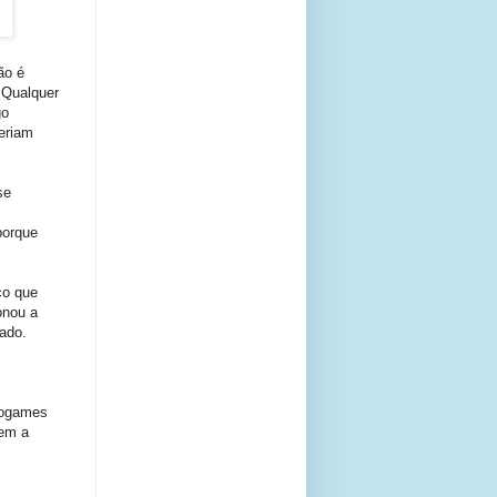
ão é
 Qualquer
go
eriam
se
porque
co que
onou a
rado.
s
eogames
vem a