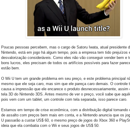
Poucas pessoas percebem, mas o cargo de Satoru Iwata, atual presidente 
Nintendo, está em jogo há algum tempo, pois a empresa tem tido prejuízos 
desvalorização consideráveis. Como eles não vão conseguir vender bem e 
bons lucros, eles precisam de todos os artifícios possíveis para fazer parec
estão bem.
O Wii U tem um grande problema em seu preço, e este problema principal 
mesmo que ele seja caro, mas sim que ele pareça caro demais. O controle t
causa a impressão que ele encarece o produto desnecessariamente, assim
tela 3D do Nintendo 3DS. Antes mesmo de ver o preço, você sabe que aquil
pois vem com um tablet, um controle com tela separada, isso parece caro.
Estamos em tempo de crise econômica, com a distribuição digital tomando
de assalto com preços bem mais em conta, e a Nintendo anuncia que os jog
U passarão a custar US$ 60, o mesmo preço de jogos do Xbox 360 e PlaySt
ideia que ela combatia com o Wii e seus jogos de US$ 50.