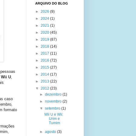
ARQUIVO DO BLOG
►
2026
(9)
►
2024
(1)
►
2021
(1)
►
2020
(45)
►
2019
(87)
►
2018
(14)
►
2017
(11)
►
2016
(72)
►
2015
(27)
s pessoas
►
2014
(17)
o
Wii U
,
►
2013
(22)
is
▼
2012
(23)
►
dezembro
(1)
as caso
►
novembro
(2)
vembro,
▼
setembro
(1)
m formato
Wii U e Wii:
Urim e
Tumim
ormações
 mim,
►
agosto
(3)