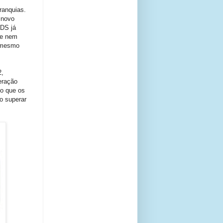
ranquias.
 novo
3DS já
ue nem
m mesmo
2,
eração
o que os
o superar