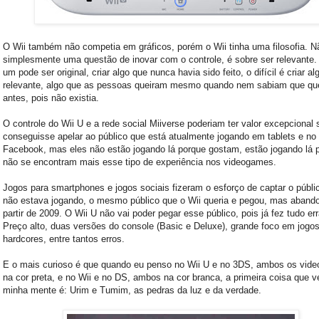
O Wii também não competia em gráficos, porém o Wii tinha uma filosofia. N
simplesmente uma questão de inovar com o controle, é sobre ser relevante.
um pode ser original, criar algo que nunca havia sido feito, o difícil é criar al
relevante, algo que as pessoas queiram mesmo quando nem sabiam que qu
antes, pois não existia.
O controle do Wii U e a rede social Miiverse poderiam ter valor excepcional 
conseguisse apelar ao público que está atualmente jogando em tablets e no
Facebook, mas eles não estão jogando lá porque gostam, estão jogando lá 
não se encontram mais esse tipo de experiência nos videogames.
Jogos para smartphones e jogos sociais fizeram o esforço de captar o públi
não estava jogando, o mesmo público que o Wii queria e pegou, mas aband
partir de 2009. O Wii U não vai poder pegar esse público, pois já fez tudo er
Preço alto, duas versões do console (Basic e Deluxe), grande foco em jogo
hardcores, entre tantos erros.
E o mais curioso é que quando eu penso no Wii U e no 3DS, ambos os vid
na cor preta, e no Wii e no DS, ambos na cor branca, a primeira coisa que 
minha mente é: Urim e Tumim, as pedras da luz e da verdade.