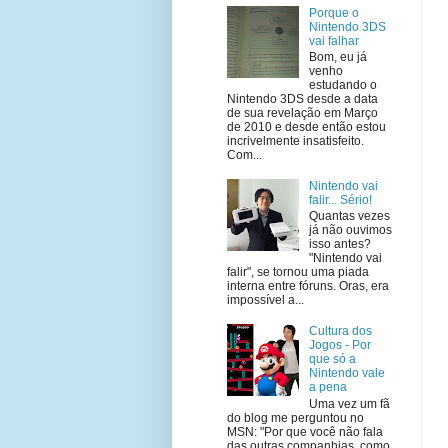
Porque o
Nintendo 3DS
vai falhar
Bom, eu já
venho
estudando o
Nintendo 3DS desde a data
de sua revelação em Março
de 2010 e desde então estou
incrivelmente insatisfeito.
Com...
Nintendo vai
falir... Sério!
Quantas vezes
já não ouvimos
isso antes?
"Nintendo vai
falir", se tornou uma piada
interna entre fóruns. Oras, era
impossível a...
Cultura dos
Jogos - Por
que só a
Nintendo vale
a pena
Uma vez um fã
do blog me perguntou no
MSN: "Por que você não fala
das outras companhias, como