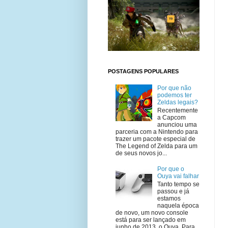
POSTAGENS POPULARES
Por que não
podemos ter
Zeldas legais?
Recentemente
a Capcom
anunciou uma
parceria com a Nintendo para
trazer um pacote especial de
The Legend of Zelda para um
de seus novos jo...
Por que o
Ouya vai falhar
Tanto tempo se
passou e já
estamos
naquela época
de novo, um novo console
está para ser lançado em
junho de 2013, o Ouya. Para