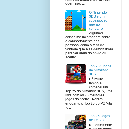
quem não ...
O Nintendo
3DS é um
sucesso, só
que ao
contrário
Algumas
coisas me incomodam sobre
o comportamento das
pessoas, como a falta de
vontade que elas demonstram
para ver além do óbvio ou
aceitar...
Top 25* Jogos
de Nintendo
3DS
Há muito
tempo eu
comecei um
Top 25 do Nintendo 3DS, uma
lista com os 25 melhores
jogos do portátil. Porém,
enquanto o Top 25 do PS Vita
fo...
Top 25 Jogos
de PS Vita
Recentemente
o site de jogos