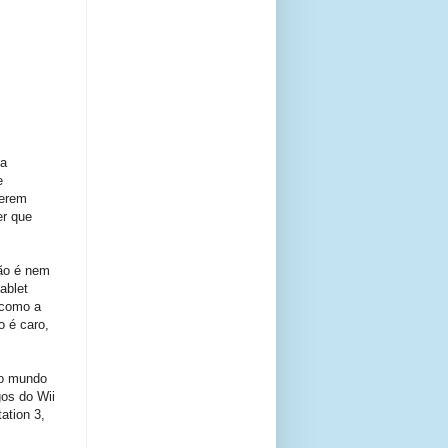
da
e
terem
er que
não é nem
ablet
 como a
o é caro,
 o mundo
os do Wii
ation 3,