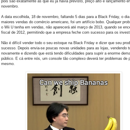
pois são exatamente as que eu já havia previsto, preço alto e lançamento e
novembro.
A data escolhida, 18 de novembro, faltando 5 dias para a Black Friday, o dia
maiores vendas do comércio americano, foi um artifício bobo. Qualquer pro
o Wii U tenha em vendas, não aparecerá até março de 2013, quando se ence
fiscal de 2012, permitindo que a empresa feche com sucesso para os invest
Não é difícil vender todo o seu estoque na Black Friday e dizer que seu pro
sucesso. Depois envia-se poucas novas unidades para as lojas, vendendo t
novamente e dizendo que está tendo dificuldades para suprir a enorme dem
público. E cá entre nós, um console tão complexo deverá ter problemas de 
mesmo.