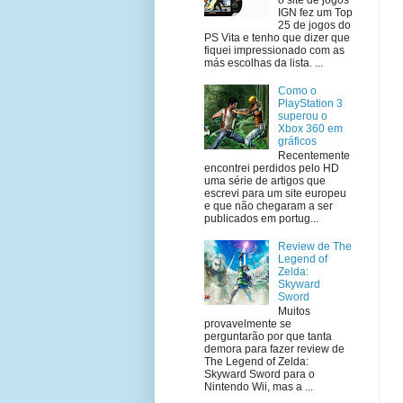
IGN fez um Top
25 de jogos do
PS Vita e tenho que dizer que
fiquei impressionado com as
más escolhas da lista. ...
Como o
PlayStation 3
superou o
Xbox 360 em
gráficos
Recentemente
encontrei perdidos pelo HD
uma série de artigos que
escrevi para um site europeu
e que não chegaram a ser
publicados em portug...
Review de The
Legend of
Zelda:
Skyward
Sword
Muitos
provavelmente se
perguntarão por que tanta
demora para fazer review de
The Legend of Zelda:
Skyward Sword para o
Nintendo Wii, mas a ...