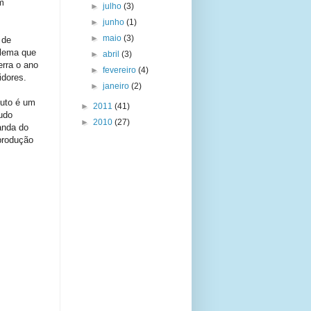
m
►
julho
(3)
►
junho
(1)
►
maio
(3)
 de
blema que
►
abril
(3)
rra o ano
►
fevereiro
(4)
idores.
►
janeiro
(2)
duto é um
►
2011
(41)
udo
►
2010
(27)
anda do
produção