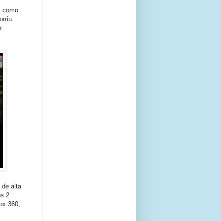
, como
orriu
r
 de alta
ps 2
ox 360,