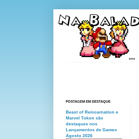
POSTAGEM EM DESTAQUE
Beast of Reincarnation e
Marvel Tokon são
destaques nos
Lançamentos de Games
Agosto 2026