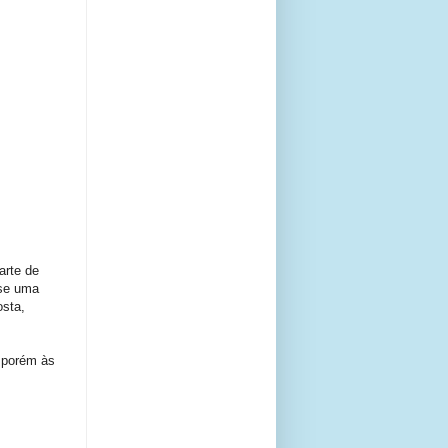
arte de
-se uma
osta,
, porém às