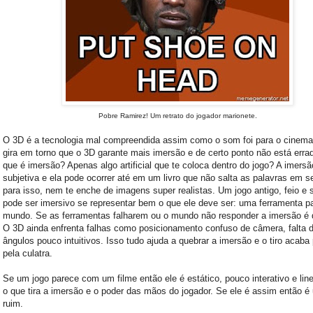
Pobre Ramirez! Um retrato do jogador marionete.
O 3D é a tecnologia mal compreendida assim como o som foi para o cinema.
gira em torno que o 3D garante mais imersão e de certo ponto não está erra
que é imersão? Apenas algo artificial que te coloca dentro do jogo? A imersã
subjetiva e ela pode ocorrer até em um livro que não salta as palavras em s
para isso, nem te enche de imagens super realistas. Um jogo antigo, feio e 
pode ser imersivo se representar bem o que ele deve ser: uma ferramenta p
mundo. Se as ferramentas falharem ou o mundo não responder a imersão é 
O 3D ainda enfrenta falhas como posicionamento confuso de câmera, falta d
ângulos pouco intuitivos. Isso tudo ajuda a quebrar a imersão e o tiro acaba 
pela culatra.
Se um jogo parece com um filme então ele é estático, pouco interativo e lin
o que tira a imersão e o poder das mãos do jogador. Se ele é assim então é
ruim.