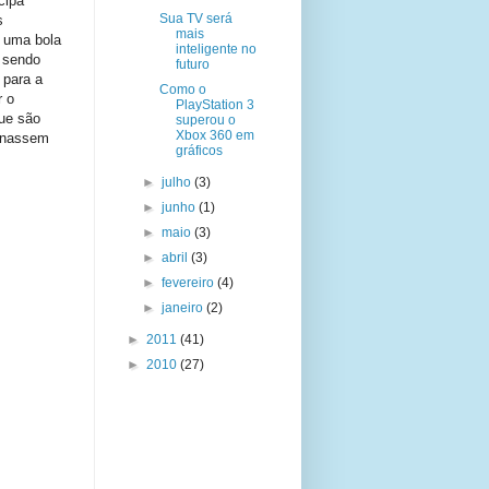
cipa
Sua TV será
s
mais
r uma bola
inteligente no
m sendo
futuro
 para a
Como o
r o
PlayStation 3
ue são
superou o
Xbox 360 em
ornassem
gráficos
►
julho
(3)
►
junho
(1)
►
maio
(3)
►
abril
(3)
►
fevereiro
(4)
►
janeiro
(2)
►
2011
(41)
►
2010
(27)