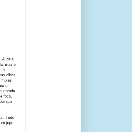
 A idéia
da, mas o
o é
eus olhos
simples
ara um
quebrada.
e foco,
por sair
ear. Tudo
 um jogo