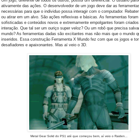
Um jogo, diferente de todos os outros, possui um diferencial: O usuário parti
ativamente das ações. O desenvolvedor de um jogo deve dar as ferramenta
necessárias para que o individuo possa interagir com o computador. Rebate
ou atirar em um alvo. São ações reflexivas e básicas. As ferramentas fora
sofisticadas e conteúdos novos e extremamente empolgantes foram criados
interação. Que tal ser um ouriço super veloz? Ou um robô que precisa salva
mundo? As ferramentas dadas são excitantes mas não mais que o mundo q
inseridos. Essa construção Ferramenta X Mundo fez com que os jogos e t
desafiadores e apaixonantes. Mas aí veio o 3D.
Metal Gear Solid do PS1 até que começou bem, aí
veio o Raiden...