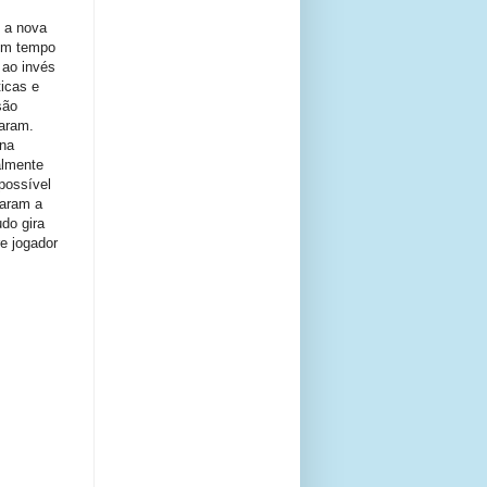
 a nova
 em tempo
 ao invés
icas e
são
saram.
 na
almente
possível
raram a
do gira
re jogador