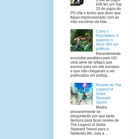
IGN fez um Top
25 de jogos do
PS Vita e tenho que dizer que
fiquei impressionado com as
más escolhas da lista. ...
Como o
PlayStation 3
superou o
Xbox 360 em
gráficos
Recentemente
encontrei perdidos pelo HD
uma série de artigos que
escrevi para um site europeu
e que não chegaram a ser
publicados em portug...
Review de The
Legend of
Zelda:
Skyward
Sword
Muitos
provavelmente se
perguntarão por que tanta
demora para fazer review de
The Legend of Zelda:
Skyward Sword para o
Nintendo Wii, mas a ...