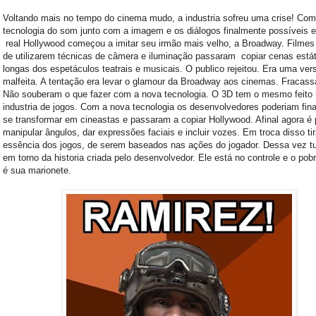
Voltando mais no tempo do cinema mudo, a industria sofreu uma crise! Com
tecnologia do som junto com a imagem e os diálogos finalmente possíveis
real Hollywood começou a imitar seu irmão mais velho, a Broadway. Filmes
de utilizarem técnicas de câmera e iluminação passaram copiar cenas estát
longas dos espetáculos teatrais e musicais. O publico rejeitou. Era uma ver
malfeita. A tentação era levar o glamour da Broadway aos cinemas. Fracas
Não souberam o que fazer com a nova tecnologia. O 3D tem o mesmo feito
industria de jogos. Com a nova tecnologia os desenvolvedores poderiam fin
se transformar em cineastas e passaram a copiar Hollywood. Afinal agora é 
manipular ângulos, dar expressões faciais e incluir vozes. Em troca disso ti
essência dos jogos, de serem baseados nas ações do jogador. Dessa vez tu
em torno da historia criada pelo desenvolvedor. Ele está no controle e o pob
é sua marionete.