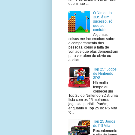
quem não ...
O Nintendo
3DS é um
sucesso, só
que ao
contrário
Algumas
coisas me incomodam sobre
o comportamento das
pessoas, como a falta de
vontade que elas demonstram
para ver além do óbvio ou
aceitar...
Top 25* Jogos
de Nintendo
3DS
Há muito
tempo eu
comecei um
Top 25 do Nintendo 3DS, uma
lista com os 25 melhores
jogos do portátil. Porém,
enquanto o Top 25 do PS Vita
fo...
Top 25 Jogos
de PS Vita
Recentemente
o site de jogos