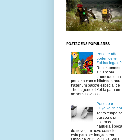
POSTAGENS POPULARES
Por que não
podemos ter
Zeldas legais?
Recentemente
a Capcom
anunciou uma
parceria com a Nintendo para
trazer um pacote especial de
The Legend of Zelda para um
de seus novos jo...
Por que o
Ouya vai falhar
Tanto tempo se
passou e já
estamos
naquela época
de novo, um novo console
está para ser lançado em
junho de 2013, o Ouya. Para