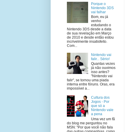
Porque o
Nintendo 3DS
vai falhar
Bom, eu já
venho
estudando o
Nintendo 3DS desde a data
de sua revelação em Março
de 2010 e desde então estou
incrivelmente insatisfeito.
Com...
Nintendo vai
falir... Sério!
Quantas vezes
já não ouvimos
isso antes?
"Nintendo vai
falir", se tornou uma piada
interna entre fóruns. Oras, era
impossível a...
Cultura dos
Jogos - Por
que só a
Nintendo vale
a pena
Uma vez um fã
do blog me perguntou no
MSN: "Por que você não fala
das outras companhias, como