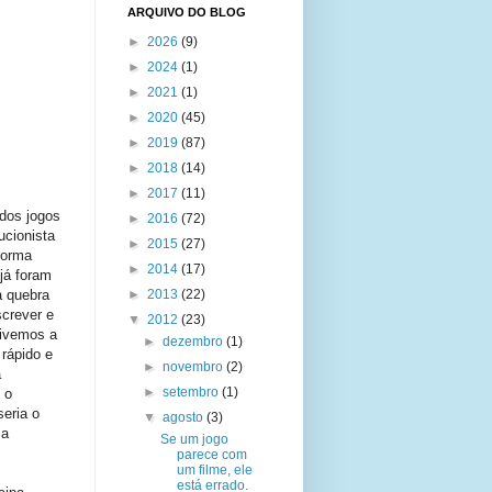
ARQUIVO DO BLOG
►
2026
(9)
►
2024
(1)
►
2021
(1)
►
2020
(45)
►
2019
(87)
►
2018
(14)
►
2017
(11)
 dos jogos
►
2016
(72)
ucionista
►
2015
(27)
forma
►
2014
(17)
 já foram
a quebra
►
2013
(22)
screver e
▼
2012
(23)
tivemos a
►
dezembro
(1)
rápido e
►
novembro
(2)
a
►
setembro
(1)
 o
eria o
▼
agosto
(3)
sa
Se um jogo
parece com
um filme, ele
está errado.