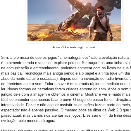
Acima O Paciente Ingl... oh wait!
Sim, a premissa de que os jogos "cinematográficos" são a evolução natural
é totalmente errada e vou lhes explicar porque. Se traçarmos uma linha evol
na comunicação e entretenimento podemos começar com os livros na sua 
mais básica. Tecnologia mais antiga sendo ela o papel e a tinta (que um dia
absurdamente caras e escassas), depois com a invenção do radio tivemos 
de fronteiras com o som. Falar e ouvir é muito mais rápido e imediato que e
ler. Novas formas de narrativas foram criadas entorno do som. Após o som 
junção dele com a imagem e obtemos o cinema. Mostrar e ver é muito mais 
fácil de entender que apenas falar e ouvir. O segundo passo foi em direção 
interatividade. Fazer e não apenar assistir. suas ações fazem parte do meio,
espectador não é apenas passivo. O mesmo pode se dizer da Web 2.0 que s
passo atual, mas vamos nos atentar aos jogos. Eles são o fim da linha des
evolução, pelo menos até agora.