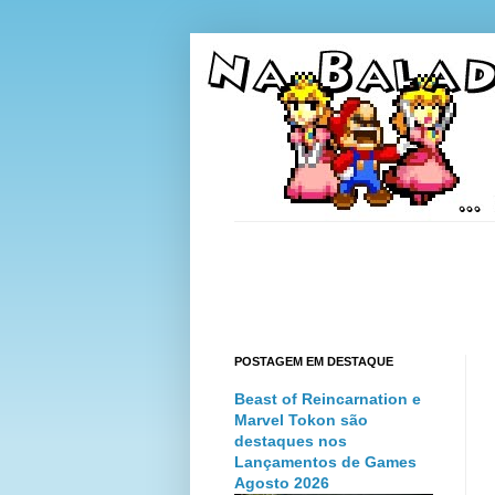
POSTAGEM EM DESTAQUE
Beast of Reincarnation e
Marvel Tokon são
destaques nos
Lançamentos de Games
Agosto 2026