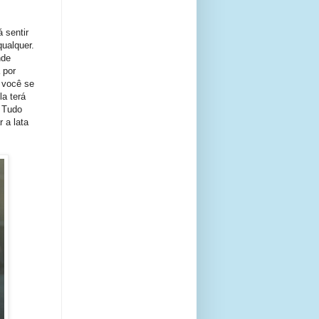
 sentir
ualquer.
nde
 por
 você se
la terá
. Tudo
 a lata