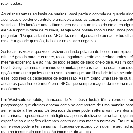
roteirizadas.
Ao criar sistemas ao invés de roteiros, você perde o controle de quando alg
acontece, e perder o controle é uma coisa boa, as coisas começam a acont
sozinhas. Um ladrão e uma vítima saem de casa no início do dia e em algu
ele vê a oportunidade de roubá-la, esteja você observando ou não. Você pod
perguntar: "De que adianta os NPCs fazerem algo quando eu não estou olha
essa é a grande questão, trabalhar no espaço negativo.
Se todas as vezes que você estiver andando pela rua de bobeira em Spide
crime é gerado para te entreter, todos jogadores verão esse crime, todos ter
mesma experiência e ao final do jogo estarão de saco cheio dele. Assim co
Level Design criamos caminhos que muitas pessoas não irão usar, é preciso 
opção para que aqueles que a usem sintam que sua liberdade foi respeitada
esse jogo lhes dá capacidade de expressão. Assim como uma fase na qual 
andamos para frente é monótona, NPCs que sempre reagem da mesma man
monótonos.
Em Westworld os robôs, chamados de Anfitriões (Hosts), têm valores em s
programação que alteram a forma como se comportam de uma maneira bast
semelhante a The Sims. Os técnicos da série podem alterar os níveis dos an
em carisma, agressividade, inteligência apenas deslizando uma barra, gera
experiências e reações diferentes dentro de uma mesma narrativa. Em um
crime você poderia ter várias ramificações de acordo com quem é seu ladrão
ou uma inesperada combinação incomum de ambos.