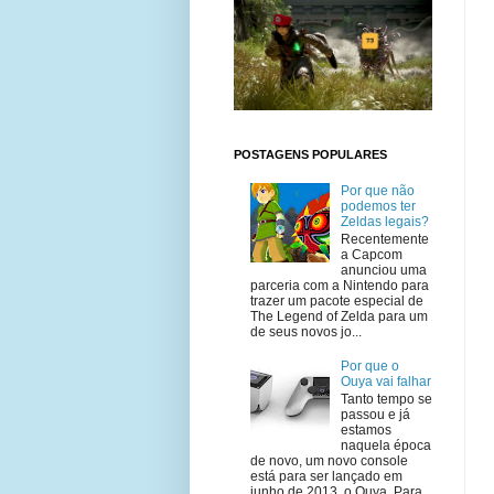
POSTAGENS POPULARES
Por que não
podemos ter
Zeldas legais?
Recentemente
a Capcom
anunciou uma
parceria com a Nintendo para
trazer um pacote especial de
The Legend of Zelda para um
de seus novos jo...
Por que o
Ouya vai falhar
Tanto tempo se
passou e já
estamos
naquela época
de novo, um novo console
está para ser lançado em
junho de 2013, o Ouya. Para