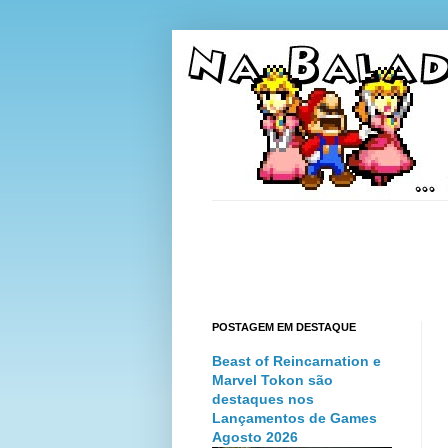
POSTAGEM EM DESTAQUE
Beast of Reincarnation e
Marvel Tokon são
destaques nos
Lançamentos de Games
Agosto 2026