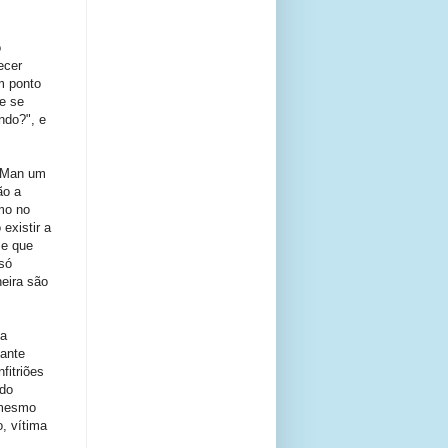
o
ecer
m ponto
e se
ndo?", e
r-Man um
ão a
mo no
existir a
 e que
só
eira são
ua
ante
fitriões
ndo
 mesmo
, vítima