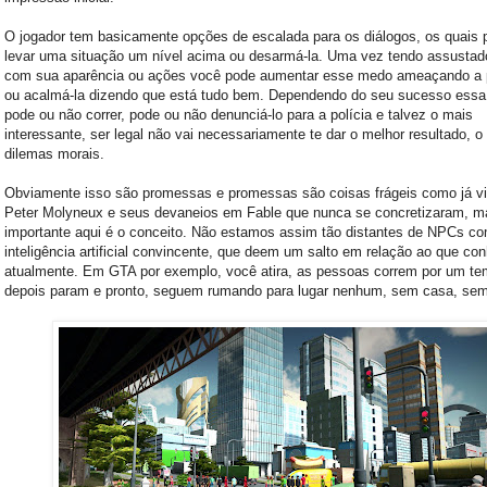
O jogador tem basicamente opções de escalada para os diálogos, os quais
levar uma situação um nível acima ou desarmá-la. Uma vez tendo assusta
com sua aparência ou ações você pode aumentar esse medo ameaçando a
ou acalmá-la dizendo que está tudo bem. Dependendo do seu sucesso ess
pode ou não correr, pode ou não denunciá-lo para a polícia e talvez o mais
interessante, ser legal não vai necessariamente te dar o melhor resultado, o
dilemas morais.
Obviamente isso são promessas e promessas são coisas frágeis como já 
Peter Molyneux e seus devaneios em Fable que nunca se concretizaram, m
importante aqui é o conceito. Não estamos assim tão distantes de NPCs c
inteligência artificial convincente, que deem um salto em relação ao que c
atualmente. Em GTA por exemplo, você atira, as pessoas correm por um te
depois param e pronto, seguem rumando para lugar nenhum, sem casa, sem 