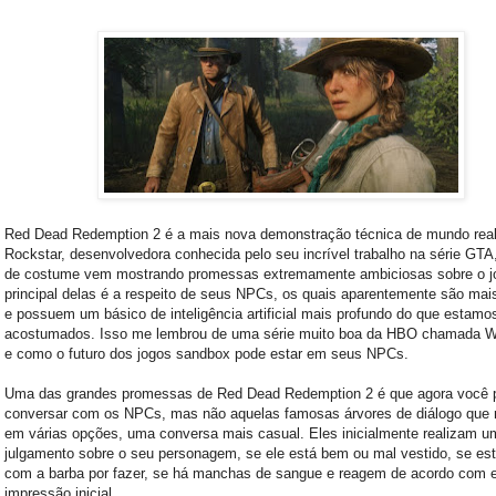
Red Dead Redemption 2 é a mais nova demonstração técnica de mundo real
Rockstar, desenvolvedora conhecida pelo seu incrível trabalho na série GT
de costume vem mostrando promessas extremamente ambiciosas sobre o j
principal delas é a respeito de seus NPCs, os quais aparentemente são mais
e possuem um básico de inteligência artificial mais profundo do que estamo
acostumados. Isso me lembrou de uma série muito boa da HBO chamada W
e como o futuro dos jogos sandbox pode estar em seus NPCs.
Uma das grandes promessas de Red Dead Redemption 2 é que agora você 
conversar com os NPCs, mas não aquelas famosas árvores de diálogo que 
em várias opções, uma conversa mais casual. Eles inicialmente realizam u
julgamento sobre o seu personagem, se ele está bem ou mal vestido, se est
com a barba por fazer, se há manchas de sangue e reagem de acordo com 
impressão inicial.