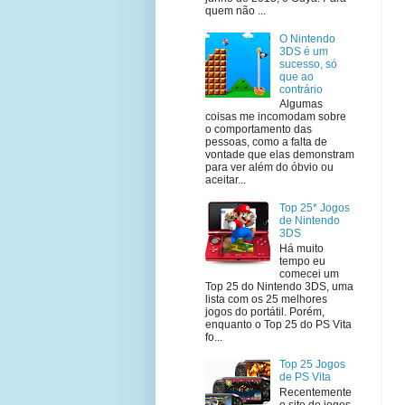
quem não ...
O Nintendo
3DS é um
sucesso, só
que ao
contrário
Algumas
coisas me incomodam sobre
o comportamento das
pessoas, como a falta de
vontade que elas demonstram
para ver além do óbvio ou
aceitar...
Top 25* Jogos
de Nintendo
3DS
Há muito
tempo eu
comecei um
Top 25 do Nintendo 3DS, uma
lista com os 25 melhores
jogos do portátil. Porém,
enquanto o Top 25 do PS Vita
fo...
Top 25 Jogos
de PS Vita
Recentemente
o site de jogos