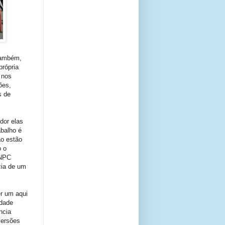
também,
própria
 nos
ões,
s de
dor elas
abalho é
o estão
o o
 NPC
ncia de um
r um aqui
idade
ncia
versões