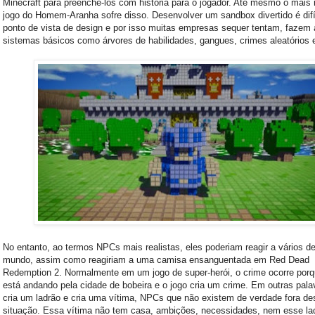
Minecraft para preenchê-los com história para o jogador. Até mesmo o mais 
jogo do Homem-Aranha sofre disso. Desenvolver um sandbox divertido é difí
ponto de vista de design e por isso muitas empresas sequer tentam, fazem 
sistemas básicos como árvores de habilidades, gangues, crimes aleatórios e
No entanto, ao termos NPCs mais realistas, eles poderiam reagir a vários d
mundo, assim como reagiriam a uma camisa ensanguentada em Red Dead
Redemption 2. Normalmente em um jogo de super-herói, o crime ocorre por
está andando pela cidade de bobeira e o jogo cria um crime. Em outras palav
cria um ladrão e cria uma vítima, NPCs que não existem de verdade fora de
situação. Essa vítima não tem casa, ambições, necessidades, nem esse la