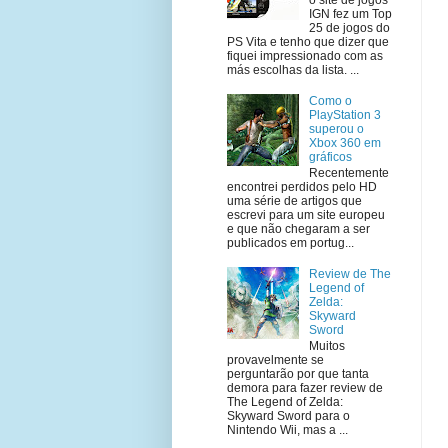
IGN fez um Top
25 de jogos do
PS Vita e tenho que dizer que
fiquei impressionado com as
más escolhas da lista. ...
Como o
PlayStation 3
superou o
Xbox 360 em
gráficos
Recentemente
encontrei perdidos pelo HD
uma série de artigos que
escrevi para um site europeu
e que não chegaram a ser
publicados em portug...
Review de The
Legend of
Zelda:
Skyward
Sword
Muitos
provavelmente se
perguntarão por que tanta
demora para fazer review de
The Legend of Zelda:
Skyward Sword para o
Nintendo Wii, mas a ...