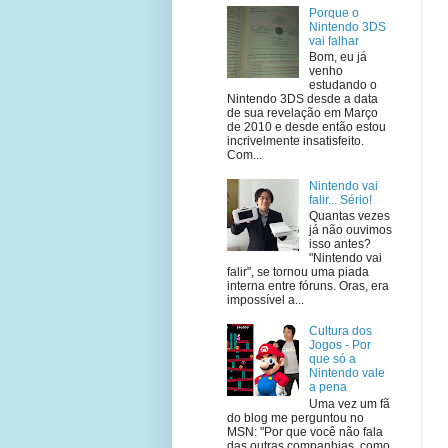
Porque o
Nintendo 3DS
vai falhar
Bom, eu já
venho
estudando o
Nintendo 3DS desde a data
de sua revelação em Março
de 2010 e desde então estou
incrivelmente insatisfeito.
Com...
Nintendo vai
falir... Sério!
Quantas vezes
já não ouvimos
isso antes?
"Nintendo vai
falir", se tornou uma piada
interna entre fóruns. Oras, era
impossível a...
Cultura dos
Jogos - Por
que só a
Nintendo vale
a pena
Uma vez um fã
do blog me perguntou no
MSN: "Por que você não fala
das outras companhias, como