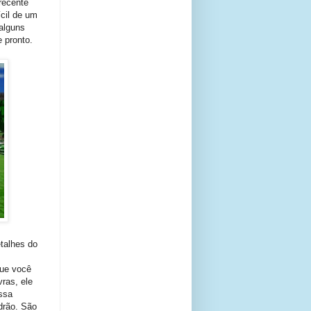
recente
cil de um
alguns
 pronto.
etalhes do
que você
ras, ele
ssa
drão. São