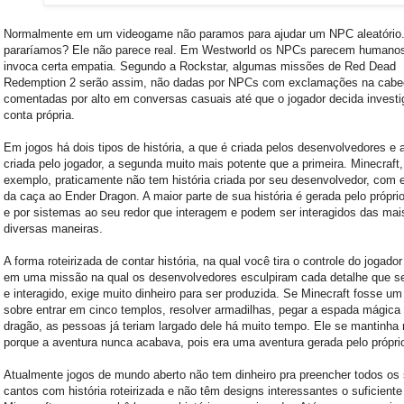
Normalmente em um videogame não paramos para ajudar um NPC aleatório.
pararíamos? Ele não parece real. Em Westworld os NPCs parecem humanos
invoca certa empatia. Segundo a Rockstar, algumas missões de Red Dead
Redemption 2 serão assim, não dadas por NPCs com exclamações na cab
comentadas por alto em conversas casuais até que o jogador decida investig
conta própria.
Em jogos há dois tipos de história, a que é criada pelos desenvolvedores e 
criada pelo jogador, a segunda muito mais potente que a primeira. Minecraft,
exemplo, praticamente não tem história criada por seu desenvolvedor, com
da caça ao Ender Dragon. A maior parte de sua história é gerada pelo própri
e por sistemas ao seu redor que interagem e podem ser interagidos das mai
diversas maneiras.
A forma roteirizada de contar história, na qual você tira o controle do jogador
em uma missão na qual os desenvolvedores esculpiram cada detalhe que se
e interagido, exige muito dinheiro para ser produzida. Se Minecraft fosse um
sobre entrar em cinco templos, resolver armadilhas, pegar a espada mágica
dragão, as pessoas já teriam largado dele há muito tempo. Ele se mantinha 
porque a aventura nunca acabava, pois era uma aventura gerada pelo próprio
Atualmente jogos de mundo aberto não tem dinheiro pra preencher todos os
cantos com história roteirizada e não têm designs interessantes o suficient