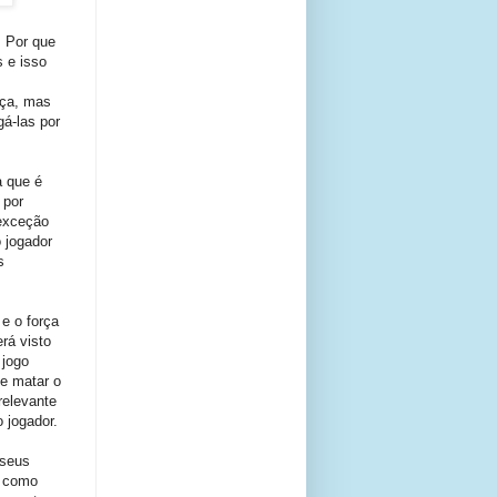
 Por que
 e isso
eça, mas
á-las por
a que é
 por
 exceção
o jogador
s
 e o força
rá visto
 jogo
 e matar o
relevante
 jogador.
 seus
e como