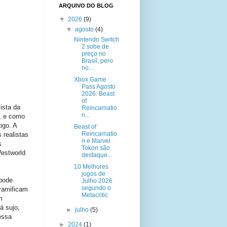
ARQUIVO DO BLOG
▼
2026
(9)
▼
agosto
(4)
Nintendo Switch
2 sobe de
preço no
Brasil, pero
no...
Xbox Game
Pass Agosto
2026: Beast
of
ista da
Reincarnatio
n...
A, e como
ogo. A
Beast of
Reincarnatio
 realistas
n e Marvel
s
Tokon são
estworld
destaque...
10 Melhores
jogos de
pode
Julho 2026
segundo o
ramificam
Metacritic
m
á sujo,
►
julho
(5)
essa
►
2024
(1)