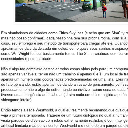
Em simuladores de cidades como Cities Skylines (e acho que em SimCity 
mas não posso confirmar), cada pessoinha tem sua própria rotina, com sua 
casa, seu emprego e seu método de transporte para chegar até ele. Quando
aproximamos da vida de cada um deles, como quais seus sonhos e aspiraç
como Will Wright tentou, basicamente temos The Sims, criaturas com barra
necessidades e personalidade.
Não é algo tão complexo gerenciar todas essas vidas pois para um computa
são apenas variáveis, ter ou não um trabalho é apenas 0 e 1, um local de tr
apenas um número com coordenadas predeterminadas de uma lista. Eles nã
de fato pensando, estão apenas nos dando a ilusão de pensamento, por iss
processamento não é algo de outro mundo ou inviável, como seria se cada
tivesse uma inteligência artificial real (aí sim cada um deles exigiria a potê
videogame inteiro).
Então temos a série Westworld, a qual eu realmente recomendo que qualque
veja a primeira temporada. Trata-se de um futuro distópico no qual a human
visita parques de diversão com robôs extremamente realistas e com inteligê
artificial limitada mas convincente. Westworld é o nome de um parque de di