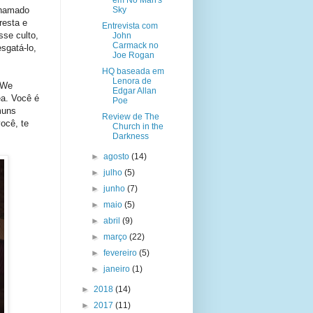
em No Man's
chamado
Sky
resta e
Entrevista com
sse culto,
John
Carmack no
esgatá-lo,
Joe Rogan
HQ baseada em
Lenora de
 We
Edgar Allan
ea. Você é
Poe
muns
Review de The
ocê, te
Church in the
Darkness
►
agosto
(14)
►
julho
(5)
►
junho
(7)
►
maio
(5)
►
abril
(9)
►
março
(22)
►
fevereiro
(5)
►
janeiro
(1)
►
2018
(14)
►
2017
(11)