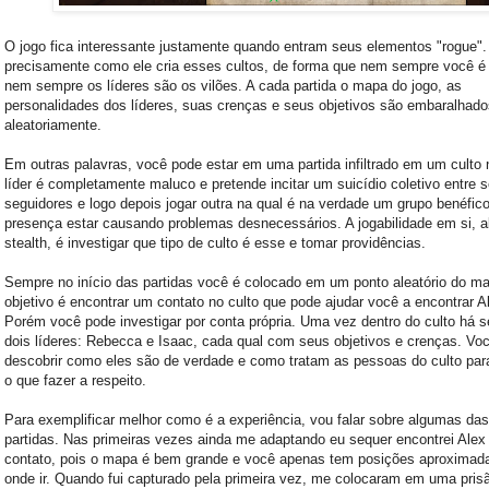
O jogo fica interessante justamente quando entram seus elementos "rogue".
precisamente como ele cria esses cultos, de forma que nem sempre você é 
nem sempre os líderes são os vilões. A cada partida o mapa do jogo, as
personalidades dos líderes, suas crenças e seus objetivos são embaralhado
aleatoriamente.
Em outras palavras, você pode estar em uma partida infiltrado em um culto 
líder é completamente maluco e pretende incitar um suicídio coletivo entre 
seguidores e logo depois jogar outra na qual é na verdade um grupo benéfic
presença estar causando problemas desnecessários. A jogabilidade em si, 
stealth, é investigar que tipo de culto é esse e tomar providências.
Sempre no início das partidas você é colocado em um ponto aleatório do m
objetivo é encontrar um contato no culto que pode ajudar você a encontrar A
Porém você pode investigar por conta própria. Uma vez dentro do culto há 
dois líderes: Rebecca e Isaac, cada qual com seus objetivos e crenças. Voc
descobrir como eles são de verdade e como tratam as pessoas do culto para
o que fazer a respeito.
Para exemplificar melhor como é a experiência, vou falar sobre algumas da
partidas. Nas primeiras vezes ainda me adaptando eu sequer encontrei Ale
contato, pois o mapa é bem grande e você apenas tem posições aproximad
onde ir. Quando fui capturado pela primeira vez, me colocaram em uma prisã