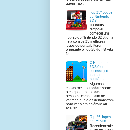
quem não ...
Top 25* Jogos
de Nintendo
3DS
Há muito
tempo eu
comecei um
Top 25 do Nintendo 3DS, uma
lista com os 25 melhores
jogos do portátil. Porém,
enquanto o Top 25 do PS Vita
fo...
O Nintendo
3DS é um
sucesso, só
que ao
contrário
Algumas
coisas me incomodam sobre
o comportamento das
pessoas, como a falta de
vontade que elas demonstram
para ver além do óbvio ou
aceitar...
Top 25 Jogos
de PS Vita
Recentemente
o site de jogos