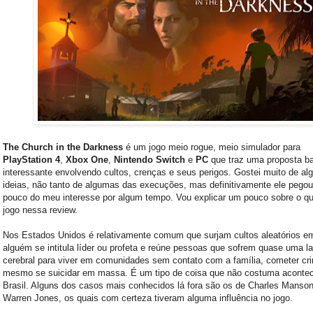
The Church in the Darkness
é um jogo meio rogue, meio simulador para
PlayStation 4
,
Xbox One
,
Nintendo Switch
e
PC
que traz uma proposta b
interessante envolvendo cultos, crenças e seus perigos. Gostei muito de a
ideias, não tanto de algumas das execuções, mas definitivamente ele pego
pouco do meu interesse por algum tempo. Vou explicar um pouco sobre o qu
jogo nessa review.
Nos Estados Unidos é relativamente comum que surjam cultos aleatórios e
alguém se intitula líder ou profeta e reúne pessoas que sofrem quase uma 
cerebral para viver em comunidades sem contato com a família, cometer cr
mesmo se suicidar em massa. É um tipo de coisa que não costuma acontec
Brasil. Alguns dos casos mais conhecidos lá fora são os de Charles Manso
Warren Jones, os quais com certeza tiveram alguma influência no jogo.