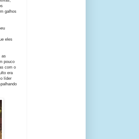
tivas,
os
om galhos
meu
ue eles
s as
um pouco
nas com o
lto era
o líder
espalhando