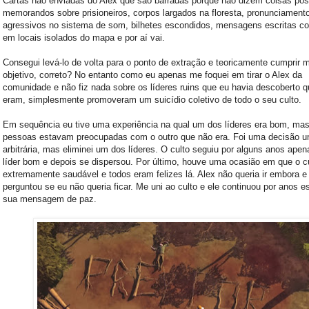
Cartas não enviadas do Alex que são barradas porque não dizem coisas posi
memorandos sobre prisioneiros, corpos largados na floresta, pronunciament
agressivos no sistema de som, bilhetes escondidos, mensagens escritas c
em locais isolados do mapa e por aí vai.
Consegui levá-lo de volta para o ponto de extração e teoricamente cumprir 
objetivo, correto? No entanto como eu apenas me foquei em tirar o Alex da
comunidade e não fiz nada sobre os líderes ruins que eu havia descoberto q
eram, simplesmente promoveram um suicídio coletivo de todo o seu culto.
Em sequência eu tive uma experiência na qual um dos líderes era bom, ma
pessoas estavam preocupadas com o outro que não era. Foi uma decisão 
arbitrária, mas eliminei um dos líderes. O culto seguiu por alguns anos ape
líder bom e depois se dispersou. Por último, houve uma ocasião em que o cu
extremamente saudável e todos eram felizes lá. Alex não queria ir embora e 
perguntou se eu não queria ficar. Me uni ao culto e ele continuou por anos 
sua mensagem de paz.