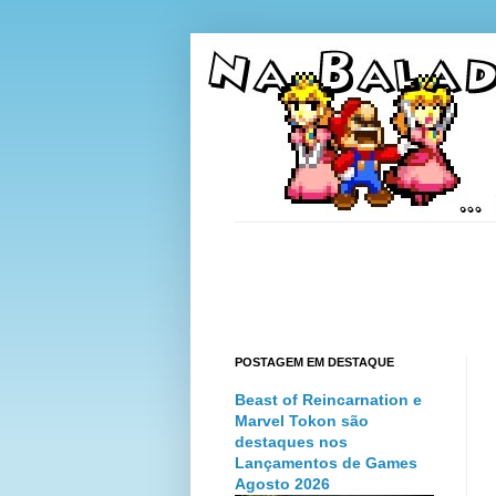
POSTAGEM EM DESTAQUE
Beast of Reincarnation e
Marvel Tokon são
destaques nos
Lançamentos de Games
Agosto 2026