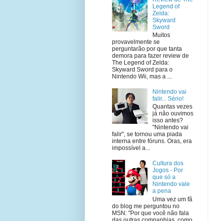
Legend of
Zelda:
Skyward
Sword
Muitos
provavelmente se
perguntarão por que tanta
demora para fazer review de
The Legend of Zelda:
Skyward Sword para o
Nintendo Wii, mas a ...
Nintendo vai
falir... Sério!
Quantas vezes
já não ouvimos
isso antes?
"Nintendo vai
falir", se tornou uma piada
interna entre fóruns. Oras, era
impossível a...
Cultura dos
Jogos - Por
que só a
Nintendo vale
a pena
Uma vez um fã
do blog me perguntou no
MSN: "Por que você não fala
das outras companhias, como