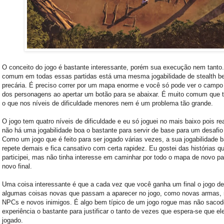
O conceito do jogo é bastante interessante, porém sua execução nem tanto
comum em todas essas partidas está uma mesma jogabilidade de stealth 
precária. É preciso correr por um mapa enorme e você só pode ver o campo
dos personagens ao apertar um botão para se abaixar. É muito comum que 
o que nos níveis de dificuldade menores nem é um problema tão grande.
O jogo tem quatro níveis de dificuldade e eu só joguei no mais baixo pois r
não há uma jogabilidade boa o bastante para servir de base para um desafio
Como um jogo que é feito para ser jogado várias vezes, a sua jogabilidade 
repete demais e fica cansativo com certa rapidez. Eu gostei das histórias q
participei, mas não tinha interesse em caminhar por todo o mapa de novo p
novo final.
Uma coisa interessante é que a cada vez que você ganha um final o jogo d
algumas coisas novas que passam a aparecer no jogo, como novas armas,
NPCs e novos inimigos. É algo bem típico de um jogo rogue mas não sacod
experiência o bastante para justificar o tanto de vezes que espera-se que el
jogado.