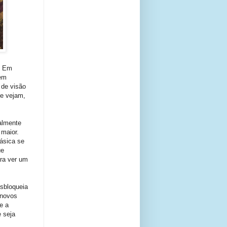
. Em
bem
 de visão
te vejam,
ealmente
 maior.
básica se
ue
ara ver um
esbloqueia
 novos
e a
e seja