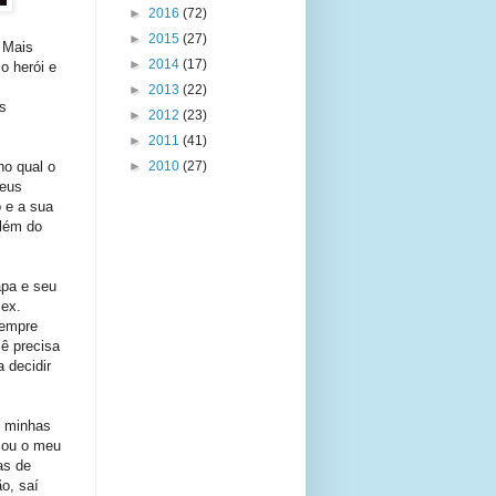
►
2016
(72)
►
2015
(27)
 Mais
►
2014
(17)
o herói e
►
2013
(22)
s
►
2012
(23)
►
2011
(41)
no qual o
►
2010
(27)
seus
o e a sua
além do
apa e seu
lex.
sempre
ê precisa
 decidir
s minhas
x ou o meu
as de
o, saí