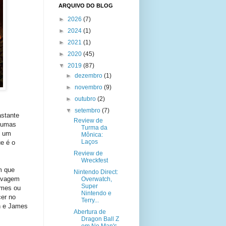
ARQUIVO DO BLOG
►
2026
(7)
►
2024
(1)
►
2021
(1)
►
2020
(45)
▼
2019
(87)
►
dezembro
(1)
►
novembro
(9)
►
outubro
(2)
▼
setembro
(7)
astante
Review de
lgumas
Turma da
u um
Mônica:
Laços
e é o
Review de
Wreckfest
m que
Nintendo Direct:
lavagem
Overwatch,
Super
imes ou
Nintendo e
er no
Terry...
n e James
Abertura de
Dragon Ball Z