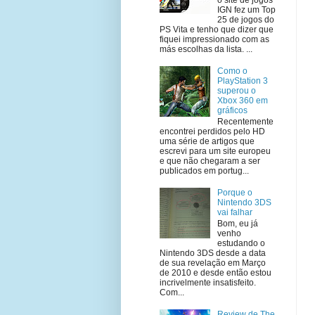
IGN fez um Top
25 de jogos do
PS Vita e tenho que dizer que
fiquei impressionado com as
más escolhas da lista. ...
Como o
PlayStation 3
superou o
Xbox 360 em
gráficos
Recentemente
encontrei perdidos pelo HD
uma série de artigos que
escrevi para um site europeu
e que não chegaram a ser
publicados em portug...
Porque o
Nintendo 3DS
vai falhar
Bom, eu já
venho
estudando o
Nintendo 3DS desde a data
de sua revelação em Março
de 2010 e desde então estou
incrivelmente insatisfeito.
Com...
Review de The