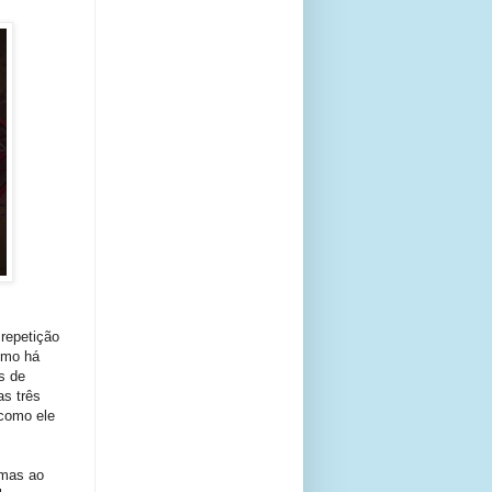
repetição
omo há
s de
as três
 como ele
 mas ao