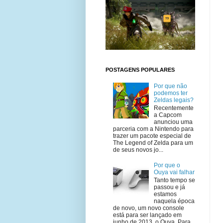
POSTAGENS POPULARES
Por que não
podemos ter
Zeldas legais?
Recentemente
a Capcom
anunciou uma
parceria com a Nintendo para
trazer um pacote especial de
The Legend of Zelda para um
de seus novos jo...
Por que o
Ouya vai falhar
Tanto tempo se
passou e já
estamos
naquela época
de novo, um novo console
está para ser lançado em
junho de 2013, o Ouya. Para