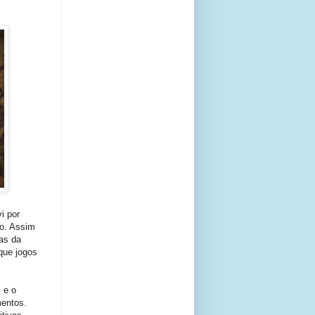
i por
o. Assim
as da
que jogos
 e o
mentos.