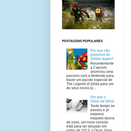
POSTAGENS POPULARES
Por que não
podemos ter
Zeldas legais?
Recentemente
a Capcom
anunciou uma
parceria com a Nintendo para
trazer um pacote especial de
The Legend of Zelda para um
de seus novos jo...
Por que o
Ouya vai falhar
Tanto tempo se
passou e já
estamos
naquela época
de novo, um novo console
está para ser lançado em
junho de 2013, o Ouya. Para