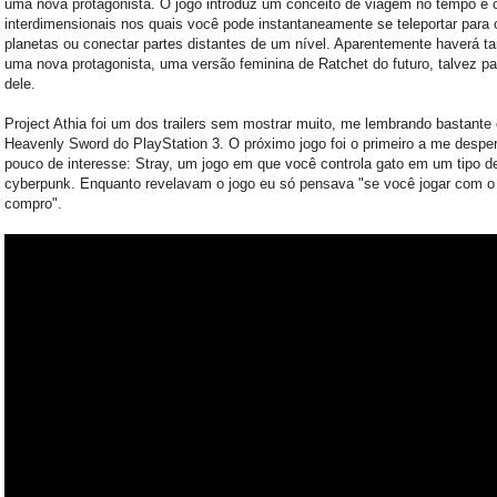
uma nova protagonista. O jogo introduz um conceito de viagem no tempo e
interdimensionais nos quais você pode instantaneamente se teleportar para 
planetas ou conectar partes distantes de um nível. Aparentemente haverá 
uma nova protagonista, uma versão feminina de Ratchet do futuro, talvez pa
dele.
Project Athia foi um dos trailers sem mostrar muito, me lembrando bastante 
Heavenly Sword do PlayStation 3. O próximo jogo foi o primeiro a me despe
pouco de interesse: Stray, um jogo em que você controla gato em um tipo de
cyberpunk. Enquanto revelavam o jogo eu só pensava "se você jogar com o
compro".