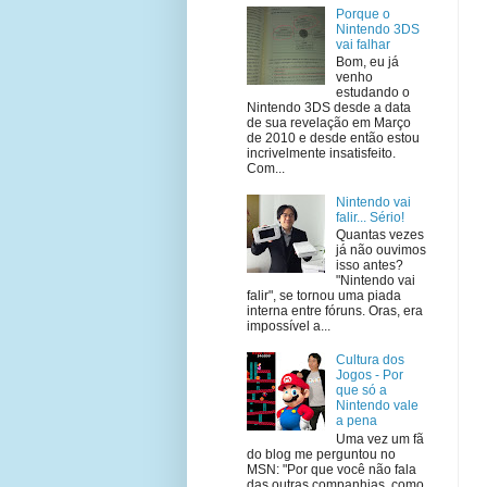
Porque o
Nintendo 3DS
vai falhar
Bom, eu já
venho
estudando o
Nintendo 3DS desde a data
de sua revelação em Março
de 2010 e desde então estou
incrivelmente insatisfeito.
Com...
Nintendo vai
falir... Sério!
Quantas vezes
já não ouvimos
isso antes?
"Nintendo vai
falir", se tornou uma piada
interna entre fóruns. Oras, era
impossível a...
Cultura dos
Jogos - Por
que só a
Nintendo vale
a pena
Uma vez um fã
do blog me perguntou no
MSN: "Por que você não fala
das outras companhias, como