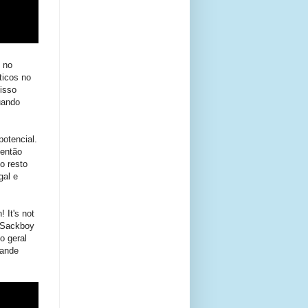
 no
ticos no
isso
uando
otencial.
 então
o resto
gal e
 It's not
 Sackboy
o geral
rande