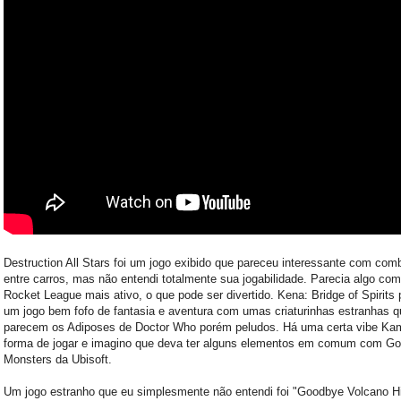
Destruction All Stars foi um jogo exibido que pareceu interessante com com
entre carros, mas não entendi totalmente sua jogabilidade. Parecia algo co
Rocket League mais ativo, o que pode ser divertido. Kena: Bridge of Spirits
um jogo bem fofo de fantasia e aventura com umas criaturinhas estranhas q
parecem os Adiposes de Doctor Who porém peludos. Há uma certa vibe Ka
forma de jogar e imagino que deva ter alguns elementos em comum com G
Monsters da Ubisoft.
Um jogo estranho que eu simplesmente não entendi foi "Goodbye Volcano H