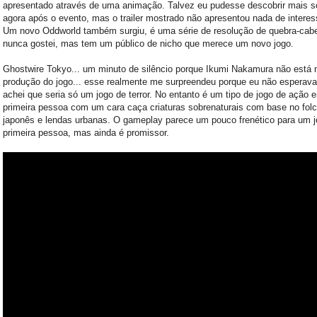
apresentado através de uma animação. Talvez eu pudesse descobrir mais s
agora após o evento, mas o trailer mostrado não apresentou nada de interes
Um novo Oddworld também surgiu, é uma série de resolução de quebra-cab
nunca gostei, mas tem um público de nicho que merece um novo jogo.
Ghostwire Tokyo... um minuto de silêncio porque Ikumi Nakamura não está 
produção do jogo... esse realmente me surpreendeu porque eu não esperava
achei que seria só um jogo de terror. No entanto é um tipo de jogo de ação 
primeira pessoa com um cara caça criaturas sobrenaturais com base no folc
japonês e lendas urbanas. O gameplay parece um pouco frenético para um 
primeira pessoa, mas ainda é promissor.