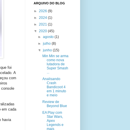
ARQUIVO DO BLOG
►
2026
(9)
►
2024
(1)
►
2021
(1)
▼
2020
(45)
►
agosto
(1)
►
julho
(8)
▼
junho
(15)
Min Min se arma
como nova
lutadora de
que foi
Super Smash
...
celado. A
meçou com
Analisando
eiros
Crash
Bandicoot 4
 console
em 1 minuto
e meio
Review de
ralizadas
Beyond Blue
do em cada
EA Play com
Star Wars,
m havia
Apex
Legends e
mais