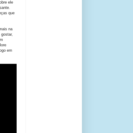
obre ele
sante.
eças que
mais na
 gostar,
em
lore
jogo em