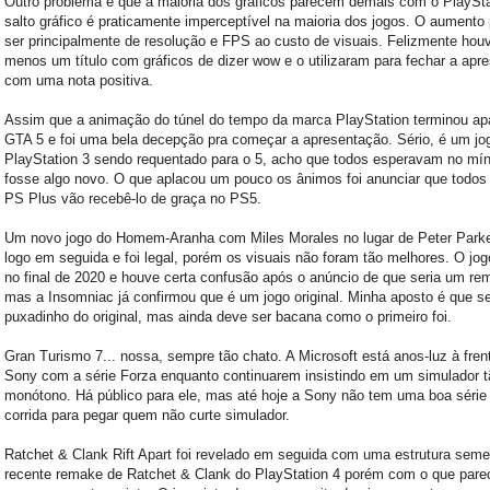
Outro problema é que a maioria dos gráficos parecem demais com o PlaySta
salto gráfico é praticamente imperceptível na maioria dos jogos. O aumento
ser principalmente de resolução e FPS ao custo de visuais. Felizmente hou
menos um título com gráficos de dizer wow e o utilizaram para fechar a apr
com uma nota positiva.
Assim que a animação do túnel do tempo da marca PlayStation terminou ap
GTA 5 e foi uma bela decepção pra começar a apresentação. Sério, é um jo
PlayStation 3 sendo requentado para o 5, acho que todos esperavam no mí
fosse algo novo. O que aplacou um pouco os ânimos foi anunciar que todos
PS Plus vão recebê-lo de graça no PS5.
Um novo jogo do Homem-Aranha com Miles Morales no lugar de Peter Parke
logo em seguida e foi legal, porém os visuais não foram tão melhores. O jogo
no final de 2020 e houve certa confusão após o anúncio de que seria um rem
mas a Insomniac já confirmou que é um jogo original. Minha aposto é que s
puxadinho do original, mas ainda deve ser bacana como o primeiro foi.
Gran Turismo 7... nossa, sempre tão chato. A Microsoft está anos-luz à fren
Sony com a série Forza enquanto continuarem insistindo em um simulador t
monótono. Há público para ele, mas até hoje a Sony não tem uma boa série
corrida para pegar quem não curte simulador.
Ratchet & Clank Rift Apart foi revelado em seguida com uma estrutura seme
recente remake de Ratchet & Clank do PlayStation 4 porém com o que pare