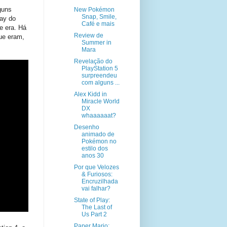
guns
New Pokémon
Snap, Smile,
ay do
Café e mais
ue era. Há
Review de
ue eram,
Summer in
Mara
Revelação do
PlayStation 5
surpreendeu
com alguns ...
Alex Kidd in
Miracle World
DX
whaaaaaat?
Desenho
animado de
Pokémon no
estilo dos
anos 30
Por que Velozes
& Furiosos:
Encruzilhada
vai falhar?
State of Play:
The Last of
Us Part 2
Paper Mario: