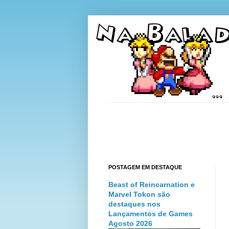
POSTAGEM EM DESTAQUE
Beast of Reincarnation e
Marvel Tokon são
destaques nos
Lançamentos de Games
Agosto 2026