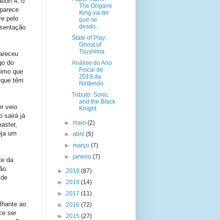
tion 4, o
The Origami
 parece
King vai ter
ve pelo
que se
desdo...
esentação
State of Play:
Ghost of
Tsushima
areceu
go do
Análise do Ano
Fiscal de
nimo que
2019 da
 que têm
Nintendo
Tributo: Sonic
and the Black
r veio
Knight
 sairá já
►
maio
(2)
aster,
eja um
►
abril
(5)
►
março
(7)
►
janeiro
(7)
te da
ão
►
2019
(87)
 de
►
2018
(14)
►
2017
(11)
lhante ao
►
2016
(72)
ce ser
►
2015
(27)