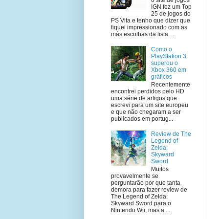
IGN fez um Top
25 de jogos do
PS Vita e tenho que dizer que
fiquei impressionado com as
más escolhas da lista. ...
Como o
PlayStation 3
superou o
Xbox 360 em
gráficos
Recentemente
encontrei perdidos pelo HD
uma série de artigos que
escrevi para um site europeu
e que não chegaram a ser
publicados em portug...
Review de The
Legend of
Zelda:
Skyward
Sword
Muitos
provavelmente se
perguntarão por que tanta
demora para fazer review de
The Legend of Zelda:
Skyward Sword para o
Nintendo Wii, mas a ...