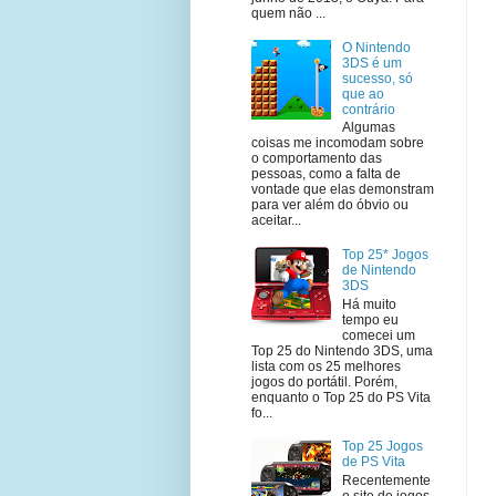
quem não ...
O Nintendo
3DS é um
sucesso, só
que ao
contrário
Algumas
coisas me incomodam sobre
o comportamento das
pessoas, como a falta de
vontade que elas demonstram
para ver além do óbvio ou
aceitar...
Top 25* Jogos
de Nintendo
3DS
Há muito
tempo eu
comecei um
Top 25 do Nintendo 3DS, uma
lista com os 25 melhores
jogos do portátil. Porém,
enquanto o Top 25 do PS Vita
fo...
Top 25 Jogos
de PS Vita
Recentemente
o site de jogos