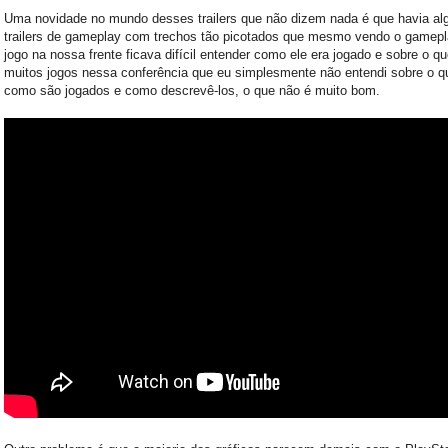
Uma novidade no mundo desses trailers que não dizem nada é que havia al
trailers de gameplay com trechos tão picotados que mesmo vendo o gamepl
jogo na nossa frente ficava difícil entender como ele era jogado e sobre o q
muitos jogos nessa conferência que eu simplesmente não entendi sobre o q
como são jogados e como descrevê-los, o que não é muito bom.