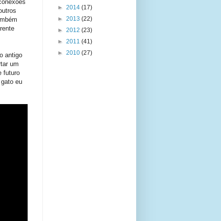
 conexões
►
2014
(17)
outros
►
2013
(22)
também
rente
►
2012
(23)
►
2011
(41)
►
2010
(27)
o antigo
rtar um
 futuro
 gato eu