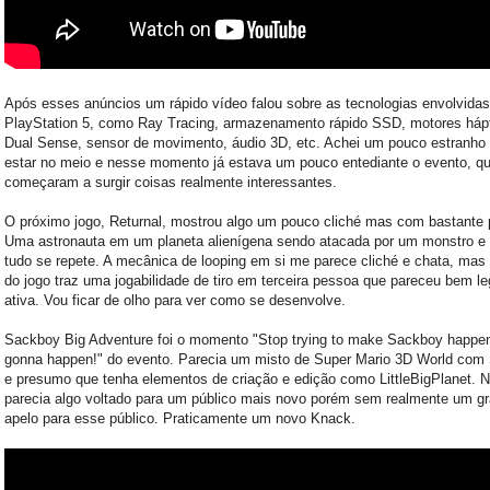
Após esses anúncios um rápido vídeo falou sobre as tecnologias envolvidas
PlayStation 5, como Ray Tracing, armazenamento rápido SSD, motores háp
Dual Sense, sensor de movimento, áudio 3D, etc. Achei um pouco estranho 
estar no meio e nesse momento já estava um pouco entediante o evento, q
começaram a surgir coisas realmente interessantes.
O próximo jogo, Returnal, mostrou algo um pouco cliché mas com bastante p
Uma astronauta em um planeta alienígena sendo atacada por um monstro e
tudo se repete. A mecânica de looping em si me parece cliché e chata, mas 
do jogo traz uma jogabilidade de tiro em terceira pessoa que pareceu bem le
ativa. Vou ficar de olho para ver como se desenvolve.
Sackboy Big Adventure foi o momento "Stop trying to make Sackboy happen!
gonna happen!" do evento. Parecia um misto de Super Mario 3D World com
e presumo que tenha elementos de criação e edição como LittleBigPlanet. N
parecia algo voltado para um público mais novo porém sem realmente um g
apelo para esse público. Praticamente um novo Knack.