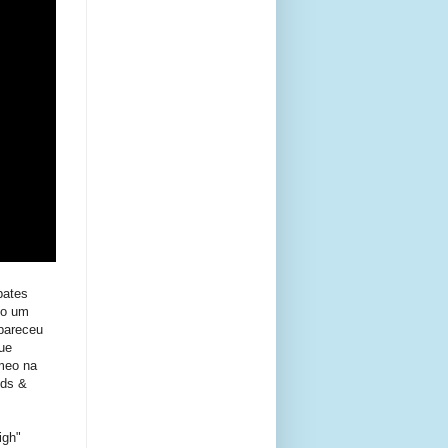
bates
mo um
 pareceu
ue
meo na
ods &
igh"