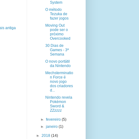
System
O método
Tezuka de
fazer jogos
Moving Out
is antiga
pode ser o
próximo
Overcooked
30 Dias de
Games - 3ª
Semana
O novo portátil
da Nintendo
Mechsterminatio
n Force é
novo jogo
dos criadores
d...
Nintendo revela
Pokémon
Sword &
ZZzzzz
►
fevereiro
(5)
►
janeiro
(1)
►
2018
(14)