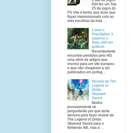
IGN fez um Top
25 de jogos do
PS Vita e tenho que dizer que
fiquei impressionado com as
más escolhas da lista. ...
Como o
PlayStation 3
superou o
Xbox 360 em
gráficos
Recentemente
encontrei perdidos pelo HD
uma série de artigos que
escrevi para um site europeu
e que não chegaram a ser
publicados em portug...
Review de The
Legend of
Zelda:
Skyward
Sword
Muitos
provavelmente se
perguntarão por que tanta
demora para fazer review de
The Legend of Zelda:
Skyward Sword para o
Nintendo Wii, mas a ...