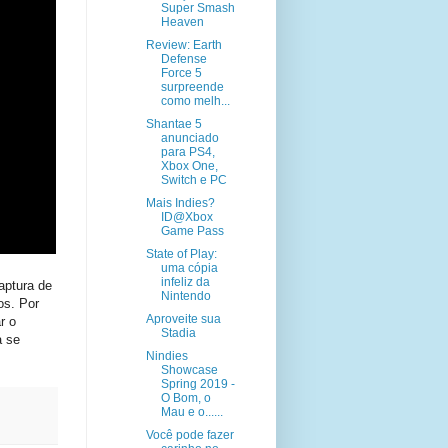
Super Smash
Heaven
Review: Earth
Defense
Force 5
surpreende
como melh...
Shantae 5
anunciado
para PS4,
Xbox One,
Switch e PC
Mais Indies?
ID@Xbox
Game Pass
State of Play:
uma cópia
infeliz da
aptura de
Nintendo
os. Por
Aproveite sua
r o
Stadia
a se
Nindies
Showcase
Spring 2019 -
O Bom, o
Mau e o......
Você pode fazer