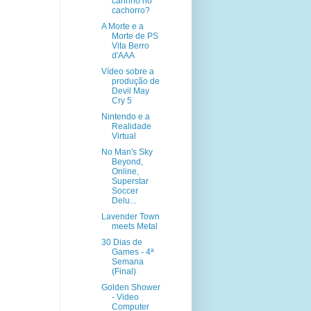
carinho no
cachorro?
A Morte e a
Morte de PS
Vita Berro
d'AAA
Vídeo sobre a
produção de
Devil May
Cry 5
Nintendo e a
Realidade
Virtual
No Man's Sky
Beyond,
Online,
Superstar
Soccer
Delu...
Lavender Town
meets Metal
30 Dias de
Games - 4ª
Semana
(Final)
Golden Shower
- Video
Computer