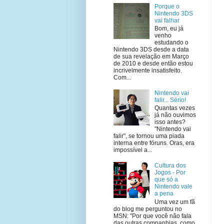
Porque o
Nintendo 3DS
vai falhar
Bom, eu já
venho
estudando o
Nintendo 3DS desde a data
de sua revelação em Março
de 2010 e desde então estou
incrivelmente insatisfeito.
Com...
Nintendo vai
falir... Sério!
Quantas vezes
já não ouvimos
isso antes?
"Nintendo vai
falir", se tornou uma piada
interna entre fóruns. Oras, era
impossível a...
Cultura dos
Jogos - Por
que só a
Nintendo vale
a pena
Uma vez um fã
do blog me perguntou no
MSN: "Por que você não fala
das outras companhias, como