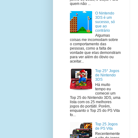
quem não ...
O Nintendo
3DS é um
sucesso, só
que ao
contrário
Algumas
coisas me incomodam sobre
o comportamento das
pessoas, como a falta de
vontade que elas demonstram
para ver além do óbvio ou
aceitar...
Top 25* Jogos
de Nintendo
3DS
Há muito
tempo eu
comecei um
Top 25 do Nintendo 3DS, uma
lista com os 25 melhores
jogos do portátil. Porém,
enquanto o Top 25 do PS Vita
fo...
Top 25 Jogos
de PS Vita
Recentemente
o site de jogos