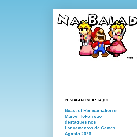
POSTAGEM EM DESTAQUE
Beast of Reincarnation e
Marvel Tokon são
destaques nos
Lançamentos de Games
Agosto 2026