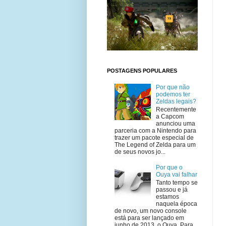
POSTAGENS POPULARES
Por que não
podemos ter
Zeldas legais?
Recentemente
a Capcom
anunciou uma
parceria com a Nintendo para
trazer um pacote especial de
The Legend of Zelda para um
de seus novos jo...
Por que o
Ouya vai falhar
Tanto tempo se
passou e já
estamos
naquela época
de novo, um novo console
está para ser lançado em
junho de 2013, o Ouya. Para