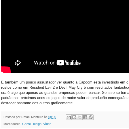
É também um pouco assustador ver quanto a Capcom está investindo em c
rostos como em Resident Evil 2 e Devil May Cry 5 com resultados fantástic
ora é algo que apenas as grandes empresas podem bancar. Se isso se torna
padrão nos próximos anos os jogos de maior valor de produção começarão 
destacar bastante dos outros graficamente.
Postado por
Rafael Monteiro
às
08:00
Marcadores:
Game Design
,
Vídeo