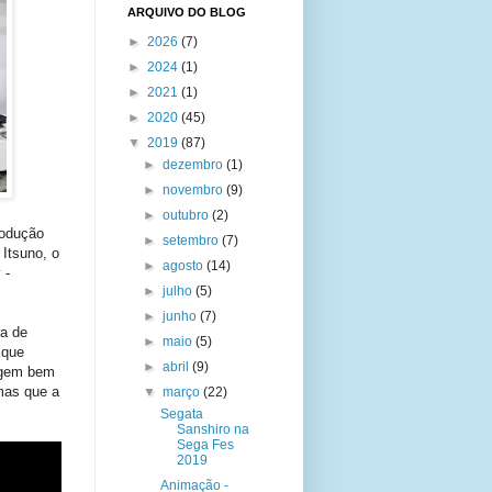
ARQUIVO DO BLOG
►
2026
(7)
►
2024
(1)
►
2021
(1)
►
2020
(45)
▼
2019
(87)
►
dezembro
(1)
►
novembro
(9)
►
outubro
(2)
rodução
►
setembro
(7)
Itsuno, o
►
agosto
(14)
 -
►
julho
(5)
►
junho
(7)
ra de
►
maio
(5)
 que
►
abril
(9)
nagem bem
mas que a
▼
março
(22)
Segata
Sanshiro na
Sega Fes
2019
Animação -