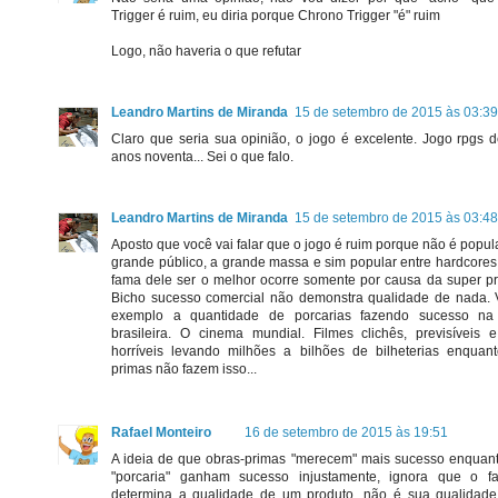
Trigger é ruim, eu diria porque Chrono Trigger "é" ruim
Logo, não haveria o que refutar
Leandro Martins de Miranda
15 de setembro de 2015 às 03:39
Claro que seria sua opinião, o jogo é excelente. Jogo rpgs 
anos noventa... Sei o que falo.
Leandro Martins de Miranda
15 de setembro de 2015 às 03:48
Aposto que você vai falar que o jogo é ruim porque não é popul
grande público, a grande massa e sim popular entre hardcores
fama dele ser o melhor ocorre somente por causa da super p
Bicho sucesso comercial não demonstra qualidade de nada. 
exemplo a quantidade de porcarias fazendo sucesso na
brasileira. O cinema mundial. Filmes clichês, previsíveis 
horríveis levando milhões a bilhões de bilheterias enquan
primas não fazem isso...
Rafael Monteiro
16 de setembro de 2015 às 19:51
A ideia de que obras-primas "merecem" mais sucesso enquant
"porcaria" ganham sucesso injustamente, ignora que o fa
determina a qualidade de um produto, não é sua qualidade