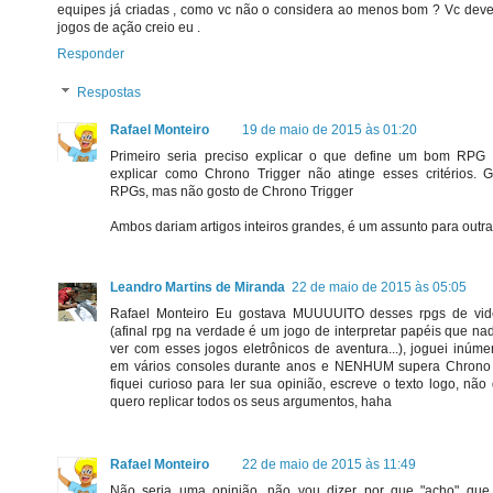
equipes já criadas , como vc não o considera ao menos bom ? Vc deve
jogos de ação creio eu .
Responder
Respostas
Rafael Monteiro
19 de maio de 2015 às 01:20
Primeiro seria preciso explicar o que define um bom RPG
explicar como Chrono Trigger não atinge esses critérios. 
RPGs, mas não gosto de Chrono Trigger
Ambos dariam artigos inteiros grandes, é um assunto para outra
Leandro Martins de Miranda
22 de maio de 2015 às 05:05
Rafael Monteiro Eu gostava MUUUUITO desses rpgs de vi
(afinal rpg na verdade é um jogo de interpretar papéis que na
ver com esses jogos eletrônicos de aventura...), joguei inúme
em vários consoles durante anos e NENHUM supera Chrono 
fiquei curioso para ler sua opinião, escreve o texto logo, não
quero replicar todos os seus argumentos, haha
Rafael Monteiro
22 de maio de 2015 às 11:49
Não seria uma opinião, não vou dizer por que "acho" que