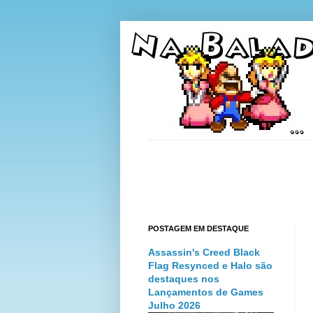
POSTAGEM EM DESTAQUE
Assassin's Creed Black
Flag Resynced e Halo são
destaques nos
Lançamentos de Games
Julho 2026