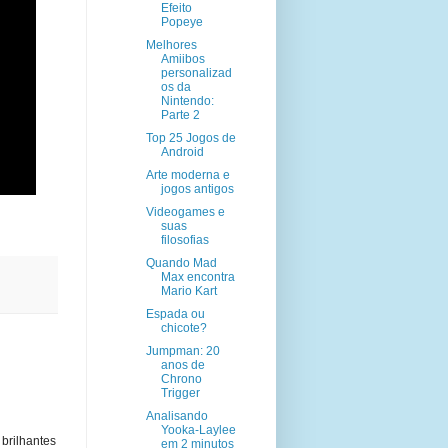
Efeito
Popeye
Melhores
Amiibos
personalizad
os da
Nintendo:
Parte 2
Top 25 Jogos de
Android
Arte moderna e
jogos antigos
Videogames e
suas
filosofias
Quando Mad
Max encontra
Mario Kart
Espada ou
chicote?
Jumpman: 20
anos de
Chrono
Trigger
Analisando
Yooka-Laylee
rilhantes
em 2 minutos