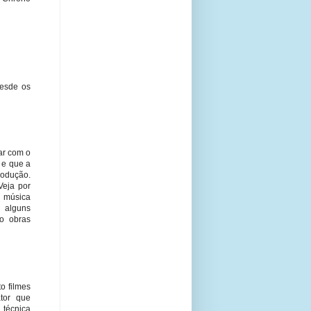
desde os
ar com o
 e que a
rodução.
Veja por
 música
e alguns
to obras
o filmes
tor que
 técnica