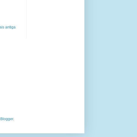
is antiga
o
Blogger
.