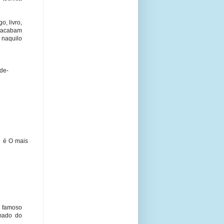
o, livro,
e acabam
 naquilo
de-
e é O mais
o famoso
amado do