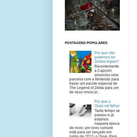
POSTAGENS POPULARES
Por que não
podemos ter
Zeldas legais?
Recentemente
a Capcom
anunciou uma
parceria com a Nintendo para
trazer um pacote especial de
The Legend of Zelda para um
de seus novos jo...
Por que o
Ouya vai falhar
Tanto tempo se
passou e já
estamos
naquela época
de novo, um novo console
está para ser lançado em
junho de 2013, o Ouya. Para