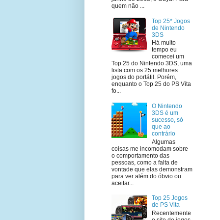
quem não ...
Top 25* Jogos
de Nintendo
3DS
Há muito
tempo eu
comecei um
Top 25 do Nintendo 3DS, uma
lista com os 25 melhores
jogos do portátil. Porém,
enquanto o Top 25 do PS Vita
fo...
O Nintendo
3DS é um
sucesso, só
que ao
contrário
Algumas
coisas me incomodam sobre
o comportamento das
pessoas, como a falta de
vontade que elas demonstram
para ver além do óbvio ou
aceitar...
Top 25 Jogos
de PS Vita
Recentemente
o site de jogos