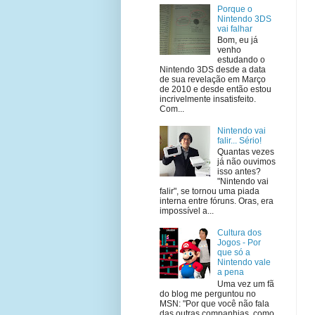
Porque o
Nintendo 3DS
vai falhar
Bom, eu já
venho
estudando o
Nintendo 3DS desde a data
de sua revelação em Março
de 2010 e desde então estou
incrivelmente insatisfeito.
Com...
Nintendo vai
falir... Sério!
Quantas vezes
já não ouvimos
isso antes?
"Nintendo vai
falir", se tornou uma piada
interna entre fóruns. Oras, era
impossível a...
Cultura dos
Jogos - Por
que só a
Nintendo vale
a pena
Uma vez um fã
do blog me perguntou no
MSN: "Por que você não fala
das outras companhias, como