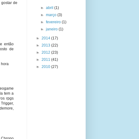
 gostar de
►
abril
(1)
►
março
(3)
►
fevereiro
(1)
►
janeiro
(1)
►
2014
(17)
 e então
►
2013
(22)
Gosto de
►
2012
(23)
►
2011
(41)
 hora
►
2010
(27)
deogame
da tem a
ros rpgs
Trigger,
 demore,
 Chrono