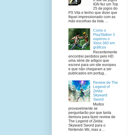
IGN fez um Top
25 de jogos do
PS Vita e tenho que dizer que
fiquei impressionado com as
más escolhas da lista. ...
Como o
PlayStation 3
superou o
Xbox 360 em
gráficos
Recentemente
encontrei perdidos pelo HD
uma série de artigos que
escrevi para um site europeu
e que não chegaram a ser
publicados em portug...
Review de The
Legend of
Zelda:
Skyward
Sword
Muitos
provavelmente se
perguntarão por que tanta
demora para fazer review de
The Legend of Zelda:
Skyward Sword para o
Nintendo Wii, mas a ...