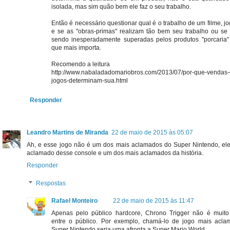
isolada, mas sim quão bem ele faz o seu trabalho.
Então é necessário questionar qual é o trabalho de um filme, jog
e se as "obras-primas" realizam tão bem seu trabalho ou s
sendo inesperadamente superadas pelos produtos "porcaria"
que mais importa.
Recomendo a leitura
http://www.nabaladadomariobros.com/2013/07/por-que-vendas-
jogos-determinam-sua.html
Responder
Leandro Martins de Miranda
22 de maio de 2015 às 05:07
Ah, e esse jogo não é um dos mais aclamados do Super Nintendo, el
aclamado desse console e um dos mais aclamados da história.
Responder
Respostas
Rafael Monteiro
22 de maio de 2015 às 11:47
Apenas pelo público hardcore, Chrono Trigger não é muit
entre o público. Por exemplo, chamá-lo de jogo mais acl
Super Nintendo seria uma afronta a Super Mario World