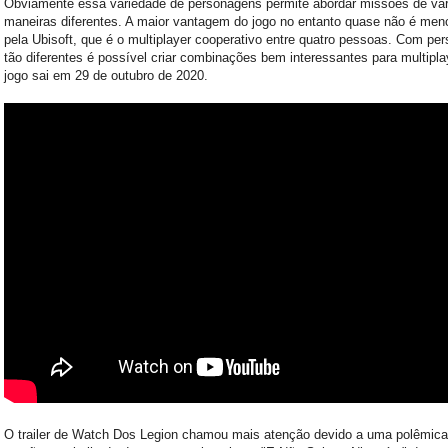
Obviamente essa variedade de personagens permite abordar missões de vár
maneiras diferentes. A maior vantagem do jogo no entanto quase não é men
pela Ubisoft, que é o multiplayer cooperativo entre quatro pessoas. Com pe
tão diferentes é possível criar combinações bem interessantes para multipla
jogo sai em 29 de outubro de 2020.
O trailer de Watch Dos Legion chamou mais atenção devido a uma polêmic