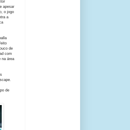
tor
e apesar
, o jogo
tra a
ca
alla
eito
ouco de
uad com
e na área
as
rscape.
mpo de