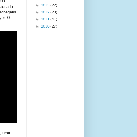
ias
►
2013
(22)
cionada
rsonagens
►
2012
(23)
yer. O
►
2011
(41)
►
2010
(27)
a, uma