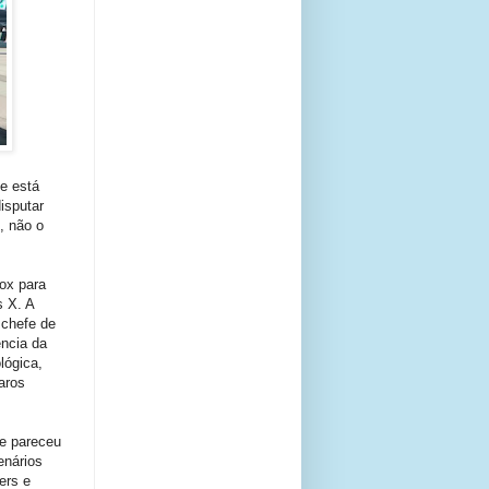
e está
isputar
, não o
ox para
s X. A
 chefe de
ência da
lógica,
aros
e pareceu
enários
ers e