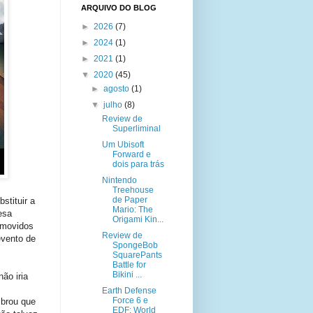
ARQUIVO DO BLOG
►
2026
(7)
►
2024
(1)
►
2021
(1)
▼
2020
(45)
►
agosto
(1)
▼
julho
(8)
Review de
Superliminal
Um Ubisoft
Forward e
dois para trás
Nintendo
Treehouse
de Paper
stituir a
Mario: The
esa
Origami Kin...
emovidos
Review de
evento de
SpongeBob
SquarePants
Battle for
Bikini ...
ão iria
Earth Defense
Force 6 e
mbrou que
EDF: World