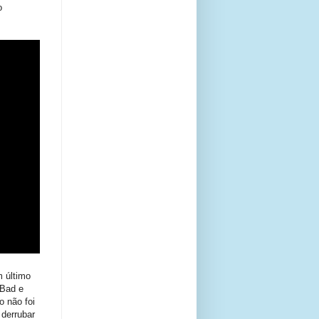
o
m último
 Bad e
o não foi
 derrubar