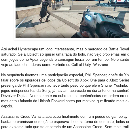
Até achei Hyperscape um jogo interessante, mas o mercado de Battle Royal
saturado. Se a Ubisoft só quiser uma fatia do bolo, não vejo problemas em d
com jogos como Apex Legends e conseguir lucrar por um tempo. No entanto
vejo ao lado dos líderes como Fortnite ou Call of Duty: Warzone.
Na sequência tivemos uma participação especial, Phil Spencer, chefe do Xb
falar sobre os upgrades de jogos da Ubisoft do Xbox One para o Xbox Serie
presença de Phil Spencer não teve tanto peso porque ele e Shuhei Yoshida,
jogos independentes da Sony, já haviam aparecido no dia anterior na confer
Devolver Digital. Normalmente eu cubro essas conferências em ordem crono
mas estou falando da Ubisoft Forward antes por motivos que ficarão mais cl
depois.
Assassin's Creed Valhalla apareceu finalmente com um pouco de gameplay 
bastante promissor como já se esperava. bom sistema de combate, belos c
para explorar, tudo que se esperaria de um Assassin's Creed. Sem mais trail