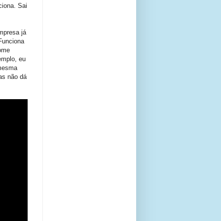
iona. Sai
mpresa já
Funciona
some
emplo, eu
 mesma
as não dá