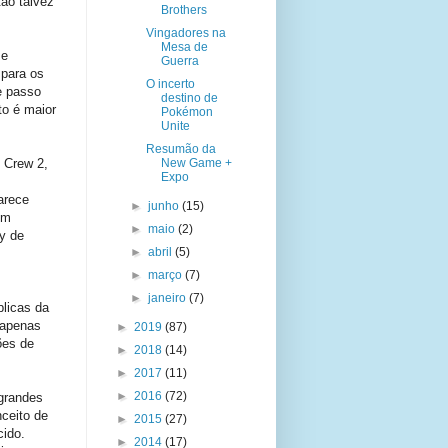
ão talvez
Brothers
Vingadores na
Mesa de
 e
Guerra
 para os
O incerto
e passo
destino de
o é maior
Pokémon
Unite
Resumão da
 Crew 2,
New Game +
Expo
arece
►
junho
(15)
em
►
maio
(2)
y de
►
abril
(5)
►
março
(7)
►
janeiro
(7)
licas da
 apenas
►
2019
(87)
ões de
►
2018
(14)
►
2017
(11)
►
2016
(72)
grandes
ceito de
►
2015
(27)
cido.
►
2014
(17)