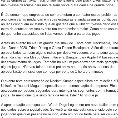
várias empresas haviam adicionado mensagens pelo Black Lives Matter, ent
não tivesse desculpa para não falarem sobre outra causa de grande porte.
É tão comum que empresas se comprometam a combater esses problemas
anunciem várias mudanças em suas estruturas e ainda assim as condições
abusos continuem existindo que eu gostaria que a Ubisoft tivesse dado ess
extra de anunciar em seu evento um compromisso maior. Como esse assunt
do que tenho capacidade de lidar, vamos voltar à parte dos jogos.
Antes do evento houve um grande pré-show de 1 hora com Trackmania, The
Just Dance 2020, Trials Rising e Ghost Recon Breakpoint. Além disso foram
apresentados também alguns indies por desenvolvedores e uma série que p
divertida chamada Mystic Quest: Raven's Banquet para Apple TV baseada 
desenvolvimento de jogos. Também houve um pós-show com mais gamepla
alguns jogos. Não vou falar sobre o pré-show nem o pós-show, apenas da
apresentação principal que começa por volta de 1 hora e 8 minutos.
O evento teve apresentação de Neelam Kumar, especialista em relações púb
Ubisoft, e Youssef Maguid, especialista em comunicação da empresa. Eles
apareciam por poucos segundos para interligar os segmentos com informaç
jogos. Já mencionei que sinto falta da Aisha Tyler? Acho que já.
A apresentação começou com Watch Dogs Legion em um novo trailer, sem 
novidades sobre a jogabilidade. Se você ainda não está convencido pelo con
jogar com qualquer pessoa no mundo, está um pouco tarde para ser conven