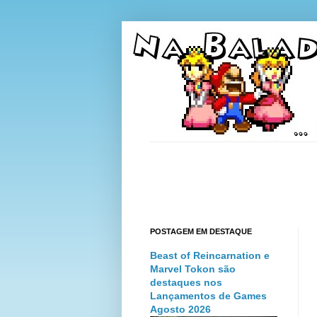
POSTAGEM EM DESTAQUE
Beast of Reincarnation e
Marvel Tokon são
destaques nos
Lançamentos de Games
Agosto 2026