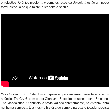
enrolações. O único problema é como os jogos da Ubisoft já estão um pouc
formulaicos, algo que falarei a respeito a seguir.
Yves Guillemot, CEO da Ubisoft, apareceu para encerrar o evento e fazer u
anúncio: Far Cry 6, com o ator Giancarlo Esposito de séries como Breaking
The Mandalorian. O anúncio já havia vazado anteriormente, no entanto, entã
nenhuma surpresa. É a mesma história de sempre na qual o jogador precisa