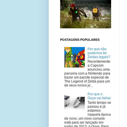
POSTAGENS POPULARES
Por que não
podemos ter
Zeldas legais?
Recentemente
a Capcom
anunciou uma
parceria com a Nintendo para
trazer um pacote especial de
The Legend of Zelda para um
de seus novos jo...
Por que o
Ouya vai falhar
Tanto tempo se
passou e já
estamos
naquela época
de novo, um novo console
está para ser lançado em
junho de 2013, o Ouya. Para