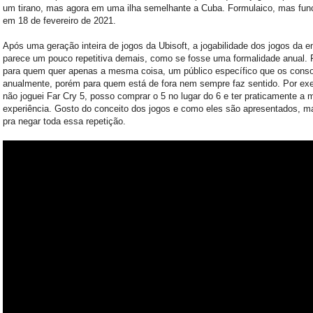
um tirano, mas agora em uma ilha semelhante a Cuba. Formulaico, mas func
em 18 de fevereiro de 2021.
Após uma geração inteira de jogos da Ubisoft, a jogabilidade dos jogos da e
parece um pouco repetitiva demais, como se fosse uma formalidade anual. 
para quem quer apenas a mesma coisa, um público específico que os con
anualmente, porém para quem está de fora nem sempre faz sentido. Por ex
não joguei Far Cry 5, posso comprar o 5 no lugar do 6 e ter praticamente a
experiência. Gosto do conceito dos jogos e como eles são apresentados, m
pra negar toda essa repetição.