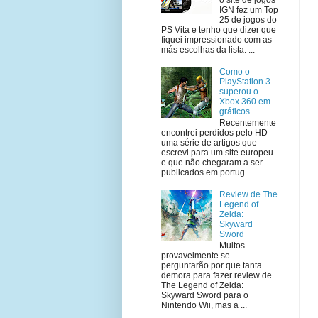
IGN fez um Top
25 de jogos do
PS Vita e tenho que dizer que
fiquei impressionado com as
más escolhas da lista. ...
Como o
PlayStation 3
superou o
Xbox 360 em
gráficos
Recentemente
encontrei perdidos pelo HD
uma série de artigos que
escrevi para um site europeu
e que não chegaram a ser
publicados em portug...
Review de The
Legend of
Zelda:
Skyward
Sword
Muitos
provavelmente se
perguntarão por que tanta
demora para fazer review de
The Legend of Zelda:
Skyward Sword para o
Nintendo Wii, mas a ...