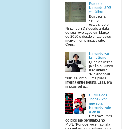
Porque o
Nintendo 3DS
vai falhar
Bom, eu já
venho
estudando o
Nintendo 3DS desde a data
de sua revelação em Março
de 2010 e desde então estou
incrivelmente insatisfeito.
Com...
Nintendo vai
falir... Sério!
Quantas vezes
já não ouvimos
isso antes?
"Nintendo vai
falir", se tornou uma piada
interna entre fóruns. Oras, era
impossível a...
Cultura dos
Jogos - Por
que só a
Nintendo vale
a pena
Uma vez um fã
do blog me perguntou no
MSN: "Por que você não fala
das outras companhias, como