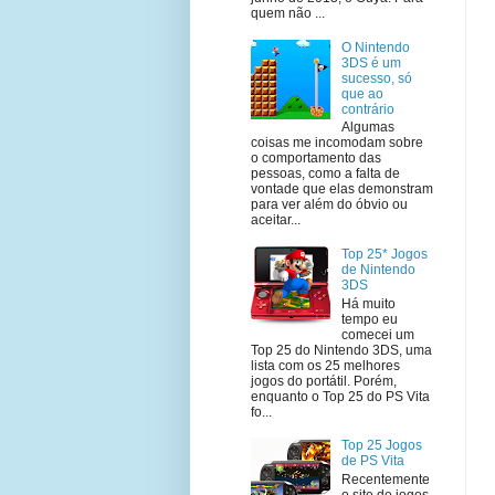
quem não ...
O Nintendo
3DS é um
sucesso, só
que ao
contrário
Algumas
coisas me incomodam sobre
o comportamento das
pessoas, como a falta de
vontade que elas demonstram
para ver além do óbvio ou
aceitar...
Top 25* Jogos
de Nintendo
3DS
Há muito
tempo eu
comecei um
Top 25 do Nintendo 3DS, uma
lista com os 25 melhores
jogos do portátil. Porém,
enquanto o Top 25 do PS Vita
fo...
Top 25 Jogos
de PS Vita
Recentemente
o site de jogos