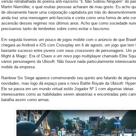
versão retrabalhada do poema anti-nazismo "E Não Sobrou Ninguém" do pas
Martin Niemöller, o qual muitas pessoas acharam de mau gosto. Eu acho qu
de obviamente haver uma corporação capitalista por trás do desenvolvimento
ainda traz uma mensagem anti-fascista e conta como uma forma de arte con
ascensão desses regimes nos últimos anos. Acho que como sociedade nun
precisamos tanto de lembretes sobre como evitar o fascismo.
Em seguida tivemos um pouco de jogos mobile com o anúncio de que Brawh
chegará ao Android e iOS com Crossplay em 6 de agosto, um jogo que tem f
bastante sucesso entre jovens com seus crossovers de personagens. Um p
Might & Magic: Era of Chaos e um novo jogo multiplayer chamado Elite Sq
vários personagens da Ubisoft. Não houve nada particularmente interessant
mobile da empresa.
Rainbow Six Siege aparece comemorando seu quinto ano falando de algum
novidades, mas logo dá espaço para o novo Battle Royale da Ubisoft: Hype
Ele se passa em um mundo virtual estilo Jogador Nº 1 com algumas ideias
interessantes como as habilidades serem aleatórias e encontradas pelo ca
batalha assim como armas.