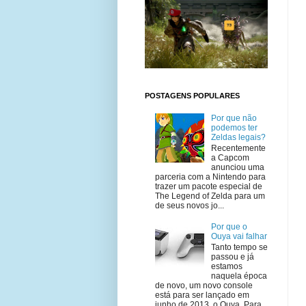
POSTAGENS POPULARES
Por que não
podemos ter
Zeldas legais?
Recentemente
a Capcom
anunciou uma
parceria com a Nintendo para
trazer um pacote especial de
The Legend of Zelda para um
de seus novos jo...
Por que o
Ouya vai falhar
Tanto tempo se
passou e já
estamos
naquela época
de novo, um novo console
está para ser lançado em
junho de 2013, o Ouya. Para