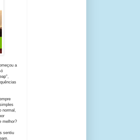
começou a
só
eap",
equências
sempre
simples
o normal,
por
e melhor?
s sentiu
ream.