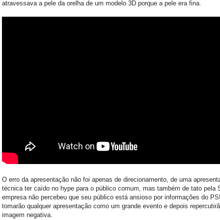
atravessava a pele da orelha de um modelo 3D porque a pele era fina.
O erro da apresentação não foi apenas de direcionamento, de uma apresent
técnica ter caído no hype para o público comum, mas também de tato pela 
empresa não percebeu que seu público está ansioso por informações do PS
tomarão qualquer apresentação como um grande evento e depois repercutir
imagem negativa.