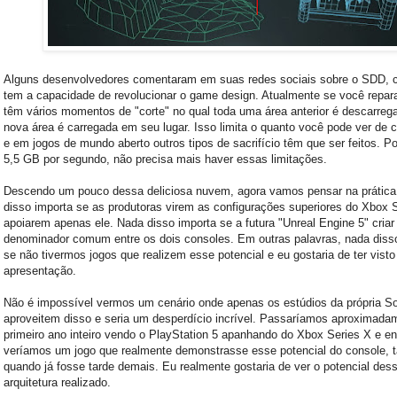
Alguns desenvolvedores comentaram em suas redes sociais sobre o SDD, 
tem a capacidade de revolucionar o game design. Atualmente se você repara
têm vários momentos de "corte" no qual toda uma área anterior é descarre
nova área é carregada em seu lugar. Isso limita o quanto você pode ver de 
e em jogos de mundo aberto outros tipos de sacrifício têm que ser feitos. 
5,5 GB por segundo, não precisa mais haver essas limitações.
Descendo um pouco dessa deliciosa nuvem, agora vamos pensar na prática
disso importa se as produtoras virem as configurações superiores do Xbox 
apoiarem apenas ele. Nada disso importa se a futura "Unreal Engine 5" cria
denominador comum entre os dois consoles. Em outras palavras, nada diss
se não tivermos jogos que realizem esse potencial e eu gostaria de ter visto
apresentação.
Não é impossível vermos um cenário onde apenas os estúdios da própria S
aproveitem disso e seria um desperdício incrível. Passaríamos aproximada
primeiro ano inteiro vendo o PlayStation 5 apanhando do Xbox Series X e en
veríamos um jogo que realmente demonstrasse esse potencial do console, t
quando já fosse tarde demais. Eu realmente gostaria de ver o potencial des
arquitetura realizado.