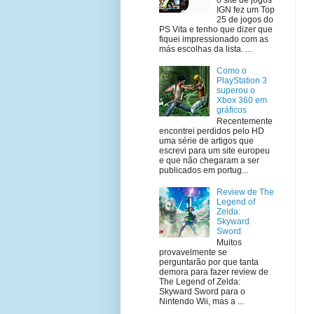
IGN fez um Top
25 de jogos do
PS Vita e tenho que dizer que
fiquei impressionado com as
más escolhas da lista. ...
Como o
PlayStation 3
superou o
Xbox 360 em
gráficos
Recentemente
encontrei perdidos pelo HD
uma série de artigos que
escrevi para um site europeu
e que não chegaram a ser
publicados em portug...
Review de The
Legend of
Zelda:
Skyward
Sword
Muitos
provavelmente se
perguntarão por que tanta
demora para fazer review de
The Legend of Zelda:
Skyward Sword para o
Nintendo Wii, mas a ...