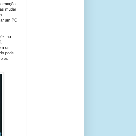
nformação
mas mudar
m
mar um PC
róxima
D,
 em um
do pode
soles