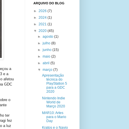
ARQUIVO DO BLOG
►
2026
(7)
►
2024
(1)
►
2021
(1)
▼
2020
(45)
►
agosto
(1)
►
julho
(8)
►
junho
(15)
►
maio
(2)
►
abril
(5)
meçou a
▼
março
(7)
3 e a
Apresentação
o afetou
técnica do
PlayStation 5
 na GDC
para a GDC
2020
Nintendo Indie
obre o
World de
ante
Março 2020
MAR10: Artes
ho ter
para o Mario
agi fez
Day
o a luz
Kratos e o Navio