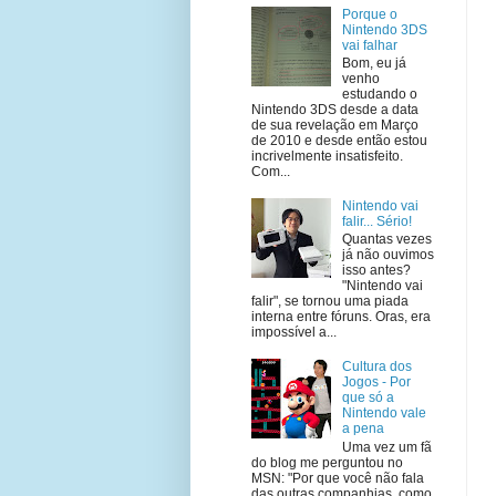
Porque o
Nintendo 3DS
vai falhar
Bom, eu já
venho
estudando o
Nintendo 3DS desde a data
de sua revelação em Março
de 2010 e desde então estou
incrivelmente insatisfeito.
Com...
Nintendo vai
falir... Sério!
Quantas vezes
já não ouvimos
isso antes?
"Nintendo vai
falir", se tornou uma piada
interna entre fóruns. Oras, era
impossível a...
Cultura dos
Jogos - Por
que só a
Nintendo vale
a pena
Uma vez um fã
do blog me perguntou no
MSN: "Por que você não fala
das outras companhias, como