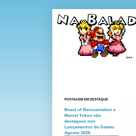
POSTAGEM EM DESTAQUE
Beast of Reincarnation e
Marvel Tokon são
destaques nos
Lançamentos de Games
Agosto 2026