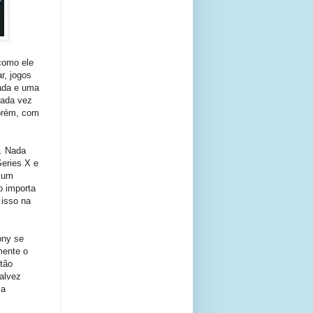
como ele
r, jogos
gada e uma
cada vez
Porém, com
. Nada
Series X e
r um
o importa
 isso na
ony se
mente o
tão
alvez
sa