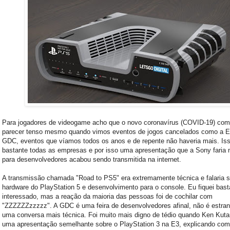
Para jogadores de videogame acho que o novo coronavírus (COVID-19) co
parecer tenso mesmo quando vimos eventos de jogos cancelados como a E
GDC, eventos que víamos todos os anos e de repente não haveria mais. Iss
bastante todas as empresas e por isso uma apresentação que a Sony faria
para desenvolvedores acabou sendo transmitida na internet.
A transmissão chamada "Road to PS5" era extremamente técnica e falaria s
hardware do PlayStation 5 e desenvolvimento para o console. Eu fiquei bast
interessado, mas a reação da maioria das pessoas foi de cochilar com
"ZZZZZZzzzzz". A GDC é uma feira de desenvolvedores afinal, não é estran
uma conversa mais técnica. Foi muito mais digno de tédio quando Ken Kutar
uma apresentação semelhante sobre o PlayStation 3 na E3, explicando com