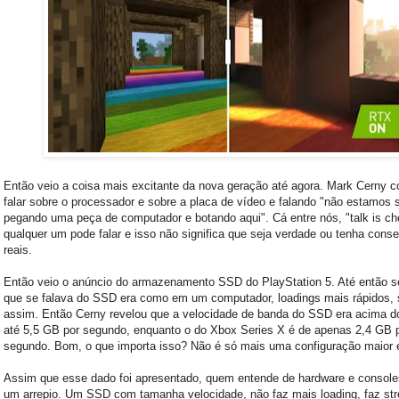
Então veio a coisa mais excitante da nova geração até agora. Mark Cerny 
falar sobre o processador e sobre a placa de vídeo e falando "não estamos 
pegando uma peça de computador e botando aqui". Cá entre nós, "talk is ch
qualquer um pode falar e isso não significa que seja verdade ou tenha cons
reais.
Então veio o anúncio do armazenamento SSD do PlayStation 5. Até então 
que se falava do SSD era como em um computador, loadings mais rápidos, 
assim. Então Cerny revelou que a velocidade de banda do SSD era acima d
até 5,5 GB por segundo, enquanto o do Xbox Series X é de apenas 2,4 GB 
segundo. Bom, o que importa isso? Não é só mais uma configuração maior 
Assim que esse dado foi apresentado, quem entende de hardware e console
um arrepio. Um SSD com tamanha velocidade, não faz mais loading, faz st