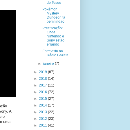
de Teseu
Pokémon
Mystery
Dungeon tá
bem lindão
Precificação:
Onde
Nintendo e
Sony estão
errando
Entrevista na
Rádio Gazeta
►
janeiro
(7)
►
2019
(87)
►
2018
(14)
►
2017
(11)
►
2016
(72)
►
2015
(27)
►
2014
(17)
ação
Sony. A
►
2013
(22)
5 e
►
2012
(23)
ão uma
►
2011
(41)