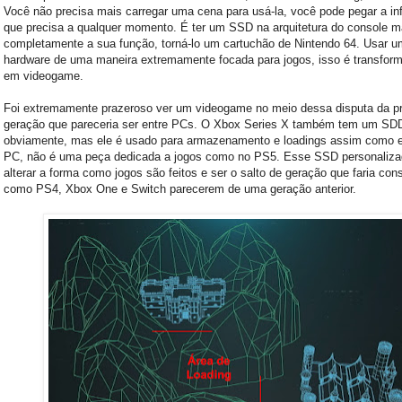
Você não precisa mais carregar uma cena para usá-la, você pode pegar a i
que precisa a qualquer momento. É ter um SSD na arquitetura do console 
completamente a sua função, torná-lo um cartuchão de Nintendo 64. Usar u
hardware de uma maneira extremamente focada para jogos, isso é transfor
em videogame.
Foi extremamente prazeroso ver um videogame no meio dessa disputa da p
geração que pareceria ser entre PCs. O Xbox Series X também tem um SD
obviamente, mas ele é usado para armazenamento e loadings assim como
PC, não é uma peça dedicada a jogos como no PS5. Esse SSD personaliza
alterar a forma como jogos são feitos e ser o salto de geração que faria con
como PS4, Xbox One e Switch parecerem de uma geração anterior.