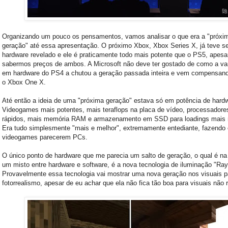
Organizando um pouco os pensamentos, vamos analisar o que era a "próxi
geração" até essa apresentação. O próximo Xbox, Xbox Series X, já teve s
hardware revelado e ele é praticamente todo mais potente que o PS5, apesa
sabermos preços de ambos. A Microsoft não deve ter gostado de como a v
em hardware do PS4 a chutou a geração passada inteira e vem compensan
o Xbox One X.
Até então a ideia de uma "próxima geração" estava só em potência de hard
Videogames mais potentes, mais teraflops na placa de vídeo, processadore
rápidos, mais memória RAM e armazenamento em SSD para loadings mais r
Era tudo simplesmente "mais e melhor", extremamente entediante, fazendo
videogames parecerem PCs.
O único ponto de hardware que me parecia um salto de geração, o qual é na
um misto entre hardware e software, é a nova tecnologia de iluminação "Ray
Provavelmente essa tecnologia vai mostrar uma nova geração nos visuais p
fotorrealismo, apesar de eu achar que ela não fica tão boa para visuais não r