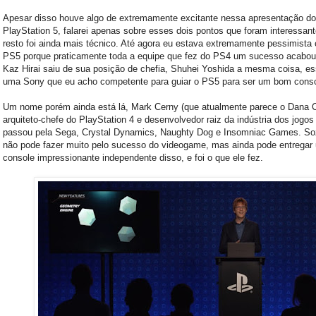
Apesar disso houve algo de extremamente excitante nessa apresentação do
PlayStation 5, falarei apenas sobre esses dois pontos que foram interessant
resto foi ainda mais técnico. Até agora eu estava extremamente pessimista
PS5 porque praticamente toda a equipe que fez do PS4 um sucesso acabou
Kaz Hirai saiu de sua posição de chefia, Shuhei Yoshida a mesma coisa, e
uma Sony que eu acho competente para guiar o PS5 para ser um bom conso
Um nome porém ainda está lá, Mark Cerny (que atualmente parece o Dana C
arquiteto-chefe do PlayStation 4 e desenvolvedor raiz da indústria dos jogos
passou pela Sega, Crystal Dynamics, Naughty Dog e Insomniac Games. So
não pode fazer muito pelo sucesso do videogame, mas ainda pode entregar
console impressionante independente disso, e foi o que ele fez.