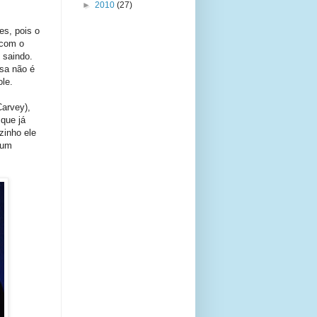
►
2010
(27)
es, pois o
 com o
 saindo.
ssa não é
le.
arvey),
 que já
zinho ele
 um