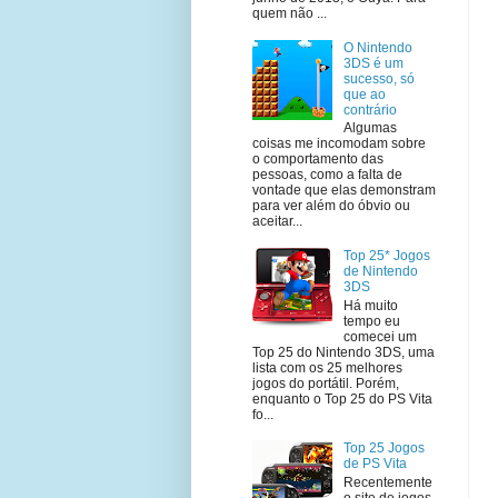
quem não ...
O Nintendo
3DS é um
sucesso, só
que ao
contrário
Algumas
coisas me incomodam sobre
o comportamento das
pessoas, como a falta de
vontade que elas demonstram
para ver além do óbvio ou
aceitar...
Top 25* Jogos
de Nintendo
3DS
Há muito
tempo eu
comecei um
Top 25 do Nintendo 3DS, uma
lista com os 25 melhores
jogos do portátil. Porém,
enquanto o Top 25 do PS Vita
fo...
Top 25 Jogos
de PS Vita
Recentemente
o site de jogos