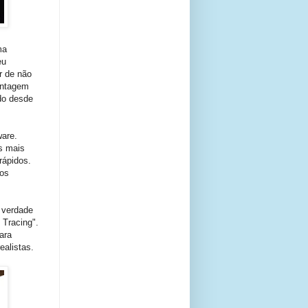
ma
eu
r de não
antagem
do desde
ware.
s mais
ápidos.
 os
 verdade
 Tracing".
ara
ealistas.