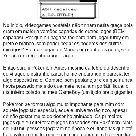
No início, videogames portáteis não tinham muita graça pois
eram em maioria versões capadas de outros jogos (BEM
capadas). Por que eu pagaria tão caro para jogar Kirby em
preto e branco, sem poder pegar os poderes dos outros
inimigos? Por que jogar um Mario com controles ruins, sem
Yoshi, com um submarino... argh.
Então surgiu Pokémon. Antes mesmo da febre do desenho
eu vi aquele estranho cartucho me encarando e parecia ter
algo especial nele. Comprei sem pestanejar e eu que nunca
havia passado mais do que meia hora num portátil fiquei o
dia inteiro colado no meu GameBoy (um tijolo preto gigante)
Pokémon se tornou algo muito importante para mim com
aquele jogo tão especial, aquele universo tão rico, apesar
de não gostar muito do desenho animado. Os primeiros
jogos que eu criei foram jogos baseados em Pokémon. Mais
de 100 mil pessoas jogaram na época e eu tinha fãs que até
hoje valorizo muito, gente que chega para mim hoje em dia