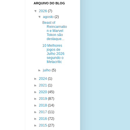
ARQUIVO DO BLOG
▼
2026
(7)
▼
agosto
(2)
Beast of
Reincarnatio
n e Marvel
Tokon são
destaque...
10 Melhores
jogos de
Julho 2026
segundo o
Metacritic
►
julho
(5)
►
2024
(1)
►
2021
(1)
►
2020
(45)
►
2019
(87)
►
2018
(14)
►
2017
(11)
►
2016
(72)
►
2015
(27)