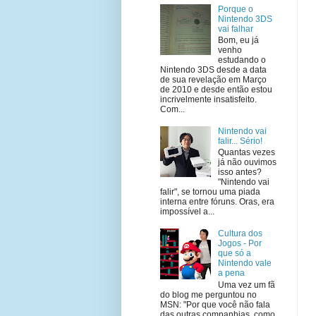
Porque o
Nintendo 3DS
vai falhar
Bom, eu já
venho
estudando o
Nintendo 3DS desde a data
de sua revelação em Março
de 2010 e desde então estou
incrivelmente insatisfeito.
Com...
Nintendo vai
falir... Sério!
Quantas vezes
já não ouvimos
isso antes?
"Nintendo vai
falir", se tornou uma piada
interna entre fóruns. Oras, era
impossível a...
Cultura dos
Jogos - Por
que só a
Nintendo vale
a pena
Uma vez um fã
do blog me perguntou no
MSN: "Por que você não fala
das outras companhias, como