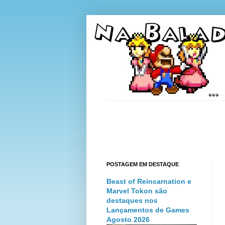
POSTAGEM EM DESTAQUE
Beast of Reincarnation e
Marvel Tokon são
destaques nos
Lançamentos de Games
Agosto 2026