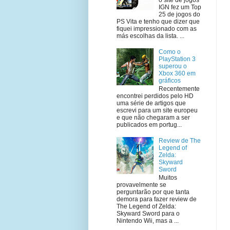
IGN fez um Top
25 de jogos do
PS Vita e tenho que dizer que
fiquei impressionado com as
más escolhas da lista. ...
Como o
PlayStation 3
superou o
Xbox 360 em
gráficos
Recentemente
encontrei perdidos pelo HD
uma série de artigos que
escrevi para um site europeu
e que não chegaram a ser
publicados em portug...
Review de The
Legend of
Zelda:
Skyward
Sword
Muitos
provavelmente se
perguntarão por que tanta
demora para fazer review de
The Legend of Zelda:
Skyward Sword para o
Nintendo Wii, mas a ...