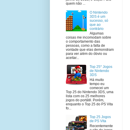
quem não ...
O Nintendo
3DS é um
sucesso, só
que ao
contrário
Algumas
coisas me incomodam sobre
o comportamento das
pessoas, como a falta de
vontade que elas demonstram
para ver além do óbvio ou
aceitar...
Top 25* Jogos
de Nintendo
3DS
Há muito
tempo eu
comecei um
Top 25 do Nintendo 3DS, uma
lista com os 25 melhores
jogos do portátil. Porém,
enquanto o Top 25 do PS Vita
fo...
Top 25 Jogos
de PS Vita
Recentemente
o site de jogos