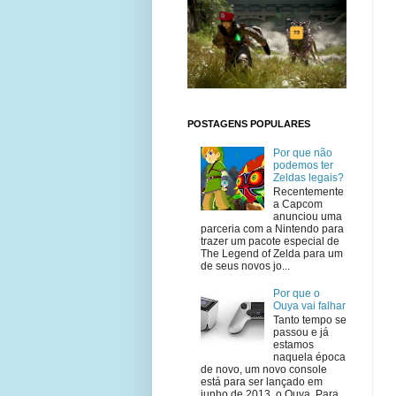
POSTAGENS POPULARES
Por que não
podemos ter
Zeldas legais?
Recentemente
a Capcom
anunciou uma
parceria com a Nintendo para
trazer um pacote especial de
The Legend of Zelda para um
de seus novos jo...
Por que o
Ouya vai falhar
Tanto tempo se
passou e já
estamos
naquela época
de novo, um novo console
está para ser lançado em
junho de 2013, o Ouya. Para