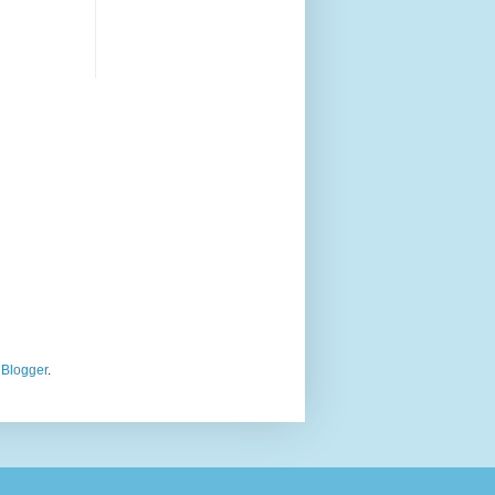
o
Blogger
.