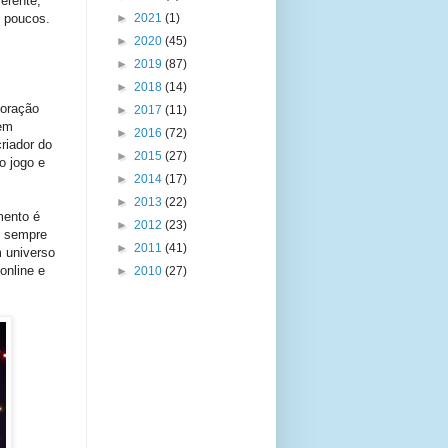
erente,
s poucos.
►
2021
(1)
►
2020
(45)
►
2019
(87)
►
2018
(14)
loração
►
2017
(11)
 em
►
2016
(72)
riador do
►
2015
(27)
o jogo e
►
2014
(17)
►
2013
(22)
mento é
►
2012
(23)
n sempre
►
2011
(41)
m universo
online e
►
2010
(27)