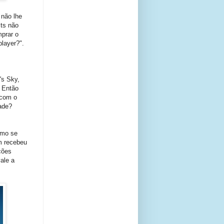
 não lhe
sts não
mprar o
layer?".
's Sky,
 Então
 com o
ade?
omo se
m recebeu
ções
ale a