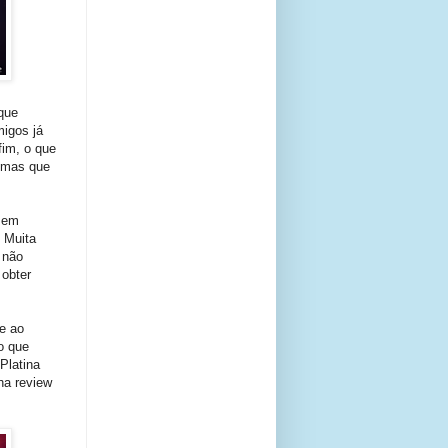
que
migos já
fim, o que
, mas que
v em
 Muita
 não
 obter
e ao
o que
Platina
ha review