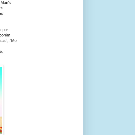
 Man's
ts
as
o por
 porém
uras", "Me
e,