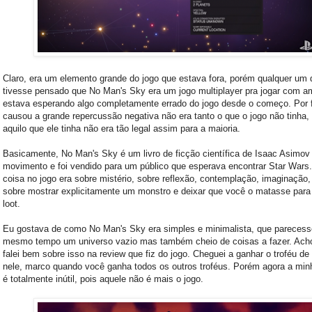
Claro, era um elemento grande do jogo que estava fora, porém qualquer um 
tivesse pensado que No Man's Sky era um jogo multiplayer pra jogar com a
estava esperando algo completamente errado do jogo desde o começo. Por 
causou a grande repercussão negativa não era tanto o que o jogo não tinha
aquilo que ele tinha não era tão legal assim para a maioria.
Basicamente, No Man's Sky é um livro de ficção científica de Isaac Asimo
movimento e foi vendido para um público que esperava encontrar Star Wars.
coisa no jogo era sobre mistério, sobre reflexão, contemplação, imaginação,
sobre mostrar explicitamente um monstro e deixar que você o matasse para
loot.
Eu gostava de como No Man's Sky era simples e minimalista, que parecess
mesmo tempo um universo vazio mas também cheio de coisas a fazer. Ach
falei bem sobre isso na review que fiz do jogo. Cheguei a ganhar o troféu de 
nele, marco quando você ganha todos os outros troféus. Porém agora a min
é totalmente inútil, pois aquele não é mais o jogo.