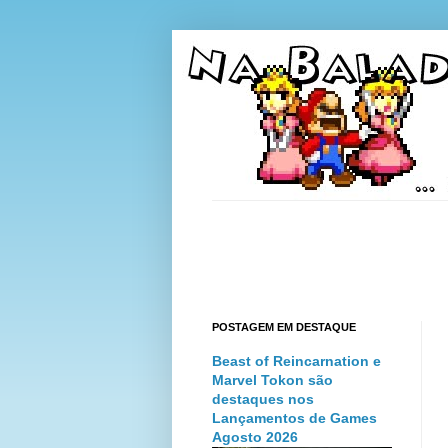
POSTAGEM EM DESTAQUE
Beast of Reincarnation e
Marvel Tokon são
destaques nos
Lançamentos de Games
Agosto 2026