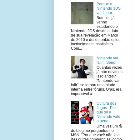
Porque o
Nintendo 3DS
vai falhar
Bom, eu já
venho
estudando o
Nintendo 3DS desde a data
de sua revelação em Março
de 2010 e desde então estou
incrivelmente insatisfeito.
Com...
Nintendo vai
falir... Sério!
Quantas vezes
já não ouvimos
isso antes?
"Nintendo vai
falir", se tornou uma piada
interna entre fóruns. Oras, era
impossível a...
Cultura dos
Jogos - Por
que só a
Nintendo vale
a pena
Uma vez um fã
do blog me perguntou no
MSN: "Por que você não fala
das outras companhias, como