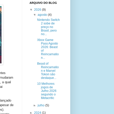
ARQUIVO DO BLOG
▼
2026
(9)
▼
agosto
(4)
Nintendo Switch
2 sobe de
preço no
Brasil, pero
no...
Xbox Game
Pass Agosto
2026: Beast
of
Reincarnatio
n...
Beast of
Reincarnatio
n e Marvel
ntes
Tokon são
e mudaram
destaque...
 a qual
10 Melhores
ai
jogos de
Julho 2026
segundo o
Metacritic
 lançado
apesar de
►
julho
(5)
s).
►
2024
(1)