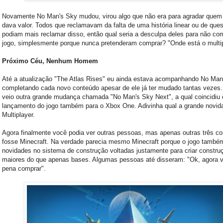
Novamente No Man's Sky mudou, virou algo que não era para agradar quem
dava valor. Todos que reclamavam da falta de uma história linear ou de que
podiam mais reclamar disso, então qual seria a desculpa deles para não co
jogo, simplesmente porque nunca pretenderam comprar? "Onde está o multip
Próximo Céu, Nenhum Homem
Até a atualização "The Atlas Rises" eu ainda estava acompanhando No Man
completando cada novo conteúdo apesar de ele já ter mudado tantas vezes.
veio outra grande mudança chamada "No Man's Sky Next", a qual coincidiu
lançamento do jogo também para o Xbox One. Adivinha qual a grande novid
Multiplayer.
Agora finalmente você podia ver outras pessoas, mas apenas outras três c
fosse Minecraft. Na verdade parecia mesmo Minecraft porque o jogo també
novidades no sistema de construção voltadas justamente para criar constru
maiores do que apenas bases. Algumas pessoas até disseram: "Ok, agora v
pena comprar".