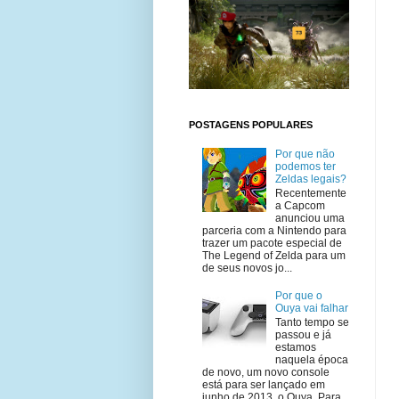
POSTAGENS POPULARES
Por que não
podemos ter
Zeldas legais?
Recentemente
a Capcom
anunciou uma
parceria com a Nintendo para
trazer um pacote especial de
The Legend of Zelda para um
de seus novos jo...
Por que o
Ouya vai falhar
Tanto tempo se
passou e já
estamos
naquela época
de novo, um novo console
está para ser lançado em
junho de 2013, o Ouya. Para