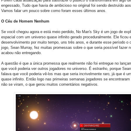
Porém cada atualização para satisfazer o público o transformava em algo dif
engessado, Tudo que havia de ambicioso no original foi sendo destruído ao
Vamos falar um pouco sobre como foram esses últimos anos.
O Céu de Homem Nenhum
Se você chegou agora e está meio perdido, No Man's Sky é um jogo de exp
espacial com um universo quase infinito gerado proceduralmente. Ele ficou
desenvolvimento por muito tempo, uns três anos, e durante esse período o c
jogo, Sean Murray, fez muitas promessas sobre o que seria possível fazer n
acabou não entregando.
A questão é que a única promessa que realmente não foi entregue no lança
que você poderia ver outros jogadores no universo. É estranho, porque Sea
falava que você poderia vê-los mas que seria incrivelmente raro, já que é u
quase infinito. Então logo nas primeiras semanas jogadores se encontraram 
não se viram, o que gerou muitos comentários negativos.