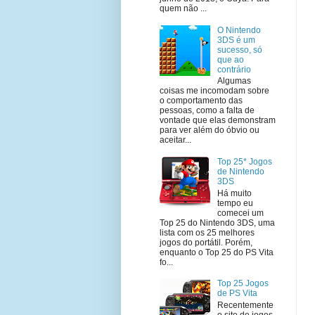
quem não ...
O Nintendo
3DS é um
sucesso, só
que ao
contrário
Algumas
coisas me incomodam sobre
o comportamento das
pessoas, como a falta de
vontade que elas demonstram
para ver além do óbvio ou
aceitar...
Top 25* Jogos
de Nintendo
3DS
Há muito
tempo eu
comecei um
Top 25 do Nintendo 3DS, uma
lista com os 25 melhores
jogos do portátil. Porém,
enquanto o Top 25 do PS Vita
fo...
Top 25 Jogos
de PS Vita
Recentemente
o site de jogos