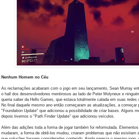
Nenhum Homem no Céu
As reclamações acabaram com o jogo em seu lançamento, Sean Murray ent
o hall dos desenvolvedores mentirosos ao lado de Peter Molyneux e ningué
queria saber da Hello Games, que estava totalmente calada em suas redes s
No final daquele mesmo ano então começaram as atualizações, a começar 
"Foundation Update" que adicionou a possibilidade de criar bases. Alguns 
depois tivemos o "Path Finder Update" que adicionou veículos.
Além das adições toda a forma de jogar também foi reformulada. Elementos
mudaram, a forma de obtê-los mudou, criaram problemas que não existiam 
que soluções fossem consideradas conteúdo. Ainda parecia o mesmo jogo,