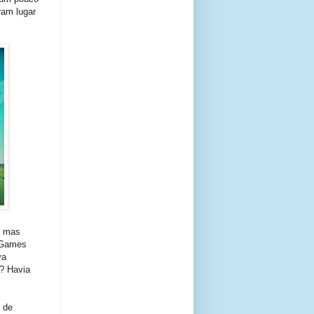
ram lugar
, mas
o Games
va
m? Havia
 de