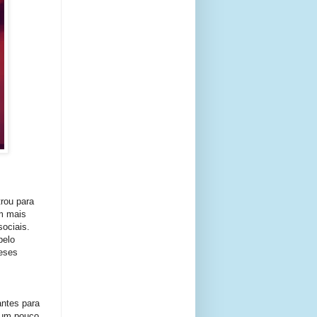
rou para
m mais
ociais.
pelo
meses
antes para
 um pouco