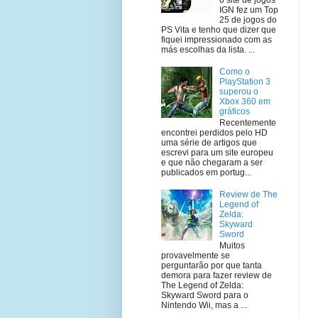
IGN fez um Top
25 de jogos do
PS Vita e tenho que dizer que
fiquei impressionado com as
más escolhas da lista. ...
Como o
PlayStation 3
superou o
Xbox 360 em
gráficos
Recentemente
encontrei perdidos pelo HD
uma série de artigos que
escrevi para um site europeu
e que não chegaram a ser
publicados em portug...
Review de The
Legend of
Zelda:
Skyward
Sword
Muitos
provavelmente se
perguntarão por que tanta
demora para fazer review de
The Legend of Zelda:
Skyward Sword para o
Nintendo Wii, mas a ...